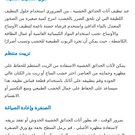
عند تنظيف أثاث الحدائق الخشبية ، من الضروري استخدام حلول التنظيف
اللطيفة التي لن تلحق الضرر بالخشب. امزج كمية صغيرة من الصخور
المعتدل بالماء الدافئ واستخدم فرشاة خشنة ناعمة لتنظيف الأوساخ
والأوساخ. تجنب استخدام المواد الكيميائية القاسية أو عمال النظافة
الكاشطة ، حيث يمكن أن تجرد الزيوت الطبيعية للخشب وتسبب أضرارًا.
تزييت منتظم
يمكن لأثاث الحدائق الخشبية الاستفادة من الزيت المنتظم للحفاظ على
مظهره وحمايته من العناصر. اختر خشب الساج أو زيت بذر الكتان عالي
الجودة وقم بتطبيقه على أثاثك باستخدام قطعة قماش نظيفة. هذا
سيساعد على الحفاظ على جمال الخشب الطبيعي ومنع التكسير أو
الانقسام.
الصنفرة وإعادة الصياغة
بمرور الوقت ، قد يطور أثاث الحدائق الخشبية الخدوش أو تفقد بريقه.
لاستعادة مظهره الأصلي ، قم برمل السطح بخفة مع ورق الصنفرة