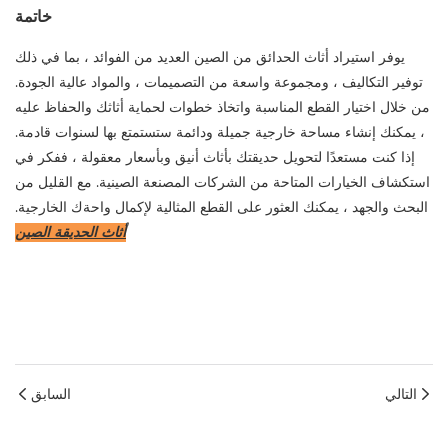
خاتمة
يوفر استيراد أثاث الحدائق من الصين العديد من الفوائد ، بما في ذلك
توفير التكاليف ، ومجموعة واسعة من التصميمات ، والمواد عالية الجودة.
من خلال اختيار القطع المناسبة واتخاذ خطوات لحماية أثاثك والحفاظ عليه
، يمكنك إنشاء مساحة خارجية جميلة ودائمة ستستمتع بها لسنوات قادمة.
إذا كنت مستعدًا لتحويل حديقتك بأثاث أنيق وبأسعار معقولة ، ففكر في
استكشاف الخيارات المتاحة من الشركات المصنعة الصينية. مع القليل من
البحث والجهد ، يمكنك العثور على القطع المثالية لإكمال واحةك الخارجية.
أثاث الحديقة الصين
أثاث الحديقة الصين
Lmport Garden Furniture من الصين
التالي
السابق