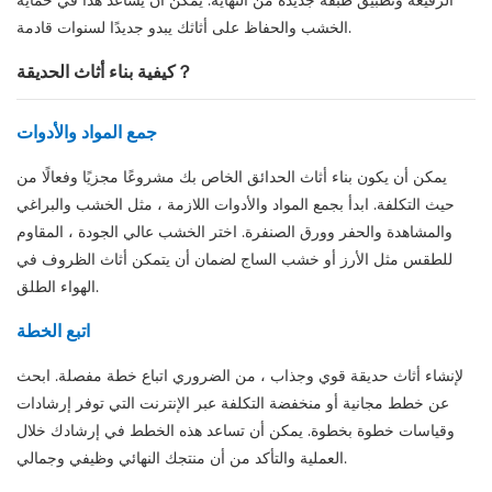
الرفيعة وتطبيق طبقة جديدة من النهاية. يمكن أن يساعد هذا في حماية
الخشب والحفاظ على أثاثك يبدو جديدًا لسنوات قادمة.
كيفية بناء أثاث الحديقة？
جمع المواد والأدوات
يمكن أن يكون بناء أثاث الحدائق الخاص بك مشروعًا مجزيًا وفعالًا من
حيث التكلفة. ابدأ بجمع المواد والأدوات اللازمة ، مثل الخشب والبراغي
والمشاهدة والحفر وورق الصنفرة. اختر الخشب عالي الجودة ، المقاوم
للطقس مثل الأرز أو خشب الساج لضمان أن يتمكن أثاث الظروف في
الهواء الطلق.
اتبع الخطة
لإنشاء أثاث حديقة قوي وجذاب ، من الضروري اتباع خطة مفصلة. ابحث
عن خطط مجانية أو منخفضة التكلفة عبر الإنترنت التي توفر إرشادات
وقياسات خطوة بخطوة. يمكن أن تساعد هذه الخطط في إرشادك خلال
العملية والتأكد من أن منتجك النهائي وظيفي وجمالي.