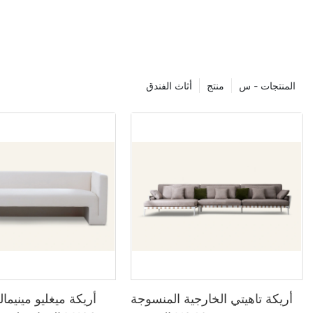
l furniture
the latest
om cutting-
المنتجات - س
منتج
أثاث الفندق
igns, the top
e always
 pieces that
this article,
 exciting
turing that you
creasing
issues, many
 turning
their designs.
 and recycled
-friendly
أريكة تاهيتي الخارجية المنسوجة
أريكة ميغليو مينيمال
 carbon