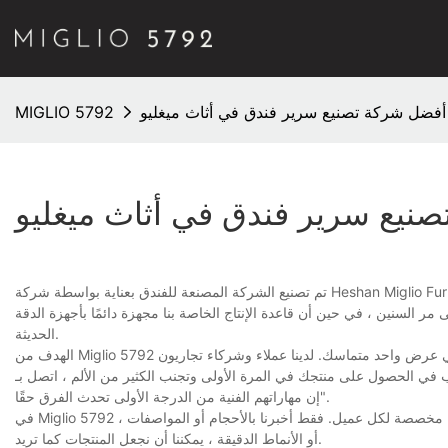
فضل شركة تصنيع سرير فندق في أثاث ميغليو
MIGLIO 5792
يع سرير فندق في أثاث ميغليو
تم تصنيع الشركة المصنعة للفندق بعناية بواسطة شركة Heshan Miglio Furniture Co. ، Ltd .. نحن نستخدم فقط أفضل المواد للمنتج ونختار دائمًا عملية التصنيع التي
 السنين ، في حين أن قاعدة الإنتاج الخاصة بنا مجهزة دائمًا بأجهزة الدقة
الحديثة.
الهدف من Miglio 5792 هو توفير أفضل المنتجات الممكنة لعملائنا. وهذا يعني أننا نجمع التقنيات والخدمات المناسبة في عرض واحد متماسك. لدينا عملاء وشركاء تجاريون
نتجك في المرة الأولى وتجنب الكثير من الألم ، اتصل بـ Miglio 5792. يقول أحد عملائنا:
"إن مهاراتهم الفنية من الدرجة الأولى تحدث الفرق حقًا.
في Miglio 5792 ، باستثناء إنتاج مصنع أسرّة الفندق وسلسلة أخرى من المنتجات ، فإننا نقدم أيضًا خدمة مخصصة مخصصة لكل عميل. فقط أخبرنا بالأحجام أو المواصفات
أو الأنماط الدقيقة ، يمكننا أن نجعل المنتجات كما تريد.