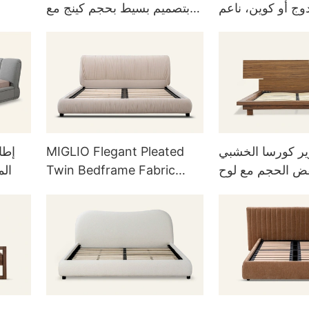
ج أو كوين، ناعم
بتصميم بسيط بحجم كينج مع
مع لوح أمامي
لوح أمامي
ر كورسا الخشبي
MIGLIO Flegant Pleated
إطا
ض الحجم مع لوح
Twin Bedframe Fabric
الم
أمامي L721
L738