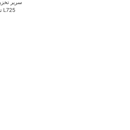
سرير تخزي
تنجيد بلون اليقطين L725