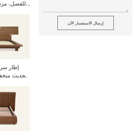
للفصل، مزدو
إرسال الاستفسار الآن
إطار سري
الحديث منخف