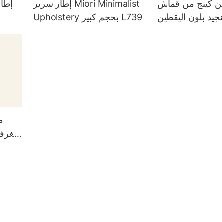
ن كينج من قماش
إطار سرير Miori Minimalist
إطا
Upholstery بحجم كبير L739
ا
ط