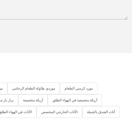
ls are
sly into their
g the way with
ns that
nd make hotel
rtable.
 more when it
and minimalist
 industry. Clean
yet
 center stage
 5792 offers a
مورد كرسي الطعام
موردي طاولة الطعام الرخامي
مو
ons that are
eating a modern
أريكة مخصصة في الهواء الطلق
أريكة مخصصة
براز بار 
أثاث الفندق بالجملة
الأثاث الخارجي المخصص
الأثاث في الهواء الط
otel is
ers are