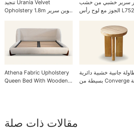
ر سرير خشبي من خشب
تنجيد Urania Velvet
لجوز مع لوح رأس L752
Opholstery 1.8m كوين سرير
إطار MDC03
اولة جانبية خشبية دائرية
Athena Fabric Upholstery
بسيطة من Converge لغرفة
Queen Bed With Wooden
المعيشة TC1021-A
Legs L905
مقالات ذات صلة