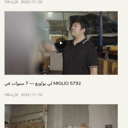
20
11
2025
الآراء
156
لي يولونغ — 7 ​​سنوات في MIGLIO 5792
10
11
2025
الآراء
168