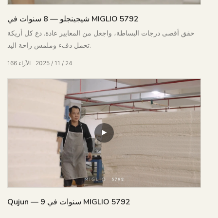
شيجينجلو — 8 سنوات في MIGLIO 5792
حقق أقصى درجات البساطة، واجعل من المعايير عادة. دع كل أريكة
تحمل دفء وملمس راحة اليد.
24
11
2025
الآراء
166
Qujun — 9 سنوات في MIGLIO 5792