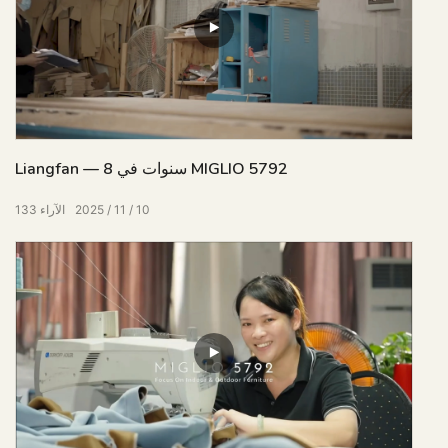
Liangfan — 8 سنوات في MIGLIO 5792
10
11
2025
الآراء
133