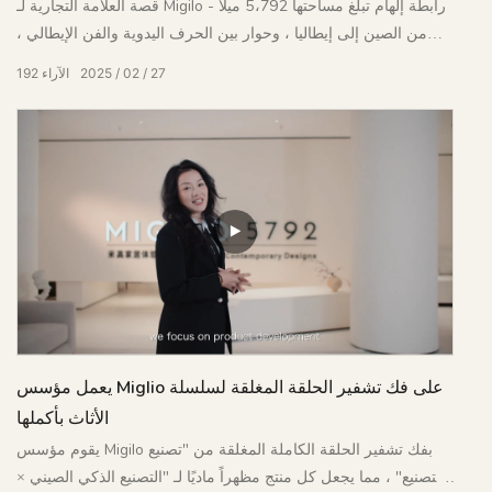
قصة العلامة التجارية لـ Migilo - رابطة إلهام تبلغ مساحتها 5،792 ميلًا
من الصين إلى إيطاليا ، وحوار بين الحرف اليدوية والفن الإيطالي ،
ومقترح جديد للأثاث المنزلي المتمثل
27
02
2025
الآراء
192
يعمل مؤسس Miglio على فك تشفير الحلقة المغلقة لسلسلة
الأثاث بأكملها
يقوم مؤسس Migilo بفك تشفير الحلقة الكاملة المغلقة من "تصنيع
التصنيع" ، مما يجعل كل منتج مظهراً ماديًا لـ "التصنيع الذكي الصيني ×