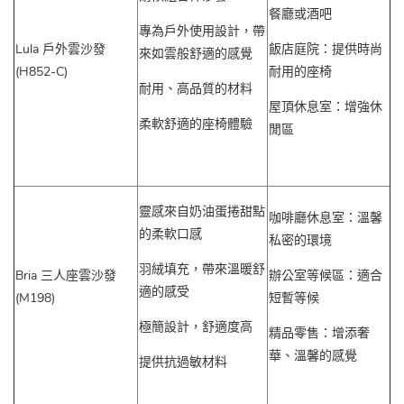
餐廳或酒吧
專為戶外使用設計，帶
Lula 戶外雲沙發
飯店庭院：提供時尚
來如雲般舒適的感覺
(H852-C)
耐用的座椅
耐用、高品質的材料
屋頂休息室：增強休
柔軟舒適的座椅體驗
閒區
靈感來自奶油蛋捲甜點
咖啡廳休息室：溫馨
的柔軟口感
私密的環境
羽絨填充，帶來溫暖舒
Bria 三人座雲沙發
辦公室等候區：適合
適的感受
(M198)
短暫等候
極簡設計，舒適度高
精品零售：增添奢
華、溫馨的感覺
提供抗過敏材料