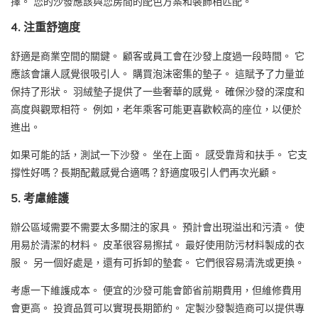
擇。 您的沙發應該與您房間的配色方案和裝飾相匹配。
4. 注重舒適度
舒適是商業空間的關鍵。 顧客或員工會在沙發上度過一段時間。 它
應該會讓人感覺很吸引人。 購買泡沫密集的墊子。 這賦予了力量並
保持了形狀。 羽絨墊子提供了一些奢華的感覺。 確保沙發的深度和
高度與觀眾相符。 例如，老年乘客可能更喜歡較高的座位，以便於
進出。
如果可能的話，測試一下沙發。 坐在上面。 感受靠背和扶手。 它支
撐性好嗎？長期配戴感覺合適嗎？舒適度吸引人們再次光顧。
5. 考慮維護
辦公區域需要不需要太多關注的家具。 預計會出現溢出和污漬。 使
用易於清潔的材料。 皮革很容易擦拭。 最好使用防污材料製成的衣
服。 另一個好處是，還有可拆卸的墊套。 它們很容易清洗或更換。
考慮一下維護成本。 便宜的沙發可能會節省前期費用，但維修費用
會更高。 投資品質可以實現長期節約。 定製沙發製造商可以提供專