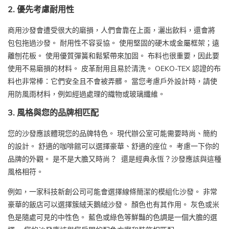
2. 優先考慮耐用性
商用沙發會遭受很大的磨損，人們會靠在上面，灑出飲料，還會將
包包拖過沙發。 耐用性不容妥協。 使用堅固的硬木或金屬框架；遠
離刨花板。 使用優質彈簧和鬆緊帶來加固。 布料也很重要，因此要
使用不易磨損的材料。 皮革耐用且易於清洗。 OEKO-TEX 認證的布
料也非常棒：它們安全且不會被弄髒。 當您考慮戶外設計時，請使
用防風雨材料，例如經過處理的織物或玻璃纖維。
3. 風格與您的品牌相匹配
您的沙發應該體現您的品牌特色。 現代辦公室可能需要時尚、簡約
的設計。 舒適的咖啡館可以選擇豪華、舒適的座位。 考慮一下你的
品牌的外觀。 是不是大膽又時尚？ 還是經典永恆？沙發應該與這種
風格相符。
例如，一家科技新創公司可能會選擇線條簡潔的模組化沙發。 非常
豪華的飯店可以選擇簇絨天鵝絨沙發。 顏色也有其作用。 灰色或米
色是隨處可見的中性色。 藍色或綠色等鮮豔的色調是一個大膽的選