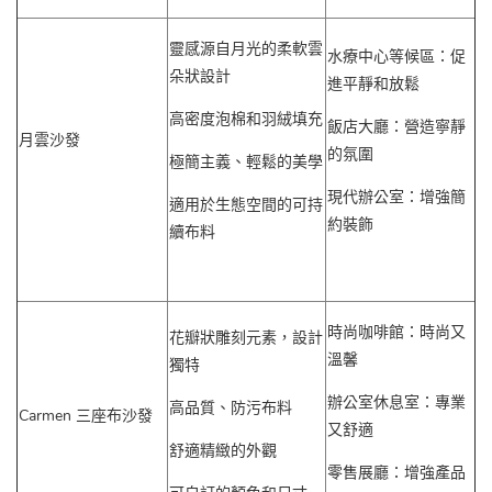
靈感源自月光的柔軟雲
水療中心等候區：促
朵狀設計
進平靜和放鬆
高密度泡棉和羽絨填充
飯店大廳：營造寧靜
月雲沙發
的氛圍
極簡主義、輕鬆的美學
現代辦公室：增強簡
適用於生態空間的可持
約裝飾
續布料
時尚咖啡館：時尚又
花瓣狀雕刻元素，設計
溫馨
獨特
辦公室休息室：專業
高品質、防污布料
Carmen 三座布沙發
又舒適
舒適精緻的外觀
零售展廳：增強產品