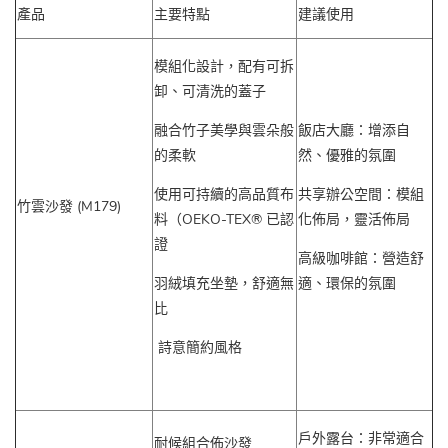
產品
主要特點
建議使用
模組化設計，配有可拆
卸、可清洗的蓋子
融合竹子美學與雲朵般
飯店大廳：增添自
的柔軟
然、優雅的氛圍
使用可持續的高品質布
共享辦公空間：模組
竹雲沙發
(M179)
料（OEKO-TEX® 已認
化佈局，靈活佈局
證
高級咖啡館：營造舒
羽絨填充坐墊，舒適無
適、環保的氛圍
比
詩意簡約風格
戶外露台：非常適合
耐候組合佈沙發