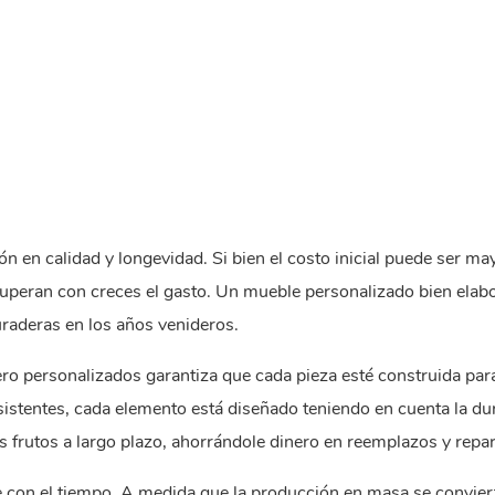
 en calidad y longevidad. Si bien el costo inicial puede ser ma
 superan con creces el gasto. Un mueble personalizado bien elab
uraderas en los años venideros.
ro personalizados garantiza que cada pieza esté construida para
sistentes, cada elemento está diseñado teniendo en cuenta la dur
us frutos a largo plazo, ahorrándole dinero en reemplazos y repa
 con el tiempo. A medida que la producción en masa se conviert