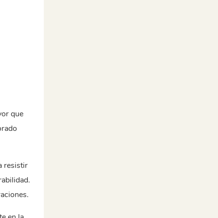
yor que
orado
 resistir
abilidad.
raciones.
e en la