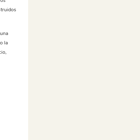
los
truidos
 una
o la
io,