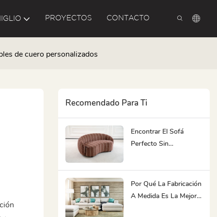
PROYECTOS
CONTACTO
IGLIO
ebles de cuero personalizados
Recomendado Para Ti
Encontrar El Sofá
Perfecto Sin
Abrumarse Con Una
Sobrecarga De
Opciones
Por Qué La Fabricación
A Medida Es La Mejor
ción
Opción De Sofá Para