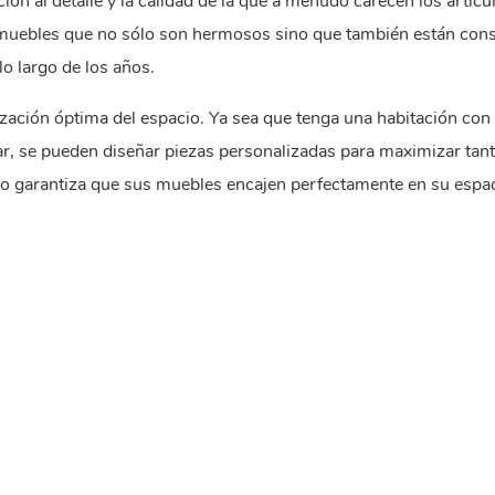
ón al detalle y la calidad de la que a menudo carecen los artícu
muebles que no sólo son hermosos sino que también están cons
lo largo de los años.
ización óptima del espacio. Ya sea que tenga una habitación con
ar, se pueden diseñar piezas personalizadas para maximizar tant
do garantiza que sus muebles encajen perfectamente en su espac