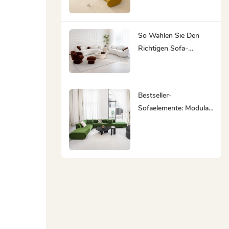
Hersteller Von
Maßgefertigten Möbeln
Ihr Bester Partner Ist
So Wählen Sie Den
Richtigen Sofa-
Lieferanten:
Komplettlösungen Für
Möbel Sparen Ihnen
Bestseller-
Zeit Und Mühe
Sofaelemente: Modular,
Minimalistisch,
Ergonomisch,
Nachhaltig