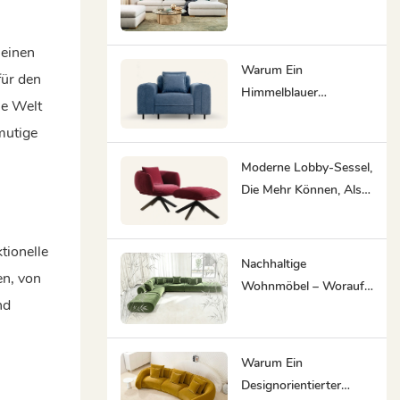
Für Stark Frequentierte
Innenräume Sind
 einen
Warum Ein
für den
Himmelblauer
ie Welt
Akzentstuhl In Jede
mutige
Hotellounge Und Jeden
Co-Working-Space
Moderne Lobby-Sessel,
Gehört.
Die Mehr Können, Als
Nur Einen Warteraum
Zu Füllen
tionelle
Nachhaltige
en, von
Wohnmöbel – Worauf
nd
Sie 2026 Achten
Sollten
Warum Ein
Designorientierter