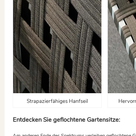
Strapazierfähiges Hanfseil
Hervor
Entdecken Sie geflochtene Gartensitze:
Am anderen Ende des Spektrums verleihen geflochtene Ga