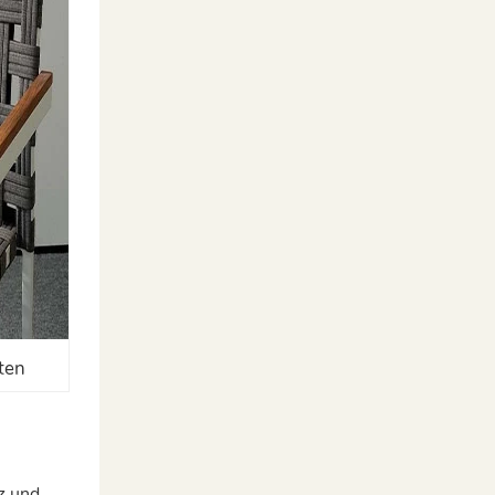
ten
z und