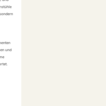
nstühle
 sondern
ementen
men und
rme
rtet.