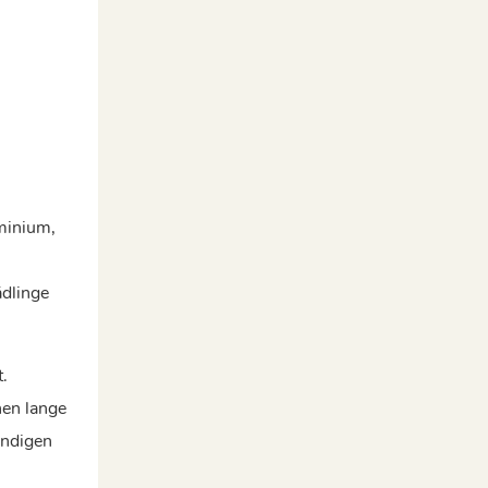
minium,
ädlinge
.
hen lange
ändigen