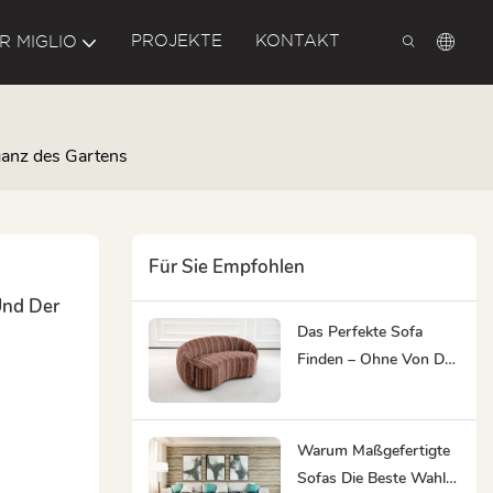
PROJEKTE
KONTAKT
R MIGLIO
eganz des Gartens
Für Sie Empfohlen
nd Der 
Das Perfekte Sofa
Finden – Ohne Von Der
Qual Der Wahl
Überwältigt Zu Werden
Warum Maßgefertigte
Sofas Die Beste Wahl