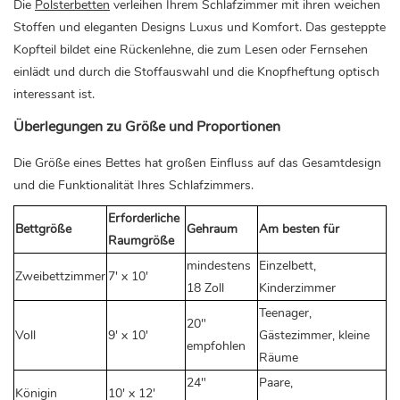
Die
Polsterbetten
verleihen Ihrem Schlafzimmer mit ihren weichen
Stoffen und eleganten Designs Luxus und Komfort. Das gesteppte
Kopfteil bildet eine Rückenlehne, die zum Lesen oder Fernsehen
einlädt und durch die Stoffauswahl und die Knopfheftung optisch
interessant ist.
Überlegungen zu Größe und Proportionen
Die Größe eines Bettes hat großen Einfluss auf das Gesamtdesign
und die Funktionalität Ihres Schlafzimmers.
Erforderliche
Bettgröße
Gehraum
Am besten für
Raumgröße
mindestens
Einzelbett,
Zweibettzimmer
7' x 10'
18 Zoll
Kinderzimmer
Teenager,
20"
Voll
9' x 10'
Gästezimmer, kleine
empfohlen
Räume
24"
Paare,
Königin
10' x 12'