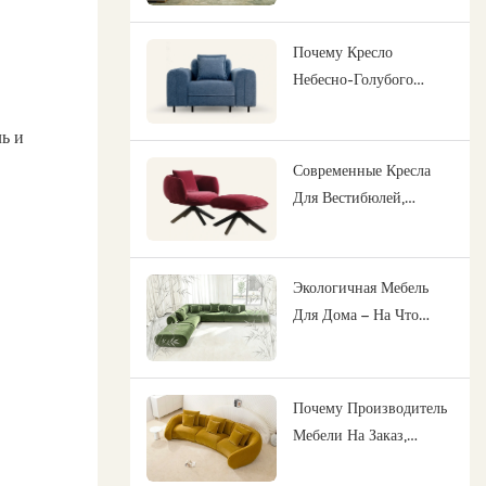
Помещений С Высокой
Проходимостью
Почему Кресло
Небесно-Голубого
Цвета Должно Быть В
Каждом Гостиничном
ь и
Лаунже И Коворкинге
Современные Кресла
Для Вестибюлей,
Которые Не Просто
Заполняют Зал
Ожидания, Но И
Экологичная Мебель
Выполняют Гораздо
Для Дома – На Что
Больше Функций.
Обратить Внимание В
2026 Году
Почему Производитель
Мебели На Заказ,
Ориентированный На