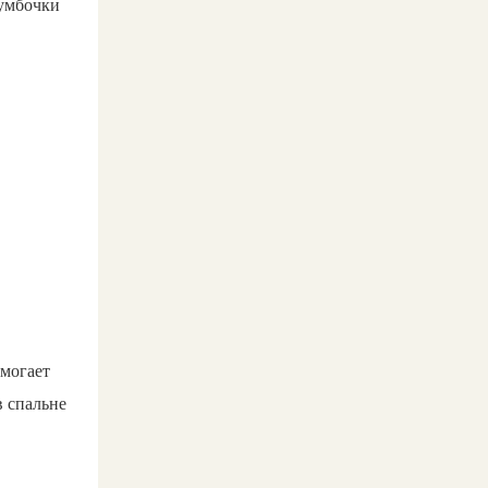
тумбочки
омогает
в спальне