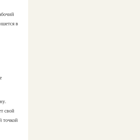
абочий
ишется в
е
ну.
ет свой
й точкой