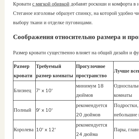
Кровати
с мягкой обивкой
добавят роскоши и комфорта в 
Стеганое изголовье образует спинку, на которой удобно чи
выбору ткани и отделке пуговицами.
Соображения относительно размера и пр
Размер кровати существенно влияет на общий дизайн и ф
Размер
Требуемый
Прогулочное
Лучше всег
кровати
размер комнаты
пространство
минимум 18
Односпальн
Близнец
7' x 10'
дюймов
комнаты
рекомендуется
Подростки,
Полный
9' x 10'
20 дюймов
небольшие
рекомендуется
Королева
10' x 12'
Пары, глав
24 дюйма