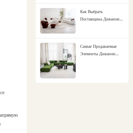
Дизайн, — Ваш
Лучший Партнер
Как Выбрать
Поставщика Диванов:
Комплексное Решение
По Поставке Мебели
Сэкономит Вам Время
Самые Продаваемые
И Силы.
Элементы Диванов:
Модульные,
Минималистичные,
Эргономичные,
Экологичные.
все
напрямую
у