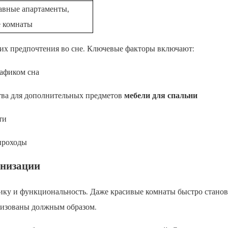
авные апартаменты,
 комнаты
 их предпочтения во сне. Ключевые факторы включают:
рафиком сна
тва для дополнительных
предметов
мебели для спальни
ти
проходы
анизации
тику и функциональность. Даже красивые комнаты быстро станов
низованы должным образом.