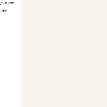
 дизайну.
даря