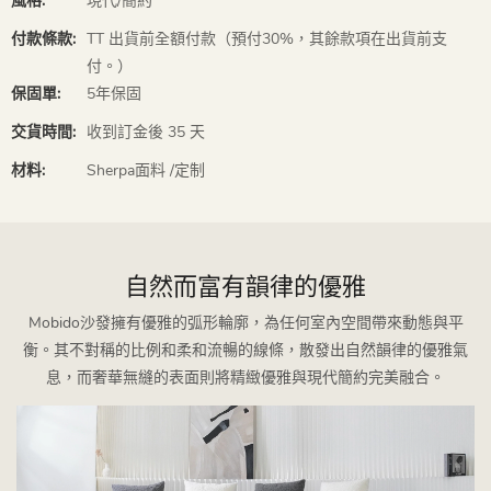
風格:
現代/簡約
付款條款:
TT 出貨前全額付款（預付30%，其餘款項在出貨前支
付。）
保固單:
5年保固
交貨時間:
收到訂金後 3​​5 天
材料:
Sherpa面料 /定制
自然而富有韻律的優雅
Mobido沙發擁有優雅的弧形輪廓，為任何室內空間帶來動態與平
衡。其不對稱的比例和柔和流暢的線條，散發出自然韻律的優雅氣
息，而奢華無縫的表面則將精緻優雅與現代簡約完美融合。