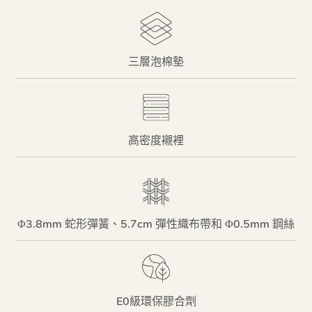
三層泡棉墊
高密度襯裡
Φ3.8mm 蛇形彈簧、5.7cm 彈性織布帶和 Φ0.5mm 鋼絲
E0級環保膠合劑