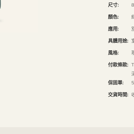
尺寸:
顏色:
應用:
具體用途:
風格:
付款條款:
保固單:
交貨時間: