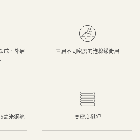
製成，外層
三層不同密度的泡棉緩衝層
。
.5毫米鋼絲
高密度襯裡