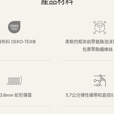
產品材料
布料 OEKO-TEX®
柔軟的框架由聚氨酯泡沫
包裹聚酯纖維絲
3.8mm 蛇形彈簧
5.7公分彈性織帶和直徑0