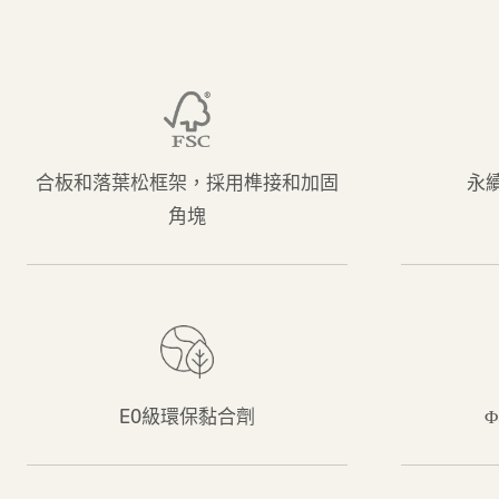
合板和落葉松框架，採用榫接和加固
永續
角塊
E0級環保黏合劑
Φ