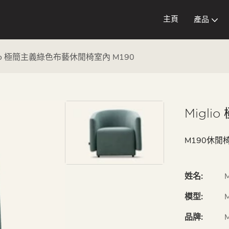
主頁
產品
lio 極簡主義綠色布藝休閒椅室內 M190
Migl
M190休
姓名:
模型:
品牌:
M