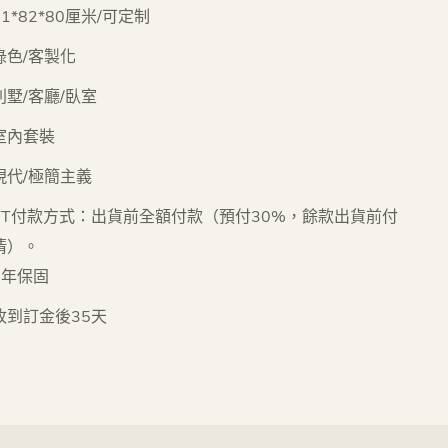
81*82*80厘米/可定制
綠色/客製化
別墅/客廳/臥室
室內套裝
現代/極簡主義
TT付款方式：出貨前全額付款（預付30%，餘款出貨前付
清）。
5年保固
收到訂金後35天