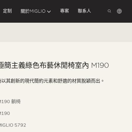
定制
專案
聯系人
關於MIGLIO
io 極簡主義綠色布藝休閒椅室內 M190
閒椅以其創新的現代簡約元素和舒適的材質脫穎而出。
M190 躺椅
M190
IGLIO 5792