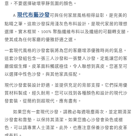
意，不要選擇破壞寧靜氛圍的顏色。
現代布藝沙發
A
可與任何家居風格相得益彰，是完美的
點睛之筆。這款沙發採用淺灰色布料設計，是現代家居的理想
選擇。實木框架、100% 聚酯纖維布料以及纖細的可翻轉支腿，
使其成為任何客廳的優雅舒適之選。
一套現代風格的沙發套裝將為您的客廳增添優雅時尚的氣息。
這套沙發組包含一張三人沙發和一張雙人沙發，定能讓您的客
廳熠熠生輝。皮革面料觸感極佳，令人聯想到真皮。您甚至可
以選擇中性色沙發，與其他家具搭配。
現代沙發套裝設計舒適，並提供充足的背部支撐。它們採用優
質材料製成，經久耐用。您可以找到各種顏色和設計的現代沙
發套裝，從簡約到超現代，應有盡有。
如果您有一套現代沙發，請務必每週吸塵兩次，並定期清潔
沙發套和靠墊，以保持其清潔。如果您擔心沙發會染色或褪
色，可以請專業人士清潔。此外，也應注意保養沙發套的皮革
或布料。