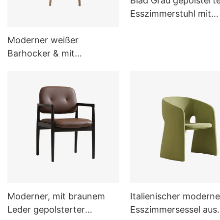
Blad Grau gepolstert
Esszimmerstuhl mit
Metallbeinen C16
Moderner weißer
Barhocker & mit
Holzsockel für die
Küche&Esszimmer
Moderner, mit braunem
Italienischer moderne
Leder gepolsterter
Esszimmersessel aus