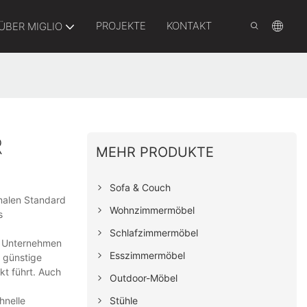
PROJEKTE
KONTAKT
ÜBER MIGLIO
R
MEHR PRODUKTE
Sofa & Couch
ionalen Standard
Wohnzimmermöbel
s
Schlafzimmermöbel
en Unternehmen
Esszimmermöbel
 günstige
kt führt. Auch
Outdoor-Möbel
Stühle
hnelle