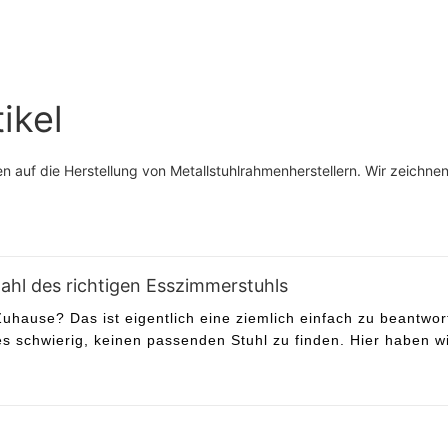
Esszimmersessel für das
Esszimmer
ikel
hren auf die Herstellung von Metallstuhlrahmenherstellern. Wir zeichne
wahl des richtigen Esszimmerstuhls
 Zuhause? Das ist eigentlich eine ziemlich einfach zu beantwo
es schwierig, keinen passenden Stuhl zu finden. Hier haben w
t, damit auch Sie sofort nach dem Weg zur Arbeit oder zur Sc
stellen, dass sich alle Familienmitglieder an langen Arbeitst