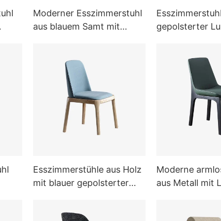
uhl
Moderner Esszimmerstuhl
Esszimmerstuhl
aus blauem Samt mit
gepolsterter L
Holzbeinen
Esszimmerstuh
uhl
Esszimmerstühle aus Holz
Moderne armlos
mit blauer gepolsterter
aus Metall mit 
Rückenlehne
und Metall