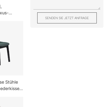
,
uxus-
SENDEN SIE JETZT ANFRAGE
l
e Stühle
Lederkissen