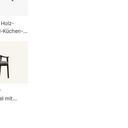
 Holz-
l-Küchen-
möbel-Sets
r
l mit
ng MY59