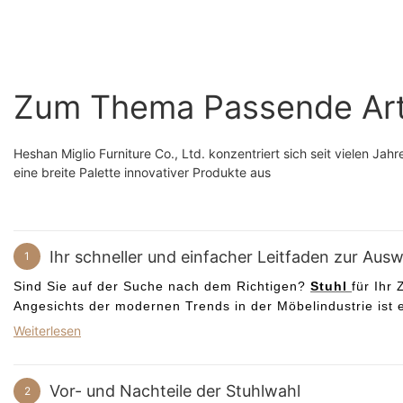
Akzentstuhl mit offener
grünem Samt
Rückenlehne und
Esszimmersessel
Zum Thema Passende Art
Heshan Miglio Furniture Co., Ltd. konzentriert sich seit vielen Ja
eine breite Palette innovativer Produkte aus
Ihr schneller und einfacher Leitfaden zur Aus
1
Sind Sie auf der Suche nach dem Richtigen?
Stuhl
für Ihr
Angesichts der modernen Trends in der Möbelindustrie ist 
Internet durchforstet und die bequemsten Stühle ausgewähl
Weiterlesen
Entspannung beginnen können.
Einige sind sogar mit Tragekissen ausgestattet, um sicherzu
Vor- und Nachteile der Stuhlwahl
2