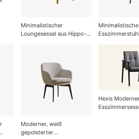
er
Minimalistischer
Minimalistische
Loungesessel aus Hippo-
Esszimmerstuh
Leder
und Esszimmer
Hexis Moderne
Esszimmersesse
Lederpolsteru
r
Moderner, weiß
gepolsterter