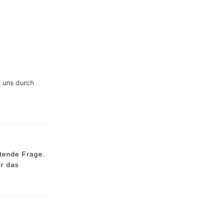
n uns durch
rtende Frage.
ir das
hule mit der
agen