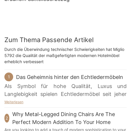
Zum Thema Passende Artikel
Durch die Überwindung technischer Schwierigkeiten hat Miglio
5792 die Qualität der maßgefertigten modernen Hotelmöbel
erheblich verbessert
Das Geheimnis hinter den Echtledermöbeln
1
Als Symbol für hohe Qualität, Luxus und
Langlebigkeit spielen Echtledermöbel seit jeher
eine wichtige Rolle in der Inneneinrichtung. Sind
Weiterlesen
Ihnen beim Kauf eines Ledersofas mehr oder
Why Metal-Legged Dining Chairs Are The
weniger Narben auf der Oberfläche aufgefallen?
2
Perfect Modern Addition To Your Home
Diese Narben kommen natürlich vor und stellen
Are you looking to add a touch of modern sophistication to your