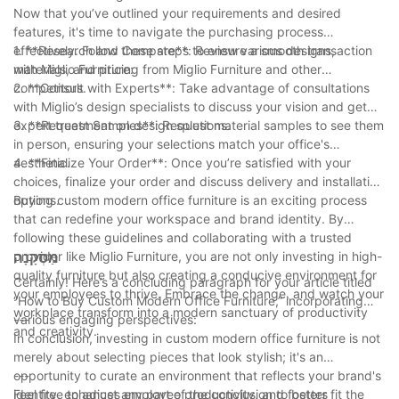
Now that you’ve outlined your requirements and desired
features, it's time to navigate the purchasing process
effectively. Follow these steps to ensure a smooth transaction
1. **Research and Compare**: Review various designs,
with Miglio Furniture:
materials, and pricing from Miglio Furniture and other
competitors.
2. **Consult with Experts**: Take advantage of consultations
with Miglio’s design specialists to discuss your vision and get
expert treatment on design solutions.
3. **Request Samples**: Request material samples to see them
in person, ensuring your selections match your office's
aesthetic.
4. **Finalize Your Order**: Once you’re satisfied with your
choices, finalize your order and discuss delivery and installation
options.
Buying custom modern office furniture is an exciting process
that can redefine your workspace and brand identity. By
following these guidelines and collaborating with a trusted
provider like Miglio Furniture, you are not only investing in high-
מַסְקָנָה
quality furniture but also creating a conducive environment for
Certainly! Here’s a concluding paragraph for your article titled
your employees to thrive. Embrace the change, and watch your
“How to Buy Custom Modern Office Furniture,” incorporating
workplace transform into a modern sanctuary of productivity
various engaging perspectives:
---
and creativity.
In conclusion, investing in custom modern office furniture is not
merely about selecting pieces that look stylish; it's an
opportunity to curate an environment that reflects your brand's
---
identity, enhances employee productivity, and fosters
Feel free to adjust any part of the conclusion to better fit the