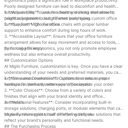
Ergonomics plays a significant role in workplace productivity.
stimmungsvoller wird.
Poorly designed furniture can lead to discomfort and health
issues over time. To ensure a healthy working environment,
1. **Adjustability**: Look for chairs and desks that allow for
prioritize ergonomic designs when purchasing custom office
height adjustment to suit different body types.
furniture from Miglio Furniture.
2. **Support**: Choose office chairs with proper lumbar
support to enhance comfort during long hours of work.
3. **Accessible Layout**: Ensure that your office furniture
arrangement allows for easy movement and access to tools,
promoting efficiency.
By focusing on ergonomics, you not only promote employee
wellness but also enhance overall productivity.
## Customization Options
At Miglio Furniture, customization is key. Once you have a clear
understanding of your needs and preferred materials, you can
explore various customization options to create a unique
1. **Sizes and Dimensions**: Custom sizes ensure your
workspace. Here are some ways to personalize your order:
furniture fits perfectly within your office layout.
2. **Color Choices**: Choose from a variety of colors and
finishes that align with your brand identity and office
aesthetics.
3. **Additional Features**: Consider incorporating built-in
storage solutions, charging ports, or modular elements that can
be easily rearranged to suit different workflows.
Miglio Furniture prides itself on offering bespoke solutions that
reflect your brand's personality and functional needs.
## The Purchasing Process