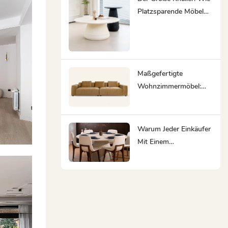
Platzsparende Möbel
Ihr Zuhause
Zurückgewinnen
Maßgefertigte
Wohnzimmermöbel:
Lösungen Für Die
Raumprobleme, Die
Standardmöbel Nicht
Warum Jeder Einkäufer
Lösen Können
Mit Einem
Möbelgroßhändler
Zusammenarbeiten
Sollte