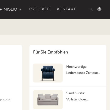
PROJEKTE
KONTAKT
R MIGLIO
Für Sie Empfohlen
Hochwertige
Ledersessel: Zeitlose
Eleganz Durch
Nachhaltige Materialien
Und Handwerkliche
Samtbürste:
Perfektion
Vollständiger
ina ein
Pflegeleitfaden Für