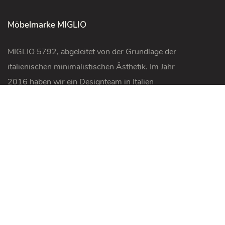
Möbelmarke MIGLIO
MIGLIO 5792, abgeleitet von der Grundlage der
italienischen minimalistischen Ästhetik. Im Jahr
2016 haben wir ein Designteam in Italien
gegründet. „5792“ ist die Entfernung in Meilen
zwischen China und Italien und „Miglio“ bedeutet
auf Italienisch „Meile“.
Wir Konzentrieren Uns Auf Den Innenbereich
& Outdoor-Möbel