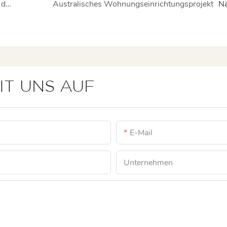
Eine nordamerikanische Marke von „Null“ an die Spitze bringen
Australisches Wohnungseinrichtungsprojekt
Nä
IT UNS AUF
E-Mail
Unternehmen