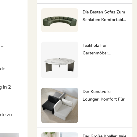
Samtpolster
Die Besten Sofas Zum
Schlafen: Komfortable
Lösungen Für Die
Nacht
Teakholz Für
 –
Gartenmöbel:
Natürliche
Langlebigkeit Und
nde
Zeitlose Schönheit
 in 2
Der Kunstvolle
Lounger: Komfort Für
Ihr Zuhause
kte zu
Der Große Knaller: Wie