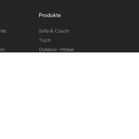
Produkte
hte
Sofa & Couch
Tisch
um
Outdoor -Möbel
Schlafzimmermöbel
Wohnzimmermöbel
Kontaktieren Sie Uns
Tel: +86 13672826041
E-Mail:
info@migliohome.com
tlinie
Adresse: Nein. 182, Xingya Road, Stadt
stattungsrichtlinie
Yayao, Heshan City, Guangdong, China