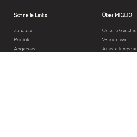
Schnelle Links
Über MIGLIO
Zuhause
Unsere Geschic
Produkt
Warum wir
Angepasst
Ausstellungsra
Über MIGLIO
Designerteam
Projekte
Zeugnisse
Kontakt
Nachhaltigkeit
Ressource
Hilfe
FAQ
Datenschutz rich
Versand politik
Rückkehr&Rücker