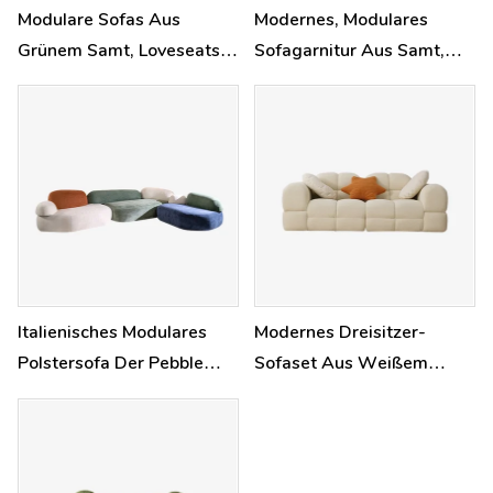
Modulare Sofas Aus
Modernes, Modulares
Grünem Samt, Loveseats
Sofagarnitur Aus Samt,
Für Das Wohnzimmer
Gepolstertes L-Förmiges
Sofa Mit Niedriger
Rückenlehne
Italienisches Modulares
Modernes Dreisitzer-
Polstersofa Der Pebble
Sofaset Aus Weißem
Rubble-Serie
Sherpa-Stoff Im
Marshmallow-Design