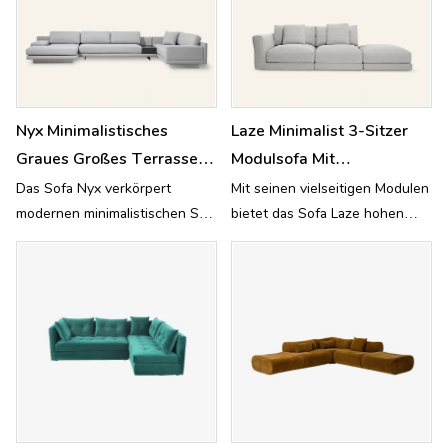
Nyx Minimalistisches
Laze Minimalist 3-Sitzer
Graues Großes Terrassen-
Modulsofa Mit
Ecksofa-Set MG822
Abnehmbaren Bezügen
Das Sofa Nyx verkörpert
Mit seinen vielseitigen Modulen
modernen minimalistischen Stil
bietet das Sofa Laze hohen
L803
und höchsten Komfort als
Komfort und
entspannte Eleganz im Freien.
anpassungsfähigen Stil – jeder
Bezug ist abnehmbar.