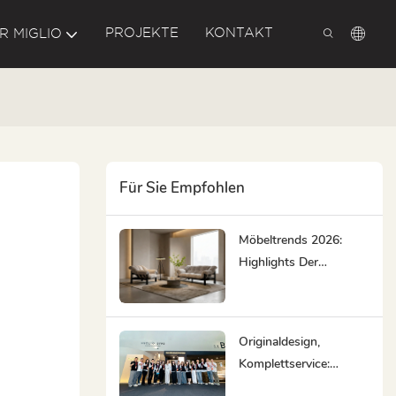
PROJEKTE
KONTAKT
R MIGLIO
Für Sie Empfohlen
Möbeltrends 2026:
Highlights Der
Mailänder
Designwoche
Originaldesign,
Komplettservice:
MIGLIO 5792 Auf Der