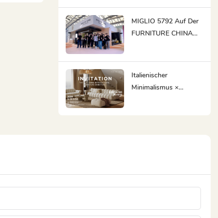
Premiere Auf Der DEFU
EXPO Dubai & Riad
MIGLIO 5792 Auf Der
2025
FURNITURE CHINA
2025: Geniale
Handwerkskunst Trifft
Auf Globale Innovation
Italienischer
Minimalismus ×
Qualitätsfertigung |
MIGLIO 5792 Erwartet
Sie Bei FURNITURE
CHINA, Um
Geschäftsmöglichkeite
N Zu Schaffen!