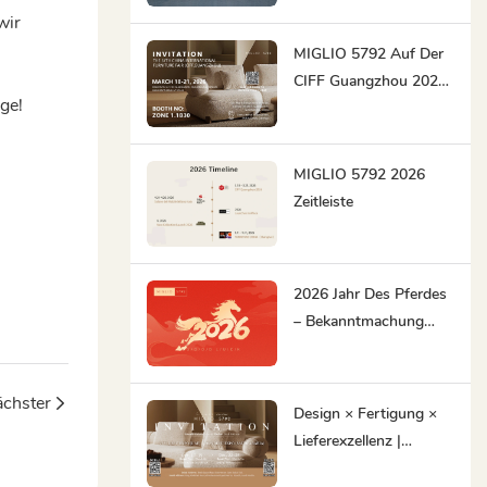
CIFF
wir
MIGLIO 5792 Auf Der
CIFF Guangzhou 2026
ge!
– Originelle,
Zeitgenössische
Designs Für Den
MIGLIO 5792 2026
Globalen Markt
Zeitleiste
2026 Jahr Des Pferdes
– Bekanntmachung
Zum Frühlingsfest
chster
Design × Fertigung ×
Lieferexzellenz |
MIGLIO 5792 Feiert