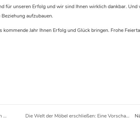
d für unseren Erfolg und wir sind Ihnen wirklich dankbar. Und 
e Beziehung aufzubauen.
s kommende Jahr Ihnen Erfolg und Glück bringen. Frohe Feierta
Frohes Mittherbstfest und Nationalfeiertag an alle!
Die Welt der Möbel erschließen: Eine Vorschau auf die bevorstehende Expo
Nä