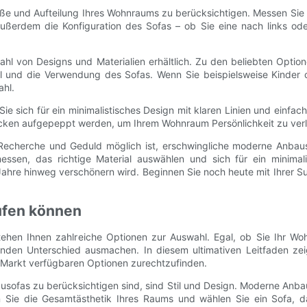
öße und Aufteilung Ihres Wohnraums zu berücksichtigen. Messen Sie 
e außerdem die Konfiguration des Sofas – ob Sie eine nach links od
zahl von Designs und Materialien erhältlich. Zu den beliebten Opti
il und die Verwendung des Sofas. Wenn Sie beispielsweise Kinder od
ahl.
e sich für ein minimalistisches Design mit klaren Linien und einfac
ecken aufgepeppt werden, um Ihrem Wohnraum Persönlichkeit zu verl
Recherche und Geduld möglich ist, erschwingliche moderne Anbaus
ssen, das richtige Material auswählen und sich für ein minimali
ahre hinweg verschönern wird. Beginnen Sie noch heute mit Ihrer Su
aufen können
tehen Ihnen zahlreiche Optionen zur Auswahl. Egal, ob Sie Ihr W
nden Unterschied ausmachen. In diesem ultimativen Leitfaden zeig
m Markt verfügbaren Optionen zurechtzufinden.
sofas zu berücksichtigen sind, sind Stil und Design. Moderne Anbau
n Sie die Gesamtästhetik Ihres Raums und wählen Sie ein Sofa, d