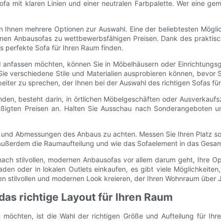
Sofa mit klaren Linien und einer neutralen Farbpalette. Wer eine g
hnen mehrere Optionen zur Auswahl. Eine der beliebtesten Möglich
nen Anbausofas zu wettbewerbsfähigen Preisen. Dank des praktis
 perfekte Sofa für Ihren Raum finden.
 anfassen möchten, können Sie in Möbelhäusern oder Einrichtungsges
ie verschiedene Stile und Materialien ausprobieren können, bevor S
rbeiter zu sprechen, der Ihnen bei der Auswahl des richtigen Sofas 
finden, besteht darin, in örtlichen Möbelgeschäften oder Ausverka
igten Preisen an. Halten Sie Ausschau nach Sonderangeboten und A
 und Abmessungen des Anbaus zu achten. Messen Sie Ihren Platz sorg
 außerdem die Raumaufteilung und wie das Sofaelement in das Gesam
ach stilvollen, modernen Anbausofas vor allem darum geht, Ihre 
Laden oder in lokalen Outlets einkaufen, es gibt viele Möglichkeiten
en stilvollen und modernen Look kreieren, der Ihren Wohnraum über 
das richtige Layout für Ihren Raum
 möchten, ist die Wahl der richtigen Größe und Aufteilung für Ih