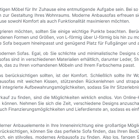
htigen Möbel für Ihr Zuhause eine entmutigende Aufgabe sein. Bei so 
uch zur Gestaltung Ihres Wohnraums. Moderne Anbausofas erfreuen si
uhause sowohl Komfort als auch Funktionalität maximieren möchten.
ieren möchten, sollten Sie einige wichtige Punkte beachten. Berück
edenen Formen und Größen, von L-förmig über U-förmig bis hin zu 
te Sofa bequem hineinpasst und genügend Platz für Fußgänger und a
dernen Sofas. Egal, ob Sie schlichte und minimalistische Designs
fas sind in verschiedenen Materialien erhältlich, darunter Leder, S
ofa, das zu Ihren vorhandenen Möbeln und Ihrem Farbschema passt.
 berücksichtigen sollten, ist der Komfort. Schließlich sollte Ih
sofas mit weichen Kissen, stützenden Rückenlehnen und strapaz
 integrierte Aufbewahrungsmöglichkeiten, sodass Sie Ihr Sitzerlebni
uf zu finden, sind die Möglichkeiten wirklich endlos. Von Online-
n können. Nehmen Sie sich die Zeit, verschiedene Designs anzusch
auch Finanzierungsmöglichkeiten und Lieferdienste an, sodass es ein
rner Anbauelemente in Ihre Inneneinrichtung eine großartige Möglich
erücksichtigen, können Sie das perfekte Sofa finden, das Ihren Bedü
ach, ein stilvolles, modernes Anbausofa zu finden. Also los, fang