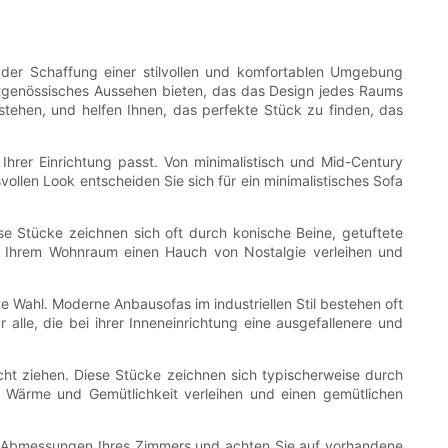
der Schaffung einer stilvollen und komfortablen Umgebung
itgenössisches Aussehen bieten, das das Design jedes Raums
stehen, und helfen Ihnen, das perfekte Stück zu finden, das
Ihrer Einrichtung passt. Von minimalistisch und Mid-Century
vollen Look entscheiden Sie sich für ein minimalistisches Sofa
se Stücke zeichnen sich oft durch konische Beine, getuftete
nn Ihrem Wohnraum einen Hauch von Nostalgie verleihen und
te Wahl. Moderne Anbausofas im industriellen Stil bestehen oft
r alle, die bei ihrer Inneneinrichtung eine ausgefallenere und
ht ziehen. Diese Stücke zeichnen sich typischerweise durch
n Wärme und Gemütlichkeit verleihen und einen gemütlichen
ie Abmessungen Ihres Zimmers und achten Sie auf vorhandene