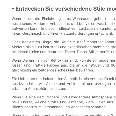
- Entdecken Sie verschiedene Stile mo
Wenn es um die Einrichtung Ihres Wohnraums geht, kann d
ausmachen. Moderne Anbausofas sind bei vielen Hausbesitze
aufwerten kann. In diesem ultimativen Leitfaden erkunden w
Ihrem Geschmack und Ihren Platzanforderungen entspricht.
Eines der ersten Dinge, die Sie beim Kauf moderner Anbauso
Modern bis hin zu industriell und skandinavisch steht eine gr
mit klaren Linien und neutralen Tönen. Dieser Stil ist perfekt
Wenn Sie ein Fan von Retro-Flair sind, könnte ein modernes
Kissen und kräftige Farben aus, die an die 1950er und 60
gleichzeitig ein zeitgenössisches Flair bewahren.
Für Liebhaber der industriellen Ästhetik ist ein Anbausofa mi
aus Materialien wie Altholz und Antikmetall und erzeugen so e
urbanere Atmosphäre schätzen.
Wenn Sie eine gemütlichere und einladendere Atmosphäre be
helle Hölzer, weiche Stoffe und einfache, klare Linien a
Rückzugsort zum Entspannen und Abschalten schaffen.
Wenn Sie moderne Anbausofas kaufen, ist es wichtig, die G