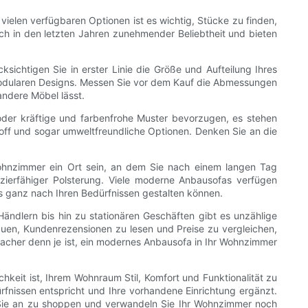
vielen verfügbaren Optionen ist es wichtig, Stücke zu finden,
ch in den letzten Jahren zunehmender Beliebtheit und bieten
sichtigen Sie in erster Linie die Größe und Aufteilung Ihres
modularen Designs. Messen Sie vor dem Kauf die Abmessungen
ndere Möbel lässt.
 oder kräftige und farbenfrohe Muster bevorzugen, es stehen
toff und sogar umweltfreundliche Optionen. Denken Sie an die
r Wohnzimmer ein Ort sein, an dem Sie nach einem langen Tag
ierfähiger Polsterung. Viele moderne Anbausofas verfügen
s ganz nach Ihren Bedürfnissen gestalten können.
Händlern bis hin zu stationären Geschäften gibt es unzählige
auen, Kundenrezensionen zu lesen und Preise zu vergleichen,
facher denn je ist, ein modernes Anbausofa in Ihr Wohnzimmer
keit ist, Ihrem Wohnraum Stil, Komfort und Funktionalität zu
rfnissen entspricht und Ihre vorhandene Einrichtung ergänzt.
en Sie an zu shoppen und verwandeln Sie Ihr Wohnzimmer noch