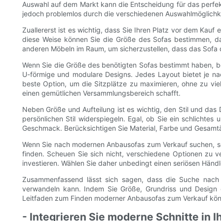
Auswahl auf dem Markt kann die Entscheidung für das perfekt
jedoch problemlos durch die verschiedenen Auswahlmöglichke
Zuallererst ist es wichtig, dass Sie Ihren Platz vor dem Ka
diese Weise können Sie die Größe des Sofas bestimmen, da
anderen Möbeln im Raum, um sicherzustellen, dass das Sofa d
Wenn Sie die Größe des benötigten Sofas bestimmt haben, ber
U-förmige und modulare Designs. Jedes Layout bietet je nac
beste Option, um die Sitzplätze zu maximieren, ohne zu viel
einen gemütlichen Versammlungsbereich schafft.
Neben Größe und Aufteilung ist es wichtig, den Stil und da
persönlichen Stil widerspiegeln. Egal, ob Sie ein schlichte
Geschmack. Berücksichtigen Sie Material, Farbe und Gesamtäs
Wenn Sie nach modernen Anbausofas zum Verkauf suchen, soll
finden. Scheuen Sie sich nicht, verschiedene Optionen zu 
investieren. Wählen Sie daher unbedingt einen seriösen Händle
Zusammenfassend lässt sich sagen, dass die Suche nach s
verwandeln kann. Indem Sie Größe, Grundriss und Design de
Leitfaden zum Finden moderner Anbausofas zum Verkauf könne
- Integrieren Sie moderne Schnitte in 