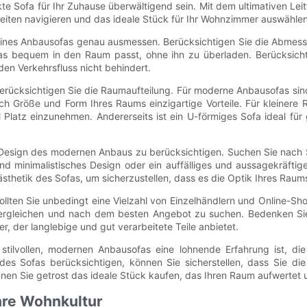
e Sofa für Ihr Zuhause überwältigend sein. Mit dem ultimativen Lei
iten navigieren und das ideale Stück für Ihr Wohnzimmer auswählen
uf eines Anbausofas genau ausmessen. Berücksichtigen Sie die Abmes
s bequem in den Raum passt, ohne ihn zu überladen. Berücksicht
en Verkehrsfluss nicht behindert.
ücksichtigen Sie die Raumaufteilung. Für moderne Anbausofas sind 
h Größe und Form Ihres Raums einzigartige Vorteile. Für kleinere
 Platz einzunehmen. Andererseits ist ein U-förmiges Sofa ideal für
s Design des modernen Anbaus zu berücksichtigen. Suchen Sie nach 
s und minimalistisches Design oder ein auffälliges und aussagekräf
thetik des Sofas, um sicherzustellen, dass es die Optik Ihres Raum
ten Sie unbedingt eine Vielzahl von Einzelhändlern und Online-Sh
vergleichen und nach dem besten Angebot zu suchen. Bedenken Sie,
r, der langlebige und gut verarbeitete Teile anbietet.
tilvollen, modernen Anbausofas eine lohnende Erfahrung ist, d
s Sofas berücksichtigen, können Sie sicherstellen, dass Sie die 
n Sie getrost das ideale Stück kaufen, das Ihren Raum aufwertet u
Ihre Wohnkultur