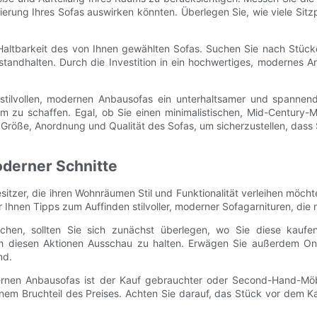
ierung Ihres Sofas auswirken könnten. Überlegen Sie, wie viele Sitz
 Haltbarkeit des von Ihnen gewählten Sofas. Suchen Sie nach Stüc
standhalten. Durch die Investition in ein hochwertiges, modernes An
ilvollen, modernen Anbausofas ein unterhaltsamer und spannender
u schaffen. Egal, ob Sie einen minimalistischen, Mid-Century-Mod
Größe, Anordnung und Qualität des Sofas, um sicherzustellen, dass 
oderner Schnitte
itzer, die ihren Wohnräumen Stil und Funktionalität verleihen möch
 Ihnen Tipps zum Auffinden stilvoller, moderner Sofagarnituren, die 
hen, sollten Sie sich zunächst überlegen, wo Sie diese kaufe
ch diesen Aktionen Ausschau zu halten. Erwägen Sie außerdem Onl
nd.
ernen Anbausofas ist der Kauf gebrauchter oder Second-Hand-Möb
em Bruchteil des Preises. Achten Sie darauf, das Stück vor dem Ka