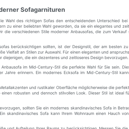
derner Sofagarnituren
ie Wahl des richtigen Sofas den entscheidenden Unterschied bei 
rn zu einer beliebten Wahl geworden, da sie ein elegantes und ze
ir die verschiedenen Stile moderner Anbausofas, die zum Verkauf 
fas berücksichtigen sollten, ist der Designstil, der am besten zu 
oße Vielfalt an Stilen zur Auswahl. Für einen eleganten und anspruchs
 für diejenigen, die ein dezenteres und zeitloseres Design bevorzugen.
 Anbausofa im Mid-Century-Stil die perfekte Wahl für Sie sein. Die
er Jahre erinnern. Ein modernes Ecksofa im Mid-Century-Stil ka
t Metallakzenten und rustikaler Oberfläche möglicherweise die perfek
inen robusten und dennoch stilvollen Look. Dieser Stil ist ideal fü
vorzugen, sollten Sie ein modernes skandinavisches Sofa in Betrac
us. Ein skandinavisches Sofa kann Ihrem Wohnraum einen Hauch vo
röße und Aufteilung Ihres Raums zu berücksichtigen. Messen Sie d