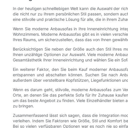
In der heutigen schnelllebigen Welt kann die Auswahl der ric
die nicht nur zu Ihrem persönlichen Stil passen, sondern a
eine stilvolle und praktische Lösung für alle, die in ihrem Z
Wenn Sie moderne Anbausofas in Ihre Inneneinrichtung integr
Wohnzimmers. Moderne Anbausofas gibt es in vielen verschi
Ihres Raums, um sicherzustellen, dass das von Ihnen gewähl
Berücksichtigen Sie neben der Größe auch den Stil Ihres mo
Ihnen unzählige Optionen zur Auswahl. Viele moderne Anbauso
Gesamtästhetik Ihrer Inneneinrichtung und wählen Sie ein S
Ein weiterer Faktor, den Sie beim Kauf moderner Anbausofas
entspannen und abschalten können. Suchen Sie nach Anbau
außerdem über verstellbare Kopfstützen, Liegefunktionen und
Wenn es darum geht, stilvolle, moderne Anbausofas zum Verka
Orte, an denen Sie das perfekte Sofa für Ihr Zuhause kaufe
um das beste Angebot zu finden. Viele Einzelhändler bieten 
zu bringen.
Zusammenfassend lässt sich sagen, dass die Integration mode
verleihen. Indem Sie Faktoren wie Größe, Stil und Komfort b
Bei so vielen verfügbaren Optionen war es noch nie so einf