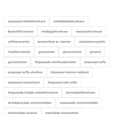
anpassad möbeltillverkare
hotellbäddstillverkare
Banketttillverkare
middagstillverkare
matstolstillverkare
soffeleverantör
leverantörer av marmor
matstolsleverantör
hotellleverantör
grossistmat
grossiststolar
grossist
grossiststolar
Anpassade utomhusbarstolar
anpassad soffa
anpassad soffa utomhus
Anpassad marmor matbord
anpassad marmorbord
Anpassad moln soffa
Anpassade klädda möbeltillverkare
barnmöbeltillverkare
skräddarsydda utomhusmöbler
anpassade utomhusmöbler
hotellmöbler grossist
matmöbler leverantörer