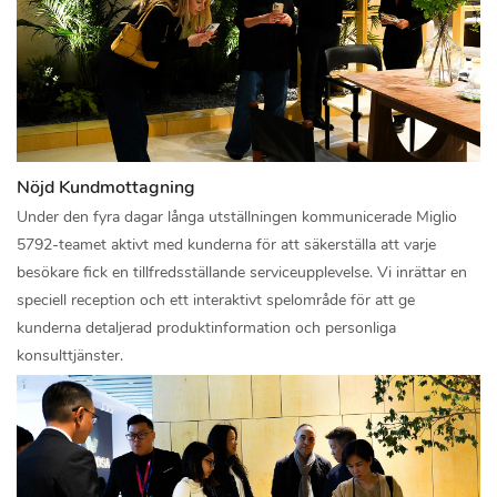
Nöjd Kundmottagning
Under den fyra dagar långa utställningen kommunicerade Miglio
5792-teamet aktivt med kunderna för att säkerställa att varje
besökare fick en tillfredsställande serviceupplevelse. Vi inrättar en
speciell reception och ett interaktivt spelområde för att ge
kunderna detaljerad produktinformation och personliga
konsulttjänster.