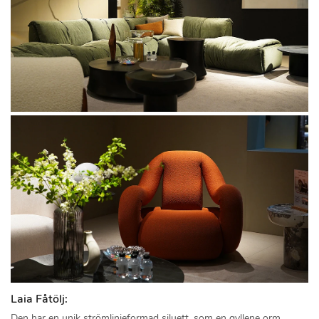
Laia Fåtölj:
Den har en unik strömlinjeformad siluett, som en gyllene orm.