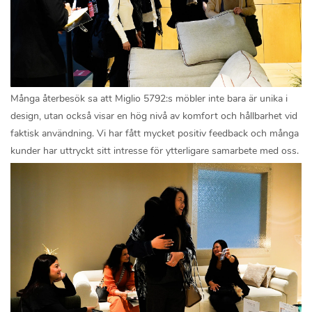
Många återbesök sa att Miglio 5792:s möbler inte bara är unika i
design, utan också visar en hög nivå av komfort och hållbarhet vid
faktisk användning. Vi har fått mycket positiv feedback och många
kunder har uttryckt sitt intresse för ytterligare samarbete med oss.