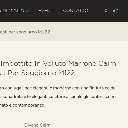
EVENTI
CONTATTO
 DI MIGLIO
 posti per soggiorno M122
Imbottito In Velluto Marrone Cairn
ti Per Soggiorno M122
irn coniuga linee eleganti e moderne con una finitura calda.
 squadrata e le eleganti cuciture a canale gli conferiscono
inato e contemporaneo.
Divano Cairn