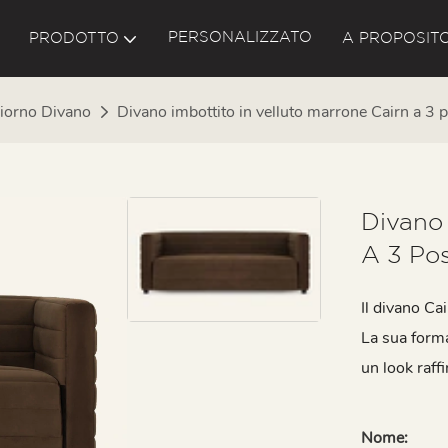
PERSONALIZZATO
PRODOTTO
A PROPOSITO
iorno Divano
Divano imbottito in velluto marrone Cairn a 3
Divano 
A 3 Pos
Il divano Ca
La sua forma
un look raff
Nome: