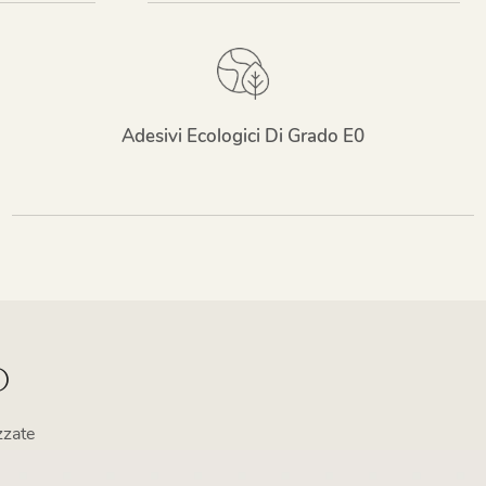
Adesivi Ecologici Di Grado E0
O
zzate