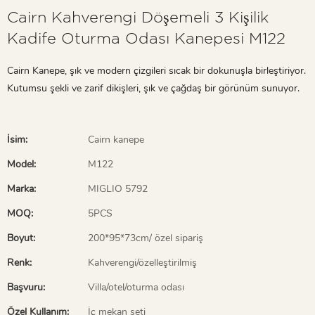
Cairn Kahverengi Döşemeli 3 Kişilik
Kadife Oturma Odası Kanepesi M122
Cairn Kanepe, şık ve modern çizgileri sıcak bir dokunuşla birleştiriyor.
Kutumsu şekli ve zarif dikişleri, şık ve çağdaş bir görünüm sunuyor.
İsim:
Cairn kanepe
Model:
M122
Marka:
MIGLIO 5792
MOQ:
5PCS
Boyut:
200*95*73cm/ özel sipariş
Renk:
Kahverengi/özelleştirilmiş
Başvuru:
Villa/otel/oturma odası
Özel Kullanım:
İç mekan seti