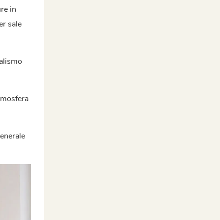
ure in
er sale
malismo
atmosfera
generale