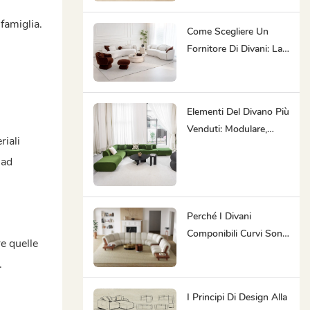
Partner Ideale.
 famiglia.
Come Scegliere Un
Fornitore Di Divani: La
Possibilità Di Trovare
La Soluzione D'arredo
Perfetta Per Te Ti Fa
Elementi Del Divano Più
Risparmiare Tempo.
Venduti: Modulare,
riali
Minimalista,
 ad
Ergonomico,
Sostenibile
Perché I Divani
Componibili Curvi Sono
e quelle
Così Popolari?
.
I Principi Di Design Alla