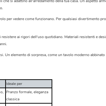
i che si adattino all'arredamento della tua casa. Un aspetto ar
o.
volo per vedere come funzionano. Per qualsiasi divertimento pr
i resistere ai rigori dell'uso quotidiano. Materiali resistenti e de
anni.
versi. Un elemento di sorpresa, come un tavolo moderno abbinato 
Ideale per
so,
Pranzo formale, eleganza
classica