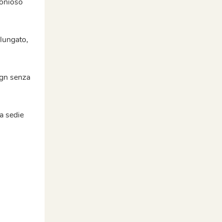
monioso
olungato,
sign senza
a sedie