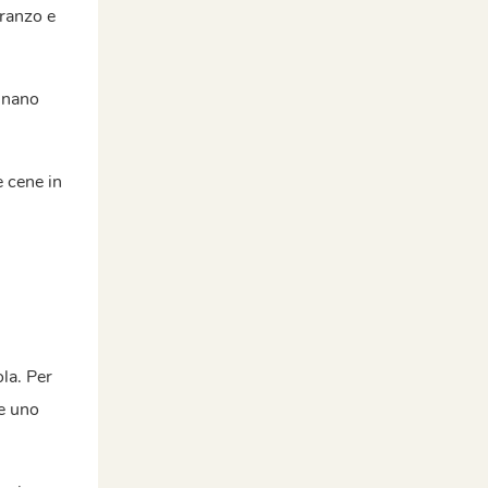
pranzo e
sinano
 cene in
la. Per
e uno