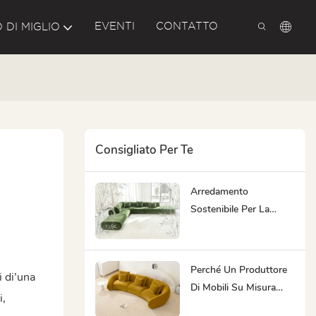
EVENTI
CONTATTO
 DI MIGLIO
Consigliato Per Te
Arredamento
Sostenibile Per La
Casa: Cosa Cercare Nel
2026
Perché Un Produttore
i di’una
Di Mobili Su Misura
i,
Orientato Al Design È Il