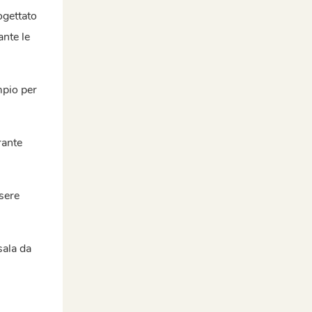
ogettato
ante le
mpio per
rante
sere
sala da