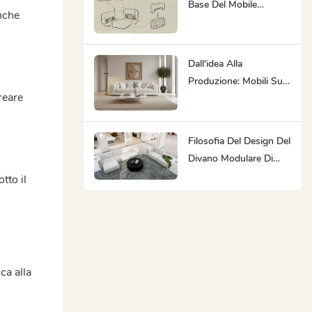
Base Del Mobile
nche
Minimalista Moderno
MIGLIO 5792
Dall'idea Alla
Produzione: Mobili Su
reare
Misura Da Miglio 5792
Filosofia Del Design Del
Divano Modulare Di
Miglio 5792
tto il
ca alla