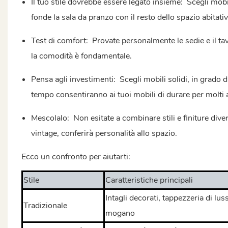
Il tuo stile dovrebbe essere legato insieme:
Scegli mobil
fonde la sala da pranzo con il resto dello spazio abitativ
Test di comfort:
Provate personalmente le sedie e il ta
la comodità è fondamentale.
Pensa agli investimenti:
Scegli mobili solidi, in grado d
tempo consentiranno ai tuoi mobili di durare per molti 
Mescolalo:
Non esitate a combinare stili e finiture di
vintage, conferirà personalità allo spazio.
Ecco un confronto per aiutarti:
Stile
Caratteristiche principali
Intagli decorati, tappezzeria di lus
Tradizionale
mogano