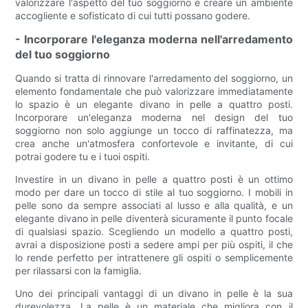
valorizzare l'aspetto del tuo soggiorno e creare un ambiente
accogliente e sofisticato di cui tutti possano godere.
- Incorporare l'eleganza moderna nell'arredamento
del tuo soggiorno
Quando si tratta di rinnovare l'arredamento del soggiorno, un
elemento fondamentale che può valorizzare immediatamente
lo spazio è un elegante divano in pelle a quattro posti.
Incorporare un'eleganza moderna nel design del tuo
soggiorno non solo aggiunge un tocco di raffinatezza, ma
crea anche un'atmosfera confortevole e invitante, di cui
potrai godere tu e i tuoi ospiti.
Investire in un divano in pelle a quattro posti è un ottimo
modo per dare un tocco di stile al tuo soggiorno. I mobili in
pelle sono da sempre associati al lusso e alla qualità, e un
elegante divano in pelle diventerà sicuramente il punto focale
di qualsiasi spazio. Scegliendo un modello a quattro posti,
avrai a disposizione posti a sedere ampi per più ospiti, il che
lo rende perfetto per intrattenere gli ospiti o semplicemente
per rilassarsi con la famiglia.
Uno dei principali vantaggi di un divano in pelle è la sua
durevolezza. La pelle è un materiale che migliora con il