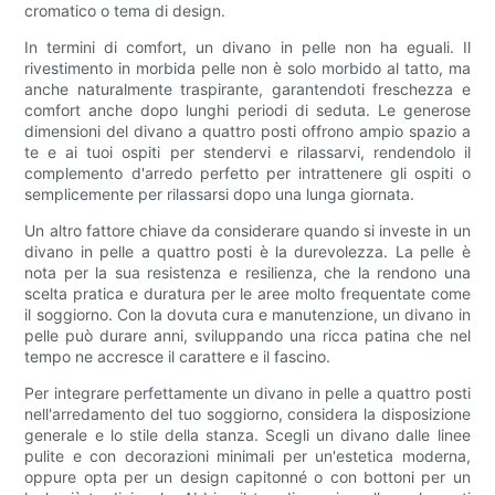
cromatico o tema di design.
In termini di comfort, un divano in pelle non ha eguali. Il
rivestimento in morbida pelle non è solo morbido al tatto, ma
anche naturalmente traspirante, garantendoti freschezza e
comfort anche dopo lunghi periodi di seduta. Le generose
dimensioni del divano a quattro posti offrono ampio spazio a
te e ai tuoi ospiti per stendervi e rilassarvi, rendendolo il
complemento d'arredo perfetto per intrattenere gli ospiti o
semplicemente per rilassarsi dopo una lunga giornata.
Un altro fattore chiave da considerare quando si investe in un
divano in pelle a quattro posti è la durevolezza. La pelle è
nota per la sua resistenza e resilienza, che la rendono una
scelta pratica e duratura per le aree molto frequentate come
il soggiorno. Con la dovuta cura e manutenzione, un divano in
pelle può durare anni, sviluppando una ricca patina che nel
tempo ne accresce il carattere e il fascino.
Per integrare perfettamente un divano in pelle a quattro posti
nell'arredamento del tuo soggiorno, considera la disposizione
generale e lo stile della stanza. Scegli un divano dalle linee
pulite e con decorazioni minimali per un'estetica moderna,
oppure opta per un design capitonné o con bottoni per un