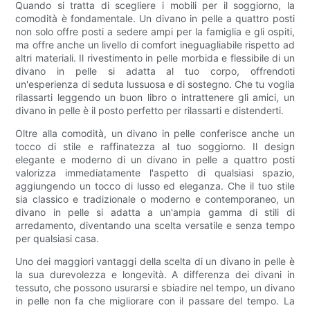
Quando si tratta di scegliere i mobili per il soggiorno, la
comodità è fondamentale. Un divano in pelle a quattro posti
non solo offre posti a sedere ampi per la famiglia e gli ospiti,
ma offre anche un livello di comfort ineguagliabile rispetto ad
altri materiali. Il rivestimento in pelle morbida e flessibile di un
divano in pelle si adatta al tuo corpo, offrendoti
un'esperienza di seduta lussuosa e di sostegno. Che tu voglia
rilassarti leggendo un buon libro o intrattenere gli amici, un
divano in pelle è il posto perfetto per rilassarti e distenderti.
Oltre alla comodità, un divano in pelle conferisce anche un
tocco di stile e raffinatezza al tuo soggiorno. Il design
elegante e moderno di un divano in pelle a quattro posti
valorizza immediatamente l'aspetto di qualsiasi spazio,
aggiungendo un tocco di lusso ed eleganza. Che il tuo stile
sia classico e tradizionale o moderno e contemporaneo, un
divano in pelle si adatta a un'ampia gamma di stili di
arredamento, diventando una scelta versatile e senza tempo
per qualsiasi casa.
Uno dei maggiori vantaggi della scelta di un divano in pelle è
la sua durevolezza e longevità. A differenza dei divani in
tessuto, che possono usurarsi e sbiadire nel tempo, un divano
in pelle non fa che migliorare con il passare del tempo. La