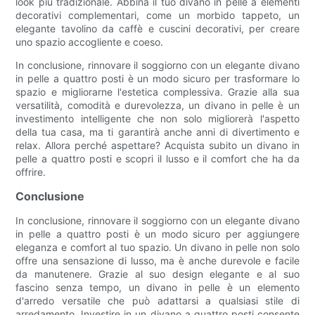
look più tradizionale. Abbina il tuo divano in pelle a elementi
decorativi complementari, come un morbido tappeto, un
elegante tavolino da caffè e cuscini decorativi, per creare
uno spazio accogliente e coeso.
In conclusione, rinnovare il soggiorno con un elegante divano
in pelle a quattro posti è un modo sicuro per trasformare lo
spazio e migliorarne l'estetica complessiva. Grazie alla sua
versatilità, comodità e durevolezza, un divano in pelle è un
investimento intelligente che non solo migliorerà l'aspetto
della tua casa, ma ti garantirà anche anni di divertimento e
relax. Allora perché aspettare? Acquista subito un divano in
pelle a quattro posti e scopri il lusso e il comfort che ha da
offrire.
Conclusione
In conclusione, rinnovare il soggiorno con un elegante divano
in pelle a quattro posti è un modo sicuro per aggiungere
eleganza e comfort al tuo spazio. Un divano in pelle non solo
offre una sensazione di lusso, ma è anche durevole e facile
da manutenere. Grazie al suo design elegante e al suo
fascino senza tempo, un divano in pelle è un elemento
d'arredo versatile che può adattarsi a qualsiasi stile di
arredamento. Investire in un divano a quattro posti consente