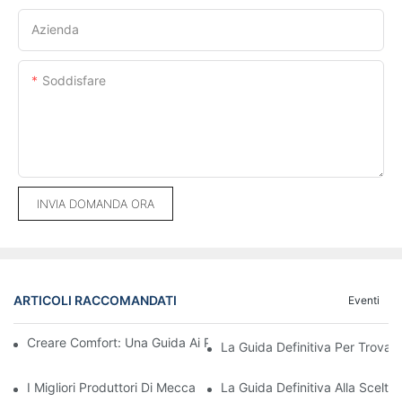
Azienda
Soddisfare
INVIA DOMANDA ORA
ARTICOLI RACCOMANDATI
Eventi
Creare Comfort: Una Guida Ai Produttori Di Divani Personalizzati
La Guida Definitiva Per Trovare
I Migliori Produttori Di Meccanismi Per Divani Letto: Qualità E C
La Guida Definitiva Alla Scelta D