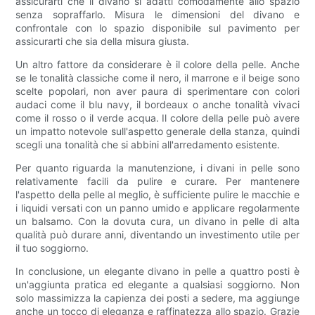
assicurarti che il divano si adatti comodamente allo spazio
senza sopraffarlo. Misura le dimensioni del divano e
confrontale con lo spazio disponibile sul pavimento per
assicurarti che sia della misura giusta.
Un altro fattore da considerare è il colore della pelle. Anche
se le tonalità classiche come il nero, il marrone e il beige sono
scelte popolari, non aver paura di sperimentare con colori
audaci come il blu navy, il bordeaux o anche tonalità vivaci
come il rosso o il verde acqua. Il colore della pelle può avere
un impatto notevole sull'aspetto generale della stanza, quindi
scegli una tonalità che si abbini all'arredamento esistente.
Per quanto riguarda la manutenzione, i divani in pelle sono
relativamente facili da pulire e curare. Per mantenere
l'aspetto della pelle al meglio, è sufficiente pulire le macchie e
i liquidi versati con un panno umido e applicare regolarmente
un balsamo. Con la dovuta cura, un divano in pelle di alta
qualità può durare anni, diventando un investimento utile per
il tuo soggiorno.
In conclusione, un elegante divano in pelle a quattro posti è
un'aggiunta pratica ed elegante a qualsiasi soggiorno. Non
solo massimizza la capienza dei posti a sedere, ma aggiunge
anche un tocco di eleganza e raffinatezza allo spazio. Grazie