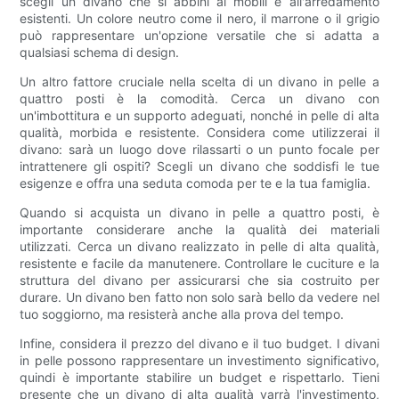
scegli un divano che si abbini ai mobili e all'arredamento
esistenti. Un colore neutro come il nero, il marrone o il grigio
può rappresentare un'opzione versatile che si adatta a
qualsiasi schema di design.
Un altro fattore cruciale nella scelta di un divano in pelle a
quattro posti è la comodità. Cerca un divano con
un'imbottitura e un supporto adeguati, nonché in pelle di alta
qualità, morbida e resistente. Considera come utilizzerai il
divano: sarà un luogo dove rilassarti o un punto focale per
intrattenere gli ospiti? Scegli un divano che soddisfi le tue
esigenze e offra una seduta comoda per te e la tua famiglia.
Quando si acquista un divano in pelle a quattro posti, è
importante considerare anche la qualità dei materiali
utilizzati. Cerca un divano realizzato in pelle di alta qualità,
resistente e facile da manutenere. Controllare le cuciture e la
struttura del divano per assicurarsi che sia costruito per
durare. Un divano ben fatto non solo sarà bello da vedere nel
tuo soggiorno, ma resisterà anche alla prova del tempo.
Infine, considera il prezzo del divano e il tuo budget. I divani
in pelle possono rappresentare un investimento significativo,
quindi è importante stabilire un budget e rispettarlo. Tieni
presente che un divano di alta qualità varrà l'investimento,