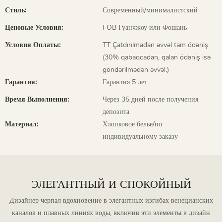
Стиль:
Современный/минималистский
Ценовые Условия:
FOB Гуанчжоу или Фошань
Условия Оплаты:
TT Çatdırılmadan əvvəl tam ödəniş
(30% qabaqcadan, qalan ödəniş isə
göndərilmədən əvvəl.)
Гарантия:
Гарантия 5 лет
Время Выполнения:
Через 35 дней после получения
депозита
Материал:
Хлопковое белье/по
индивидуальному заказу
ЭЛЕГАНТНЫЙ И СПОКОЙНЫЙ
Дизайнер черпал вдохновение в элегантных изгибах венецианских
каналов и плавных линиях воды, включив эти элементы в дизайн