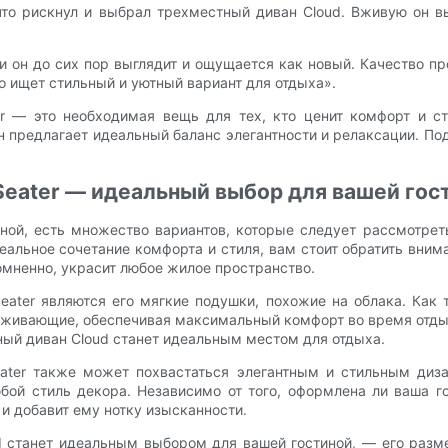
 что рискнул и выбрал трехместный диван Cloud. Вживую он 
и он до сих пор выглядит и ощущается как новый. Качество пр
то ищет стильный и уютный вариант для отдыха».
er — это необходимая вещь для тех, кто ценит комфорт и с
н предлагает идеальный баланс элегантности и релаксации. П
 Seater — идеальный выбор для вашей гос
иной, есть множество вариантов, которые следует рассмотре
льное сочетание комфорта и стиля, вам стоит обратить вним
омненно, украсит любое жилое пространство.
eater являются его мягкие подушки, похожие на облака. Как т
рживающие, обеспечивая максимальный комфорт во время отдыха
тный диван Cloud станет идеальным местом для отдыха.
ater также может похвастаться элегантным и стильным диз
бой стиль декора. Независимо от того, оформлена ли ваша г
 и добавит ему нотку изысканности.
d станет идеальным выбором для вашей гостиной, — его разм