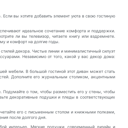
 Если вы хотите добавить элемент уюта в свою гостиную
еспечивают идеальное сочетание комфорта и поддержки.
отрите ли вы телевизор, читаете книгу или вздремнете.
му и комфорт на долгие годы.
р стилей декора. Чистые линии и минималистичный силуэт
суарами. Независимо от того, какой у вас декор дома:
ей мебели. В большой гостиной этот диван может стать
остей. Дополните его журнальным столиком, акцентными
. Подумайте о том, чтобы разместить его у стены, чтобы
бавьте декоративные подушки и пледы в соответствующих
Сочетайте его с письменным столом и книжными полками,
ения после долгого дня.
бой интерьер. Мягкие подушки, современный дизайн и