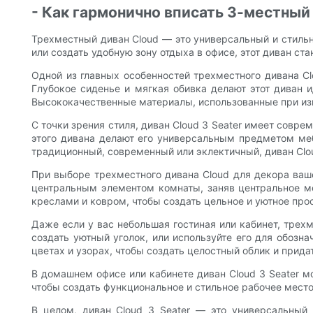
- Как гармонично вписать 3-местный
Трехместный диван Cloud — это универсальный и стильн
или создать удобную зону отдыха в офисе, этот диван с
Одной из главных особенностей трехместного дивана C
Глубокое сиденье и мягкая обивка делают этот диван и
Высококачественные материалы, использованные при изго
С точки зрения стиля, диван Cloud 3 Seater имеет совр
этого дивана делают его универсальным предметом меб
традиционный, современный или эклектичный, диван Cloud
При выборе трехместного дивана Cloud для декора ваш
центральным элементом комнаты, заняв центральное ме
креслами и ковром, чтобы создать цельное и уютное про
Даже если у вас небольшая гостиная или кабинет, трехм
создать уютный уголок, или используйте его для обозн
цветах и узорах, чтобы создать целостный облик и прида
В домашнем офисе или кабинете диван Cloud 3 Seater м
чтобы создать функциональное и стильное рабочее место,
В целом, диван Cloud 3 Seater — это универсальный