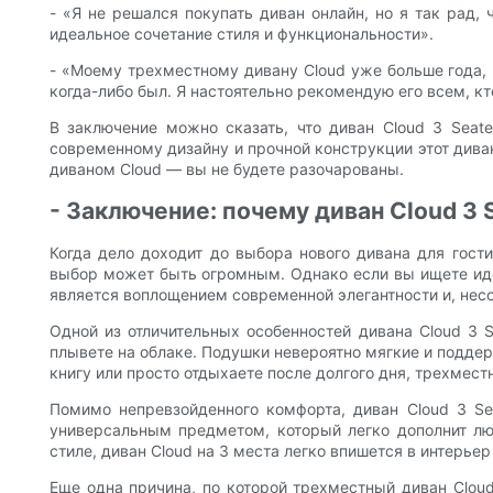
- «Я не решался покупать диван онлайн, но я так рад,
идеальное сочетание стиля и функциональности».
- «Моему трехместному дивану Cloud уже больше года, 
когда-либо был. Я настоятельно рекомендую его всем, к
В заключение можно сказать, что диван Cloud 3 Seat
современному дизайну и прочной конструкции этот дива
диваном Cloud — вы не будете разочарованы.
- Заключение: почему диван Cloud 3
Когда дело доходит до выбора нового дивана для гост
выбор может быть огромным. Однако если вы ищете идеа
является воплощением современной элегантности и, нес
Одной из отличительных особенностей дивана Cloud 3 S
плывете на облаке. Подушки невероятно мягкие и подде
книгу или просто отдыхаете после долгого дня, трехмес
Помимо непревзойденного комфорта, диван Cloud 3 Se
универсальным предметом, который легко дополнит лю
стиле, диван Cloud на 3 места легко впишется в интерьер
Еще одна причина, по которой трехместный диван Clou