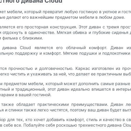
тного дивана Cloud
т мебели, который превратит любую гостиную в уютное и госте
орые делают его важнейшим предметом мебели в любом доме.
является его просторная конструкция. Этот диван с тремя п
и отдохнуть в одиночестве. Мягкая обивка и глубокие сиденья
м фильма с близкими.
дивана Cloud является его облачный комфорт. Диван из
льную поддержку и комфорт. Мягкие подушки и подлокотники
тся прочностью и долговечностью. Каркас изготовлен из пр
егко чистить и ухаживать за ней, что делает ее практичным вы
 предметом мебели, который может дополнить самые разные с
тный и традиционный, этот диван идеально впишется в интерь
уарами в вашей гостиной.
 также обладает практическими преимуществами. Диван лег
я и спинки также легко чистятся, поэтому ваш диван будет вы
бор для тех, кто хочет добавить комфорт, стиль и качество в 
в себе все. Побалуйте себя роскошью трехместного дивана Clou