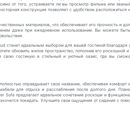
симо от того, устраиваете ли вы просмотр фильма или званы
просторная конструкция позволяет с удобством расположиться 
качественных материалов, что обеспечивает его прочность и д
менем даже при ежедневном использовании. Вы можете быть 
овольствия.
oud станет идеальным выбором для вашей гостиной благодаря
отите обновить жилое пространство, пополнив его роскошной и
те свою гостиную в стильный и уютный оазис, где вы смож
er полностью оправдывает свое название, обеспечивая комфорт
мебели для отдыха и расслабления после долгого дня. План
er Sofa предлагает идеальное сочетание роскоши и функциона
захочется покидать. Улучшите свои ощущения от сидения с по