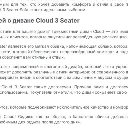
ым для тех, кто хочет добавить комфорта и стиля в свое п
d 3 Seater Sofa станет идеальным выбором.
й о диване Cloud 3 Seater
стиль для вашего дома? Трёхместный диван Cloud — это име
ьных клиентов, которые ощутили непревзойденную релаксацию 
ater является его мягкая обивка, напоминающая облако, кото
ности, который обеспечивает непревзойденный комфорт и подд
н обеспечит вам стильный отдых.
 его современный и элегантный дизайн, который легко украс
ожет дополнить различные стили интерьера: от современного д
лизировать диван в соответствии с вашим личным вкусом и сущ
 Cloud 3 Seater также долговечен. Прочная рама и долгове
ользовании. Покупатели отметили, что диван сохраняет свою 
ентов, которые подчеркивают исключительное качество и комфорт
на Cloud! Сидишь как на облаке, а бархатная обивка добавл
любимым для отдыха после долгого дня».