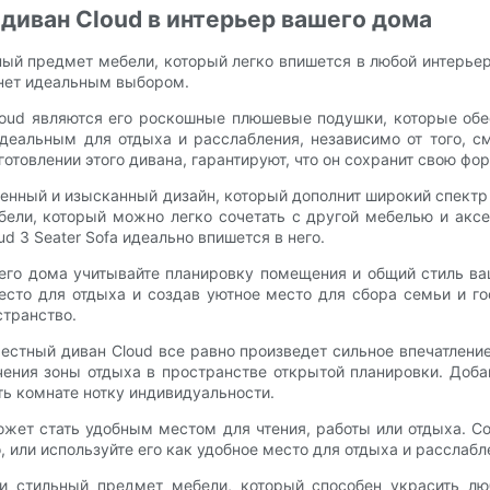
 диван Cloud в интерьер вашего дома
ый предмет мебели, который легко впишется в любой интерьер.
танет идеальным выбором.
loud являются его роскошные плюшевые подушки, которые об
деальным для отдыха и расслабления, независимо от того, см
товлении этого дивана, гарантируют, что он сохранит свою фор
еменный и изысканный дизайн, который дополнит широкий спект
ели, который можно легко сочетать с другой мебелью и аксес
 3 Seater Sofa идеально впишется в него.
его дома учитывайте планировку помещения и общий стиль ваш
сто для отдыха и создав уютное место для сбора семьи и г
странство.
естный диван Cloud все равно произведет сильное впечатление
ачения зоны отдыха в пространстве открытой планировки. До
ть комнате нотку индивидуальности.
ожет стать удобным местом для чтения, работы или отдыха. 
 или используйте его как удобное место для отдыха и расслабл
 и стильный предмет мебели, который способен украсить лю