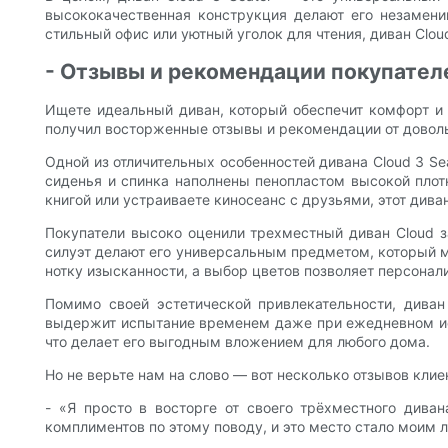
высококачественная конструкция делают его незаменим
стильный офис или уютный уголок для чтения, диван Clou
- Отзывы и рекомендации покупателе
Ищете идеальный диван, который обеспечит комфорт и 
получил восторженные отзывы и рекомендации от довол
Одной из отличительных особенностей дивана Cloud 3 Se
сиденья и спинка наполнены пенопластом высокой плот
книгой или устраиваете киносеанс с друзьями, этот дива
Покупатели высоко оценили трехместный диван Cloud за
силуэт делают его универсальным предметом, который м
нотку изысканности, а выбор цветов позволяет персона
Помимо своей эстетической привлекательности, диван
выдержит испытание временем даже при ежедневном исп
что делает его выгодным вложением для любого дома.
Но не верьте нам на слово — вот несколько отзывов кли
- «Я просто в восторге от своего трёхместного дива
комплиментов по этому поводу, и это место стало моим 