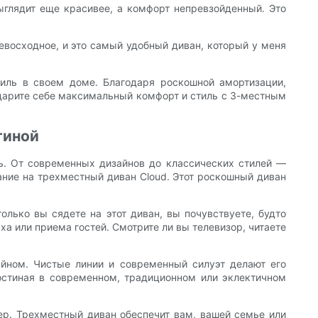
выглядит еще красивее, а комфорт непревзойденный. Это
евосходное, и это самый удобный диван, который у меня
тиль в своем доме. Благодаря роскошной амортизации,
одарите себе максимальный комфорт и стиль с 3-местным
тиной
ть. От современных дизайнов до классических стилей —
ание на трехместный диван Cloud. Этот роскошный диван
олько вы сядете на этот диван, вы почувствуете, будто
 или приема гостей. Смотрите ли вы телевизор, читаете
айном. Чистые линии и современный силуэт делают его
остиная в современном, традиционном или эклектичном
ер. Трехместный диван обеспечит вам, вашей семье или