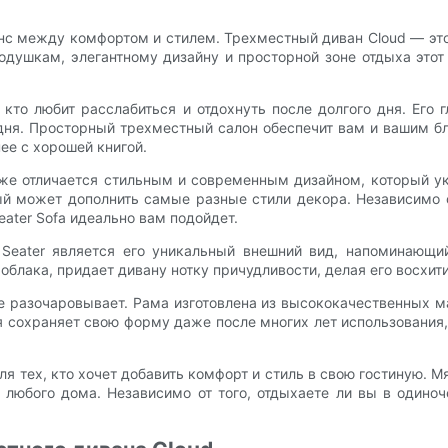
нс между комфортом и стилем. Трехместный диван Cloud — это
подушкам, элегантному дизайну и просторной зоне отдыха эт
кто любит расслабиться и отдохнуть после долгого дня. Его
 дня. Просторный трехместный салон обеспечит вам и вашим б
ее с хорошей книгой.
же отличается стильным и современным дизайном, который у
й может дополнить самые разные стили декора. Независимо о
eater Sofa идеально вам подойдет.
 Seater является его уникальный внешний вид, напоминающ
блака, придает дивану нотку причудливости, делая его восхит
 не разочаровывает. Рама изготовлена из высококачественных
 сохраняет свою форму даже после многих лет использования,
ля тех, кто хочет добавить комфорт и стиль в свою гостиную. 
юбого дома. Независимо от того, отдыхаете ли вы в одиноч