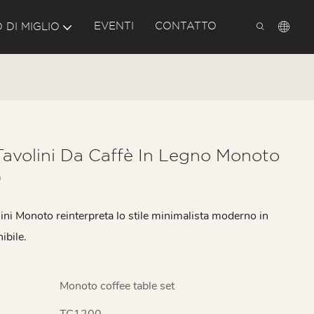
EVENTI
CONTATTO
 DI MIGLIO
Tavolini Da Caffè In Legno Monoto
0
volini Monoto reinterpreta lo stile minimalista moderno in
ibile.
Monoto coffee table set
TC1200