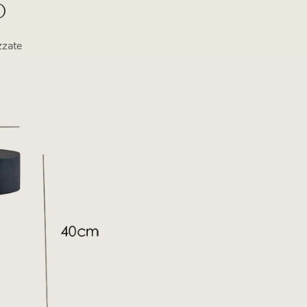
O
zzate