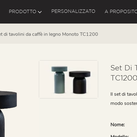
PERSONALIZZATO
PRODOTTO
A PROPOSITO
t di tavolini da caffè in legno Monoto TC1200
Set Di 
TC120
Il set di ta
modo sosten
Nome:
Modello: