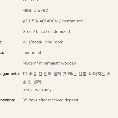
MIGLIO 5792
φ30*50/ 40*40CM / customized
Green/ black/ customized
e:
Villa/hotel/living room
co:
Indoor set
Modern/ minimalist/ wooden
Pagamento:
TT 배송 전 전액 결제 (30%는 선불, 나머지는 배
송 전 결제)
5 year warranty
onsegna:
35 days after received deposit