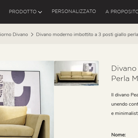
PERSONALIZZATO
PRODOTTO
A PROPOSITO
iorno Divano
Divano moderno imbottito a 3 posti giallo per
Divano 
Perla 
Il divano Pea
unendo cont
e minimalist
Nome: