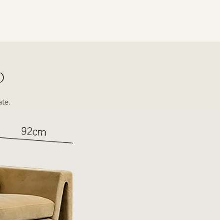
O
te.