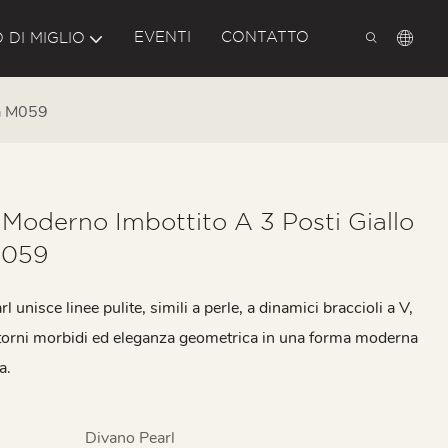
EVENTI
CONTATTO
 DI MIGLIO
la M059
Moderno Imbottito A 3 Posti Giallo
M059
rl unisce linee pulite, simili a perle, a dinamici braccioli a V,
orni morbidi ed eleganza geometrica in una forma moderna
a.
Divano Pearl