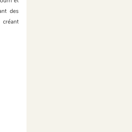
ourri et
ant des
 créant