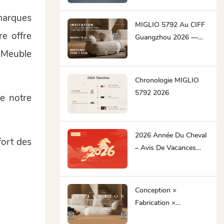
CIFF
marques
MIGLIO 5792 Au CIFF
re offre
Guangzhou 2026 —
Des Créations
 Meuble
Contemporaines
Originales Pour Le
Chronologie MIGLIO
Marché Mondial
5792 2026
de notre
2026 Année Du Cheval
fort des
– Avis De Vacances
Pour La Fête Du
Printemps
Conception ×
Fabrication ×
Excellence De La