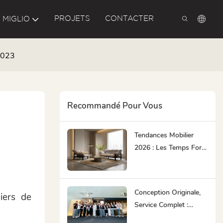
PROJETS
CONTACTER
 MIGLIO
2023
Recommandé Pour Vous
Tendances Mobilier
2026 : Les Temps Forts
De La Semaine Du
Design De Milan
Conception Originale,
liers de
Service Complet :
MIGLIO 5792 Chez