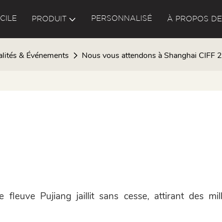
CILE
PERSONNALISÉ
PRODUIT
À PROPOS DE
alités & Événements
Nous vous attendons à Shanghai CIFF 
 fleuve Pujiang jaillit sans cesse, attirant des mil