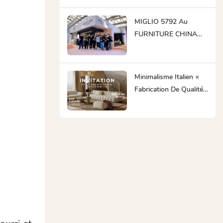
Livraison | MIGLIO
5792 Fait Ses Débuts
MIGLIO 5792 Au
Remarqués Au Salon
FURNITURE CHINA
DEFU EXPO Dubaï &
2025 : L'ingéniosité
Riyad 2025
Artisanale Rencontre
L'innovation Mondiale
Minimalisme Italien ×
Fabrication De Qualité |
MIGLIO 5792 Vous
Attend Chez
FURNITURE CHINA
Pour Créer Des
Opportunités
Commerciales !