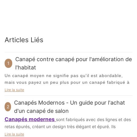
Articles Liés
Canapé contre canapé pour l'amélioration de
1
l'habitat
Un canapé moyen ne signifie pas qu'il est abordable,
mais vous payez un peu plus pour un canapé fabriqué à
partir de matériaux de haute qualité, doté de
Lire la suite
revêtements à faible émissivité et qui a également fière
Canapés Modernos - Un guide pour l'achat
allure. C'est pourquoi il n'est pas si mal de dépenser un
2
peu plus sur un
canapé de luxe
, par exemple un
d'un canapé de salon
meuble d'intérieur, vous obtiendrez ainsi un meuble
Canapés modernes
sont fabriqués avec des lignes et des
magnifique, à la fois confortable et durable. Le canapé
retas épurés, créant un design très élégant et épuré. Ils
est ce sur quoi vous allez passer la plupart de votre
peuvent être de n’importe quelle taille, forme et couleur et sont
Lire la suite
temps, le confort doit donc être la priorité lorsque vous