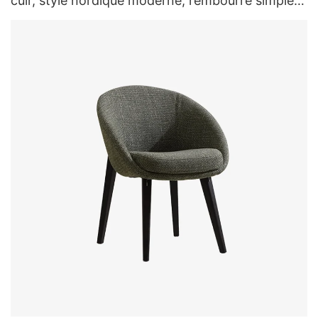
cuir, style nordique moderne, rembourré simple,
pour salon