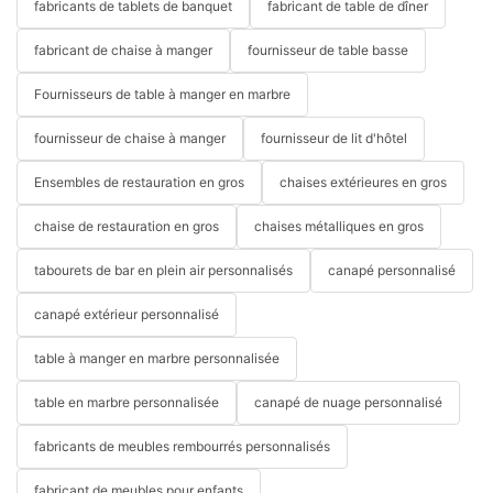
fabricants de tablets de banquet
fabricant de table de dîner
pour durer des générations. Heureusement,
bon nombre des meilleurs ensembles de
fabricant de chaise à manger
fournisseur de table basse
canapés sont proposés dans une gamme
Fournisseurs de table à manger en marbre
accessible à une clientèle exigeante.
fournisseur de chaise à manger
fournisseur de lit d'hôtel
Ensembles de restauration en gros
chaises extérieures en gros
Ces ensembles sont conçus pour s'intégrer à
presque tous les intérieurs et peuvent être
chaise de restauration en gros
chaises métalliques en gros
adaptés en fonction de l'espace et du décor
tabourets de bar en plein air personnalisés
canapé personnalisé
de la pièce. Certaines pièces ont une
canapé extérieur personnalisé
conception modulaire qui permet de
reconfigurer les dossiers pour différentes
table à manger en marbre personnalisée
Le canapé d'extérieur en forme de
positions. Les housses en tissu sont
table en marbre personnalisée
canapé de nuage personnalisé
L
également disponibles dans une variété de
fabricants de meubles rembourrés personnalisés
Canapé d'extérieur en forme de L
textures et de couleurs. Outre le cuir,
Le
est
fabricant de meubles pour enfants