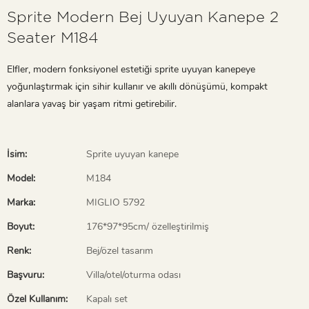
Sprite Modern Bej Uyuyan Kanepe 2
Seater M184
Elfler, modern fonksiyonel estetiği sprite uyuyan kanepeye
yoğunlaştırmak için sihir kullanır ve akıllı dönüşümü, kompakt
alanlara yavaş bir yaşam ritmi getirebilir.
İsim:
Sprite uyuyan kanepe
Model:
M184
Marka:
MIGLIO 5792
Boyut:
176*97*95cm/ özelleştirilmiş
Renk:
Bej/özel tasarım
Başvuru:
Villa/otel/oturma odası
Özel Kullanım:
Kapalı set