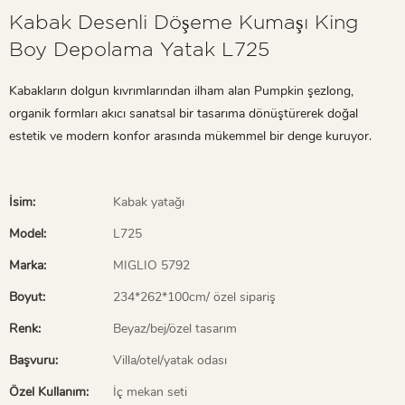
Kabak Desenli Döşeme Kumaşı King
Boy Depolama Yatak L725
Kabakların dolgun kıvrımlarından ilham alan Pumpkin şezlong,
organik formları akıcı sanatsal bir tasarıma dönüştürerek doğal
estetik ve modern konfor arasında mükemmel bir denge kuruyor.
İsim:
Kabak yatağı
Model:
L725
Marka:
MIGLIO 5792
Boyut:
234*262*100cm/ özel sipariş
Renk:
Beyaz/bej/özel tasarım
Başvuru:
Villa/otel/yatak odası
Özel Kullanım:
İç mekan seti