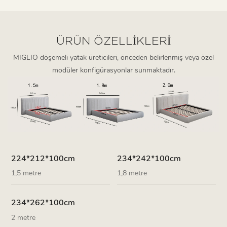
ÜRÜN ÖZELLIKLERI
MIGLIO döşemeli yatak üreticileri, önceden belirlenmiş veya özel
modüler konfigürasyonlar sunmaktadır.
224*212*100cm
234*242*100cm
1,5 metre
1,8 metre
234*262*100cm
2 metre