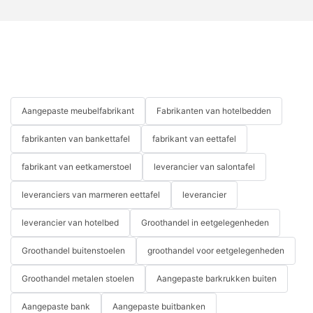
en een aanvulling vormt op de esthetiek van uw huis.
vernieuwen bent of helemaal opnieuw begint, de juiste set hoge
tafelstoelen kan uw eetervaring verbeteren.
hoge tafel stoelen set van 4
zwarte keukentafel stoelen set 4
eetkamertafel stoelen set van 4
Aangepaste meubelfabrikant
Fabrikanten van hotelbedden
fabrikanten van bankettafel
fabrikant van eettafel
fabrikant van eetkamerstoel
leverancier van salontafel
leveranciers van marmeren eettafel
leverancier
Groothandel lederen meubelen
leverancier van hotelbed
Groothandel in eetgelegenheden
Leren sectionele bank
Groothandel buitenstoelen
groothandel voor eetgelegenheden
Leren meubelen stralen luxe en verfijning uit, waardoor het een
populaire keuze is voor veel huiseigenaren. Vooral een leren
Groothandel metalen stoelen
Aangepaste barkrukken buiten
zitbank kan een vleugje elegantie aan uw woonkamer
toevoegen en tegelijkertijd voldoende zitplaatsen bieden voor
Aangepaste bank
Aangepaste buitbanken