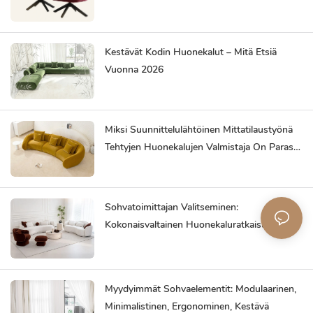
Kestävät Kodin Huonekalut – Mitä Etsiä
Vuonna 2026
Miksi Suunnittelulähtöinen Mittatilaustyönä
Tehtyjen Huonekalujen Valmistaja On Paras
Kumppanisi
Sohvatoimittajan Valitseminen:
Kokonaisvaltainen Huonekaluratkaisu
Säästää Vaivaa
Myydyimmät Sohvaelementit: Modulaarinen,
Minimalistinen, Ergonominen, Kestävä