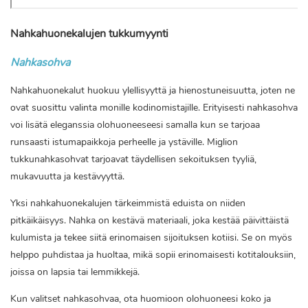
Nahkahuonekalujen tukkumyynti
Nahkasohva
Nahkahuonekalut huokuu ylellisyyttä ja hienostuneisuutta, joten ne
ovat suosittu valinta monille kodinomistajille. Erityisesti nahkasohva
voi lisätä eleganssia olohuoneeseesi samalla kun se tarjoaa
runsaasti istumapaikkoja perheelle ja ystäville. Miglion
tukkunahkasohvat tarjoavat täydellisen sekoituksen tyyliä,
mukavuutta ja kestävyyttä.
Yksi nahkahuonekalujen tärkeimmistä eduista on niiden
pitkäikäisyys. Nahka on kestävä materiaali, joka kestää päivittäistä
kulumista ja tekee siitä erinomaisen sijoituksen kotiisi. Se on myös
helppo puhdistaa ja huoltaa, mikä sopii erinomaisesti kotitalouksiin,
joissa on lapsia tai lemmikkejä.
Kun valitset nahkasohvaa, ota huomioon olohuoneesi koko ja