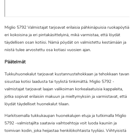
Miglio 5792 Valmistajat tarjoavat erilaisia ​​pähkinäpuisia ruokapöytiä
eri kokoisina ja eri pintakäsittelyinä, mikä varmistaa, että löydät
täydellisen osan kotiisi. Nämä pöydät on valmistettu kestämään ja
niistä tulee arvostettu osa kotiasi vuosien ajan.
Päätelmät
Tukkuhuonekalut tarjoavat kustannustehokkaan ja tehokkaan tavan
sisustaa kotisi laadusta tai tyylistä tinkimättä. Miglio 5792 -
valmistajat tarjoavat laajan valikoiman korkealaatuisia kappaleita,
jotka sopivat erilaisiin makuun ja mieltymyksiin ja varmistavat, että
löydät täydelliset huonekalut tilaan.
Harkitsemalla tukkukaupan huonekalujen etuja ja tutkimalla Miglio
5792 -valmistajilta saatavia vaihtoehtoja voit luoda kauniin ja
toimivan kodin, joka heijastaa henkilökohtaista tyyliäsi. Viihtyisistä