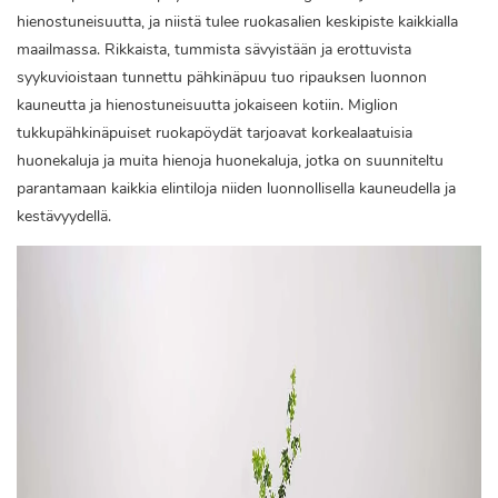
hienostuneisuutta, ja niistä tulee ruokasalien keskipiste kaikkialla
maailmassa. Rikkaista, tummista sävyistään ja erottuvista
syykuvioistaan ​​tunnettu pähkinäpuu tuo ripauksen luonnon
kauneutta ja hienostuneisuutta jokaiseen kotiin. Miglion
tukkupähkinäpuiset ruokapöydät tarjoavat korkealaatuisia
huonekaluja ja muita hienoja huonekaluja, jotka on suunniteltu
parantamaan kaikkia elintiloja niiden luonnollisella kauneudella ja
kestävyydellä.