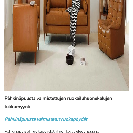
Pähkinäpuusta valmistettujen ruokailuhuonekalujen
tukkumyynti
Pähkinäpuusta valmistetut ruokapöydät
Pähkinäpuiset ruokapöydät ilmentävät eleganssia ja