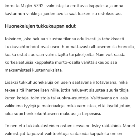
korosta Miglio 5792 -valmistajilta erottuvia kappaleita ja anna
käytännön vinkkejä, joiden avulla saat kaiken irti ostoksistasi.
Huonekalujen tukkukaupan edut
Jokainen, joka haluaa sisustaa tilansa edullisesti ja tehokkaasti.
Tukkuvaihtoehdot ovat usein huomattavasti alhaisemmilla hinnoilla,
koska ostat suoraan valmistajilta tai jakelijoilta. Näin voit saada
korkealaatuisia kappaleita murto-osalla vähittäiskaupoissa
maksamistasi kustannuksista.
Lisäksi tukkuhuonekaluja on usein saatavana irtotavarana, mikä
tekee siitä ihanteellisen niille, jotka haluavat sisustaa suuria tiloja,
kuten koteja, toimistoja tai vuokra-asuntoja. Valittavana on laaja
valikoima tyylejä ja materiaaleja, mikä varmistaa, että löydät jotain,
joka sopii henkilökohtaiseen makuusi ja tarpeisiisi.
Toinen etu tukkukalusteiden ostamisessa on kyky räätälöidä. Monet
valmistajat tarjoavat vaihtoehtoja räätälöidä kappaleita omien