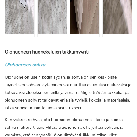
Olohuoneen huonekalujen tukkumyynti
Olohuoneen sohva
Olohuone on usein kodin sydän, ja sohva on sen keskipiste.
Täydellisen sohvan löytäminen voi muuttaa asuintilasi mukavaksi ja
kutsuvaksi alueeksi perheelle ja vieraille. Miglio 5792:n tukkukaupan
olohuoneen sohvat tarjoavat erilaisia ​​tyylejä, kokoja ja materiaaleja,
jotka sopivat mihin tahansa sisustukseen.
Kun valitset sohvaa, ota huomioon olohuoneesi koko ja kuinka
sohva mahtuu tilaan. Mittaa alue, johon aiot sijoittaa sohvan, ja
varmista, että sen ympärillä on riittävästi liikkumistilaa. Mieti