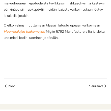
makuuhuoneen lepotuoleista tyylikkäisiin nahkasohviin ja kestäviin
pähkinäpuisiin ruokapöytiin heidän laajasta valikoimastaan ​​löytyy
jokaiselle jotakin.
Oletko valmis muuttamaan tilaasi? Tutustu upeaan valikoimaan
Huonekalujen tukkumyynti
Miglio 5792 Manufacturersilta ja aloita
unelmiesi kodin luominen jo tänään.
huonekalujen tukkumyynti
olohuoneen huonekalujen tukkumyynti
olohuoneen sohva
Prev
Seuraava