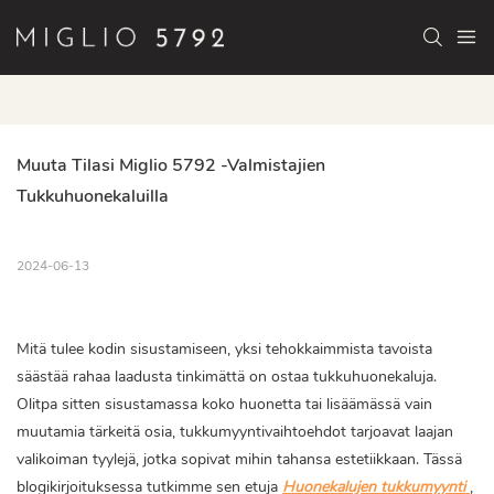
Muuta Tilasi Miglio 5792 -valmistajien 
Tukkuhuonekaluilla
2024-06-13
Mitä tulee kodin sisustamiseen, yksi tehokkaimmista tavoista
säästää rahaa laadusta tinkimättä on ostaa tukkuhuonekaluja.
Olitpa sitten sisustamassa koko huonetta tai lisäämässä vain
muutamia tärkeitä osia, tukkumyyntivaihtoehdot tarjoavat laajan
valikoiman tyylejä, jotka sopivat mihin tahansa estetiikkaan. Tässä
blogikirjoituksessa tutkimme sen etuja
Huonekalujen tukkumyynti
,