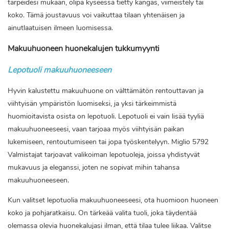
tarpeidesi mukaan, olipa kyseessä tietty kangas, viimeistely tai
koko. Tämä joustavuus voi vaikuttaa tilaan yhtenäisen ja
ainutlaatuisen ilmeen luomisessa.
Makuuhuoneen huonekalujen tukkumyynti
Lepotuoli makuuhuoneeseen
Hyvin kalustettu makuuhuone on välttämätön rentouttavan ja
viihtyisän ympäristön luomiseksi, ja yksi tärkeimmistä
huomioitavista osista on lepotuoli. Lepotuoli ei vain lisää tyyliä
makuuhuoneeseesi, vaan tarjoaa myös viihtyisän paikan
lukemiseen, rentoutumiseen tai jopa työskentelyyn. Miglio 5792
Valmistajat tarjoavat valikoiman lepotuoleja, joissa yhdistyvät
mukavuus ja eleganssi, joten ne sopivat mihin tahansa
makuuhuoneeseen.
Kun valitset lepotuolia makuuhuoneeseesi, ota huomioon huoneen
koko ja pohjaratkaisu. On tärkeää valita tuoli, joka täydentää
olemassa olevia huonekalujasi ilman, että tilaa tulee liikaa. Valitse