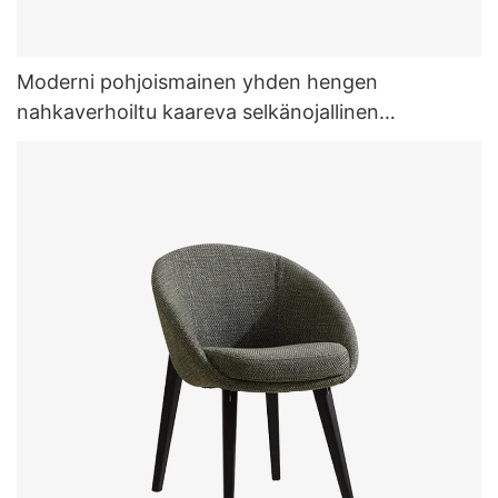
Moderni pohjoismainen yhden hengen
nahkaverhoiltu kaareva selkänojallinen
ruokapöydän nojatuoli olohuoneeseen