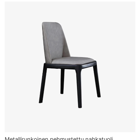
Metallirunkoinen pehmustettu nahkatuoli