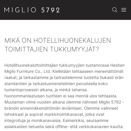
MIKÄ ON HOTELLIHUONEKALUJEN
TOIMITTAJIEN TUKKUMYYJÄT?
Hotellihuonekaluttoimittajien tukkumyyjien tuotannossa Heshan
Miglio Furniture Co., Ltd. Kielletään tehtaaseen menemättömät
raakat, ja tarkastamme ja tarkastelemme tuotetta tiukasti erän
standardien ja tarkastusmenetelmien perusteella koko
tuotantoprosessin aikana, ja minkä tahansa
huonommanlaatuisen tuotteen ei saa mennä ulos tehtaasta.
Muutaman viime vuoden aikana olemme nähneet Miglio 5792 -
brändin ennennäkemättömän leviämisen. Olemme valinneet
tehokkaat ja sopivat markkinointikanavat, jotka ovat
integroituja ja monikanavaisia. Esimerkiksi, seuraamme
asiakkaiden tietueita sekä offline- että verkkokanavien kautta: