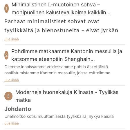
Minimalistinen L-muotoinen sohva –
1
monipuolinen kalustevalikoima kaikkiin
huonekokoihin
Parhaat minimalistiset sohvat ovat
tyylikkäitä ja hienostuneita – eivät jyrkän
moderneja tai spartalaisia, vaan
Lue lisää
tasapainoisia klassisine linjoineen, jotka
Pohdimme matkaamme Kantonin messuilla ja
2
sopivat luonnollisesti mihin tahansa
katsomme eteenpäin Shanghain
muotoilun estetiikkaan. Näissä malleissa on
huonekalunäyttelyyn
Olemme innoissamme voidessamme pohtia äskettäistä
osallistumistamme Kantonin messuille, joissa esittelimme
etusijalla harkittu ammattitaito ja
uusimman kokoelmamme hienoja huonekalumalleja. Se oli
Lue lisää
hienostuneet materiaalit, jotka kestävät
merkittävä kokemus yhteydenpidosta asiakkaiden,
kumppaneiden ja alan ammattilaisten kanssa ympäri maailmaa.
Moderneja huonekaluja Kiinasta - Tyylikäs
kulumistamme sen sijaan, että luottaisivat
3
matka
näyttäviin visuaaleihin vaikutuksen
Koko messujen ajan osastomme herätti huomiota innovatiivisella
Johdanto
suunnittelullaan, erinomaisella ammattitaitollaan ja
tekemiseksi.
sitoutumisellaan laatuun. Olemme äärettömän kiitollisia
Unelmoitko kotisi muuttamisesta tyylikkäillä, nykyaikaisilla
Minimalismin perusperiaatteisiin kuuluu
mahdollisuudesta esitellä tuotteitamme monipuoliselle yleisölle
huonekaluilla? Kiinalaiset modernit huonekalut tarjoavat
Lue lisää
ja saada arvokasta palautetta, joka ohjaa meitä jatkuvassa
yhdistelmän innovatiivista muotoilua, toimivuutta ja
muotojen ja värien pelkistäminen