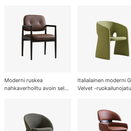
Moderni ruskea
Italialainen moderni 
nahkaverhoiltu avoin selkä
Velvet -ruokailunojatu
Accent Chair ruokapöydän
nojatuolit