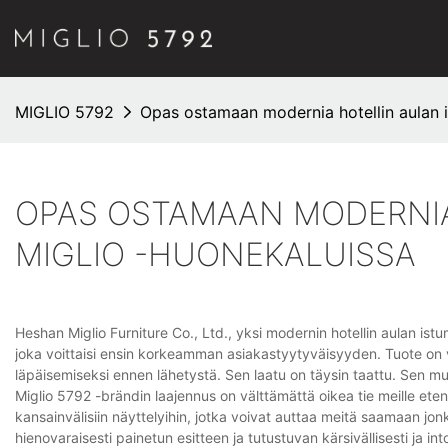
MIGLIO 5792
Opas ostamaan modernia hotellin aulan i
OPAS OSTAMAAN MODERNIA
MIGLIO -HUONEKALUISSA
Heshan Miglio Furniture Co., Ltd., yksi modernin hotellin aulan is
joka voittaisi ensin korkeamman asiakastyytyväisyyden. Tuote on v
läpäisemiseksi ennen lähetystä. Sen laatu on täysin taattu. Sen muot
Miglio 5792 -brändin laajennus on välttämättä oikea tie meille ete
kansainvälisiin näyttelyihin, jotka voivat auttaa meitä saamaan jo
hienovaraisesti painetun esitteen ja tutustuvan kärsivällisesti ja 