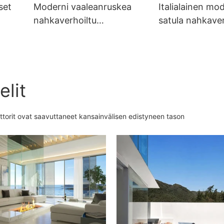
set
Moderni vaaleanruskea
Italialainen mo
nahkaverhoiltu
satula nahkaver
tomat
ruokapöydän nojatuoli
ruokapöydän no
elit
attorit ovat saavuttaneet kansainvälisen edistyneen tason