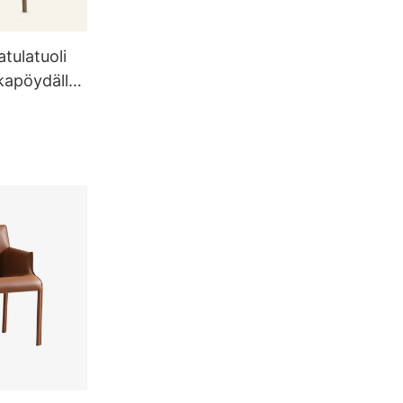
tulatuoli
kapöydällä