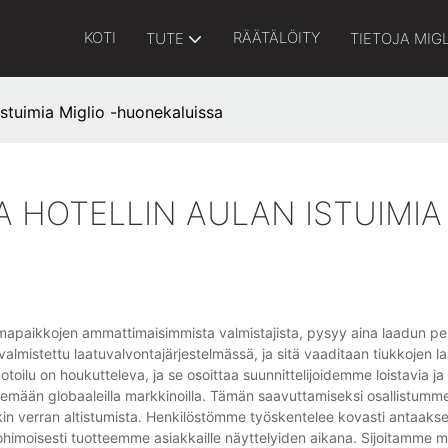
KOTI
RÄÄTÄLÖITY
TUTE
TIETOJA MIG
stuimia Miglio -huonekaluissa
 HOTELLIN AULAN ISTUIMIA
tumapaikkojen ammattimaisimmista valmistajista, pysyy aina laadun pe
almistettu laatuvalvontajärjestelmässä, ja sitä vaaditaan tiukkojen 
oilu on houkutteleva, ja se osoittaa suunnittelijoidemme loistavia ja 
nemään globaaleilla markkinoilla. Tämän saavuttamiseksi osallistumme 
nkin verran altistumista. Henkilöstömme työskentelee kovasti antaaks
intohimoisesti tuotteemme asiakkaille näyttelyiden aikana. Sijoitamme 