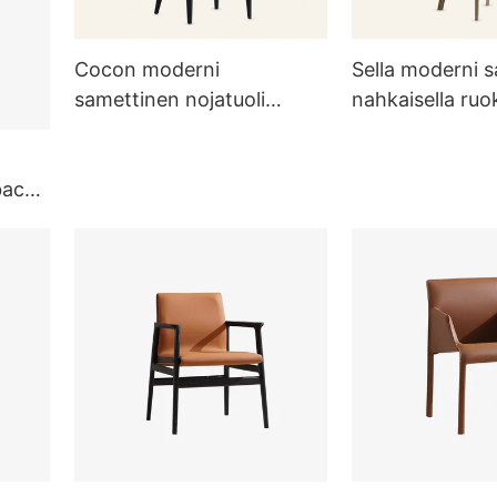
Cocon moderni
Sella moderni sa
samettinen nojatuoli
nahkaisella ruo
ruokailuun MY53
MY41
back