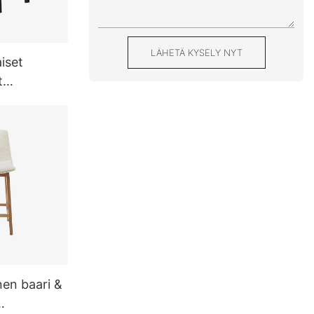
LÄHETÄ KYSELY NYT
iset
t
nen baari &