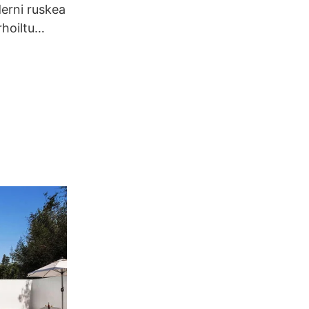
derni ruskea
hoiltu
jatuoli