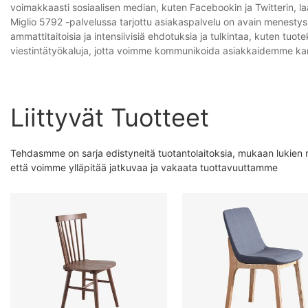
voimakkaasti sosiaalisen median, kuten Facebookin ja Twitterin, 
Miglio 5792 -palvelussa tarjottu asiakaspalvelu on avain menestys y
ammattitaitoisia ja intensiivisiä ehdotuksia ja tulkintaa, kuten tuot
viestintätyökaluja, jotta voimme kommunikoida asiakkaidemme k
Liittyvät Tuotteet
Tehdasmme on sarja edistyneitä tuotantolaitoksia, mukaan lukien 
että voimme ylläpitää jatkuvaa ja vakaata tuottavuuttamme