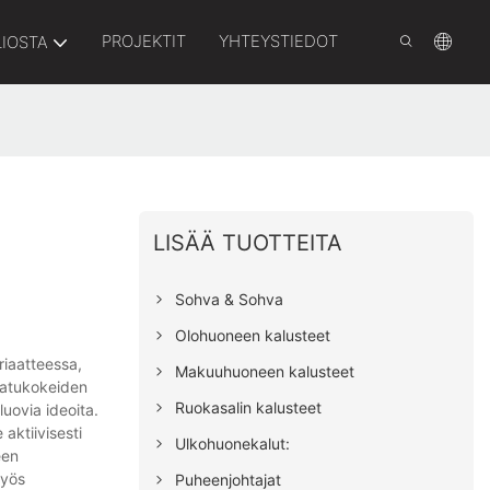
PROJEKTIT
YHTEYSTIEDOT
LIOSTA
LISÄÄ TUOTTEITA
Sohva & Sohva
Olohuoneen kalusteet
riaatteessa,
Makuuhuoneen kalusteet
laatukokeiden
Ruokasalin kalusteet
luovia ideoita.
aktiivisesti
Ulkohuonekalut:
een
myös
Puheenjohtajat