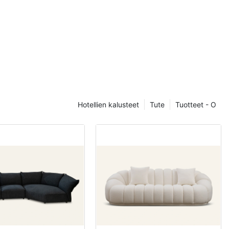
iteltu
ssa, voit lisätä
äisiä osia
äämällä mukava
nteellisen
ssa urbaania
iterassia,
Hotellien kalusteet
Tute
Tuotteet - O
n paljon. Jos
n, valitse
llä olevat
eollista
Jos kaipaat
aa mallia,
tai aikuisten
tettaessa