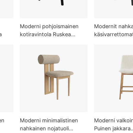
Moderni pohjoismainen
Modernit nahka
a
kotiravintola Ruskea
käsivarrettoma
nahkatuoli Ruokailu
metallituolit
en
Moderni minimalistinen
Moderni valkoi
nahkainen nojatuoli
Puinen jakkara