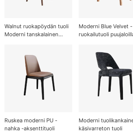
Walnut ruokapöydän tuoli
Moderni Blue Velvet -
Moderni tanskalainen
ruokailutuoli puujaloill
ruokapöydän tuoli
Ruskea moderni PU -
Moderni tuolikankain
nahka -aksenttituoli
käsivarreton tuoli