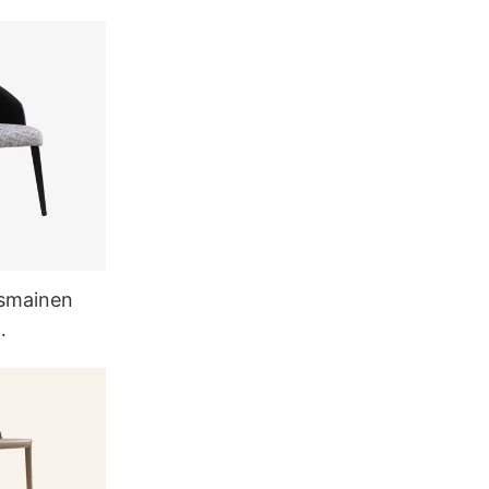
ailuhuone
ismainen
 kaareva
jatuoli