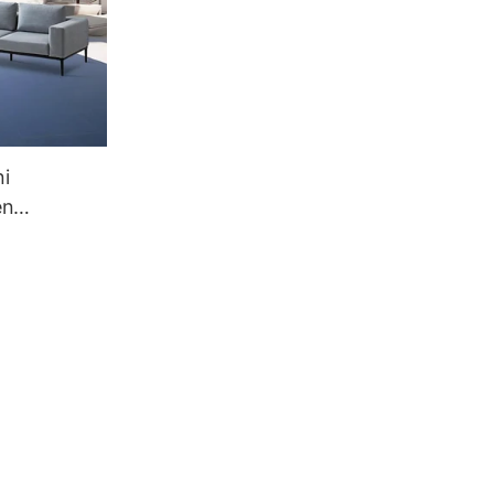
ni
en
rjestämään
erinomaisesti
stuimella on
tavat tarvita
joukkoon. Ja