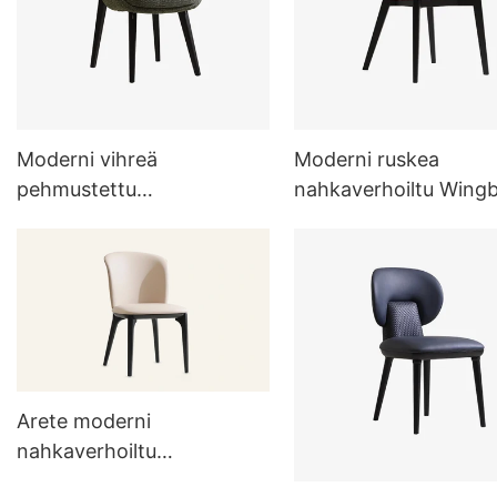
Moderni vihreä
Moderni ruskea
pehmustettu
nahkaverhoiltu Wing
pellavapehmustettu
ruokapöydän tuoli
ruokapöydän tuoli
puujaloilla
käsinojalla
Arete moderni
nahkaverhoiltu
ruokapöydän tuoli