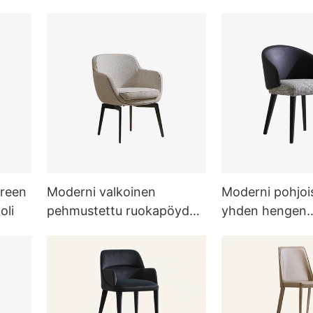
ruokapöydän tuoli
keittiöön&ruok
Green
Moderni valkoinen
Moderni pohjo
oli
pehmustettu ruokapöydän
yhden hengen
nojatuoli ruokasaliin
nahkaverhoiltu
selkänojallinen
ruokapöydän no
olohuoneeseen