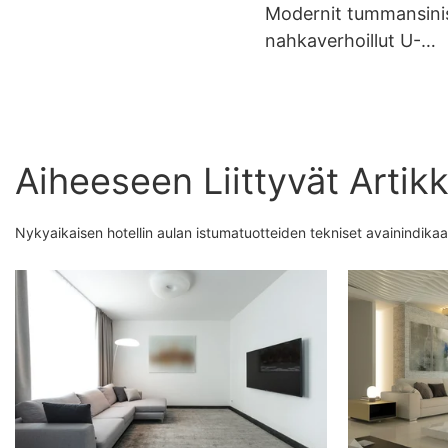
puujaloilla MY38
Modernit tummansini
nahkaverhoillut U-
muotoiset käsivarret
ruokapöydän tuolit
Aiheeseen Liittyvät Artikk
Nykyaikaisen hotellin aulan istumatuotteiden tekniset avainindika