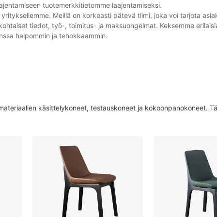
laajentamiseen tuotemerkkitietomme laajentamiseksi.
rityksellemme. Meillä on korkeasti pätevä tiimi, joka voi tarjota asi
ekohtaiset tiedot, työ-, toimitus- ja maksuongelmat. Keksemme erilaisia 
anssa helpommin ja tehokkaammin.
materiaalien käsittelykoneet, testauskoneet ja kokoonpanokoneet. Tä