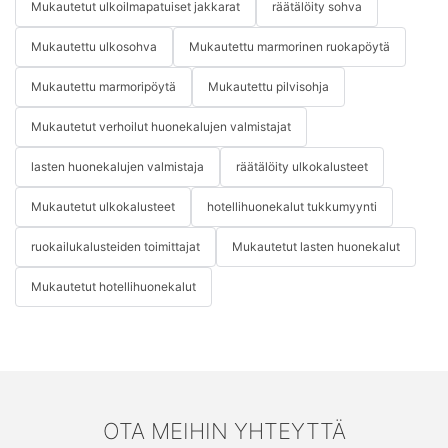
Mukautetut ulkoilmapatuiset jakkarat
räätälöity sohva
Mukautettu ulkosohva
Mukautettu marmorinen ruokapöytä
Mukautettu marmoripöytä
Mukautettu pilvisohja
Mukautetut verhoilut huonekalujen valmistajat
lasten huonekalujen valmistaja
räätälöity ulkokalusteet
Mukautetut ulkokalusteet
hotellihuonekalut tukkumyynti
ruokailukalusteiden toimittajat
Mukautetut lasten huonekalut
Mukautetut hotellihuonekalut
OTA MEIHIN YHTEYTTÄ