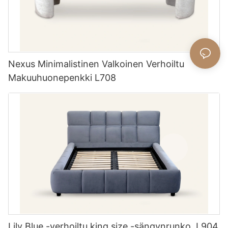
Nexus Minimalistinen Valkoinen Verhoiltu
Makuuhuonepenkki L708
Lily Blue -verhoiltu king size -sängynrunko, L904