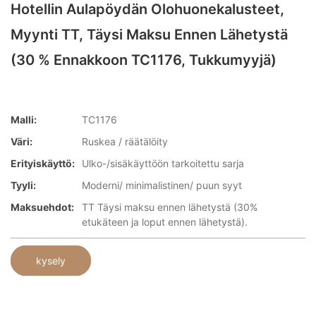
Hotellin Aulapöydän Olohuonekalusteet,
Myynti TT, Täysi Maksu Ennen Lähetystä
(30 % Ennakkoon TC1176, Tukkumyyjä)
Malli:
TC1176
Väri:
Ruskea / räätälöity
Erityiskäyttö:
Ulko-/sisäkäyttöön tarkoitettu sarja
Tyyli:
Moderni/ minimalistinen/ puun syyt
Maksuehdot:
TT Täysi maksu ennen lähetystä (30%
etukäteen ja loput ennen lähetystä).
kysely