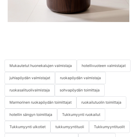
Mukautetut huonekalujen valmistaja
hotellivuoteen valmistajat
juhlapöydän valmistajat
ruokapöydän valmistaja
ruokasalituolivalmistaja
sohvapöydän toimittaja
Marmorinen ruokapöydän toimittajat
ruokailutuolin toimittaja
hotellin sängyn toimittaja
Tukkumyynti ruokailut
Tukkumyynti ulkotiet
tukkumyyntituoli
Tukkumyyntituolit