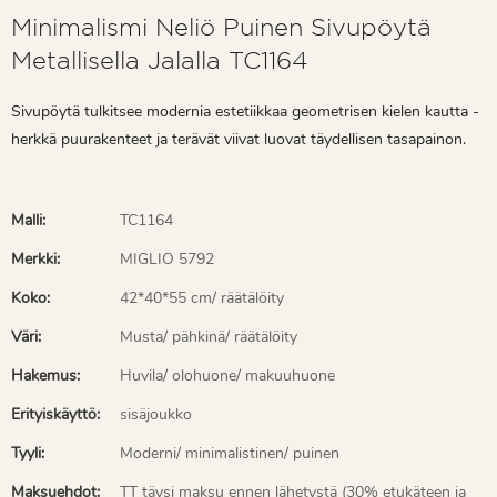
Minimalismi Neliö Puinen Sivupöytä
Metallisella Jalalla TC1164
Sivupöytä tulkitsee modernia estetiikkaa geometrisen kielen kautta -
herkkä puurakenteet ja terävät viivat luovat täydellisen tasapainon.
Malli:
TC1164
Merkki:
MIGLIO 5792
Koko:
42*40*55 cm/ räätälöity
Väri:
Musta/ pähkinä/ räätälöity
Hakemus:
Huvila/ olohuone/ makuuhuone
Erityiskäyttö:
sisäjoukko
Tyyli:
Moderni/ minimalistinen/ puinen
Maksuehdot:
TT täysi maksu ennen lähetystä (30% etukäteen ja