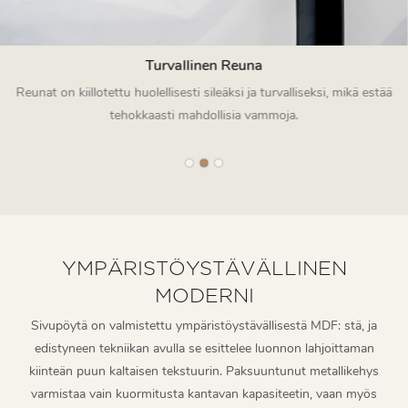
Turvallinen Reuna
Reunat on kiillotettu huolellisesti sileäksi ja turvalliseksi, mikä estää
tehokkaasti mahdollisia vammoja.
YMPÄRISTÖYSTÄVÄLLINEN
MODERNI
Sivupöytä on valmistettu ympäristöystävällisestä MDF: stä, ja
edistyneen tekniikan avulla se esittelee luonnon lahjoittaman
kiinteän puun kaltaisen tekstuurin. Paksuuntunut metallikehys
varmistaa vain kuormitusta kantavan kapasiteetin, vaan myös