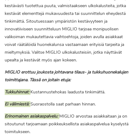
kestävästi tuotettua puuta, valmistaakseen ulkokalusteita, jotka
kestävät elementtejä mukavuudesta tai suunnittelun eheydestä
tinkimättä. Sitoutuessaan ympäristön kestävyyteen ja
innovatiiviseen suunnitteluun MIGLIO tarjoaa monipuolisen
valikoiman mukautettavia vaihtoehtoja, joiden avulla asiakkaat
voivat räätälöidä huonekalunsa vastaamaan erityisiä tarpeita ja
mieltymyksiä. Valitse MIGLIO ulkokalusteisiin, jotka näyttävät
upealta ja kestävät myös ajan kokeen.
MIGLIO erottuu joukosta johtavana tilaus- ja tukkuhuonekalujen
toimittajana. Tässä on joitain etuja:
Tukkuhinnat:
Kustannustehokas laadusta tinkimättä.
Ei välimiestä:
Suoraostolla saat parhaan hinnan.
Erinomainen asiakaspalvelu:
MIGLIO arvostaa asiakkaitaan ja on
sitoutunut tarjoamaan poikkeuksellista asiakaspalvelua kyselystä
toimitukseen.