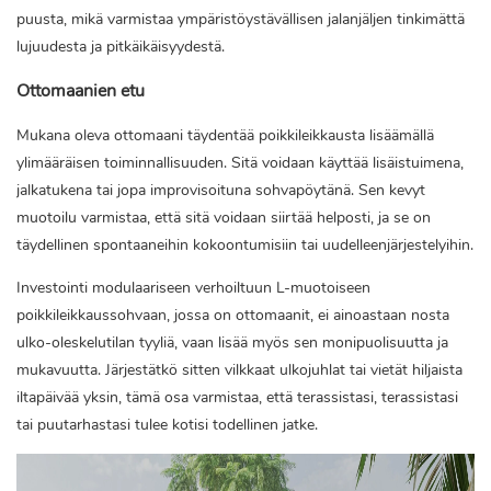
puusta, mikä varmistaa ympäristöystävällisen jalanjäljen tinkimättä
lujuudesta ja pitkäikäisyydestä.
Ottomaanien etu
Mukana oleva ottomaani täydentää poikkileikkausta lisäämällä
ylimääräisen toiminnallisuuden. Sitä voidaan käyttää lisäistuimena,
jalkatukena tai jopa improvisoituna sohvapöytänä. Sen kevyt
muotoilu varmistaa, että sitä voidaan siirtää helposti, ja se on
täydellinen spontaaneihin kokoontumisiin tai uudelleenjärjestelyihin.
Investointi modulaariseen verhoiltuun L-muotoiseen
poikkileikkaussohvaan, jossa on ottomaanit, ei ainoastaan ​​nosta
ulko-oleskelutilan tyyliä, vaan lisää myös sen monipuolisuutta ja
mukavuutta. Järjestätkö sitten vilkkaat ulkojuhlat tai vietät hiljaista
iltapäivää yksin, tämä osa varmistaa, että terassistasi, terassistasi
tai puutarhastasi tulee kotisi todellinen jatke.