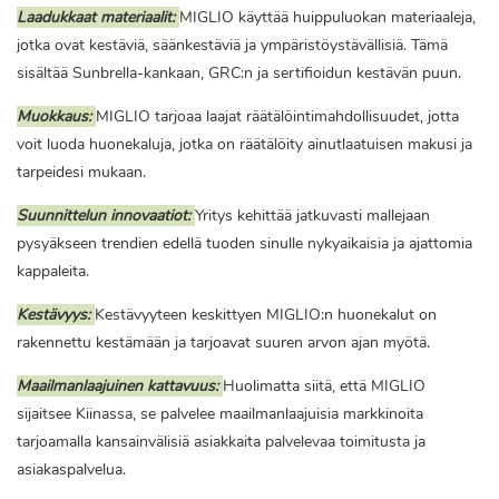
Laadukkaat materiaalit:
MIGLIO käyttää huippuluokan materiaaleja,
jotka ovat kestäviä, säänkestäviä ja ympäristöystävällisiä. Tämä
sisältää Sunbrella-kankaan, GRC:n ja sertifioidun kestävän puun.
Muokkaus:
MIGLIO tarjoaa laajat räätälöintimahdollisuudet, jotta
voit luoda huonekaluja, jotka on räätälöity ainutlaatuisen makusi ja
tarpeidesi mukaan.
Suunnittelun innovaatiot:
Yritys kehittää jatkuvasti mallejaan
pysyäkseen trendien edellä tuoden sinulle nykyaikaisia ​​ja ajattomia
kappaleita.
Kestävyys:
Kestävyyteen keskittyen MIGLIO:n huonekalut on
rakennettu kestämään ja tarjoavat suuren arvon ajan myötä.
Maailmanlaajuinen kattavuus:
Huolimatta siitä, että MIGLIO
sijaitsee Kiinassa, se palvelee maailmanlaajuisia markkinoita
tarjoamalla kansainvälisiä asiakkaita palvelevaa toimitusta ja
asiakaspalvelua.