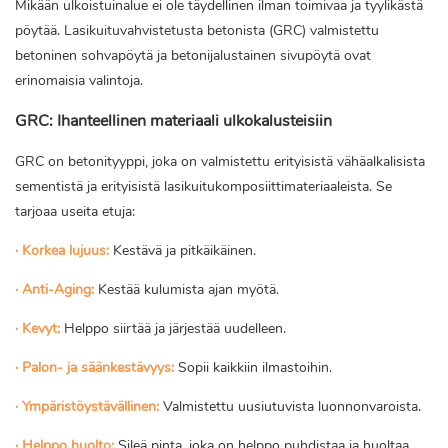
Mikään ulkoistuinalue ei ole täydellinen ilman toimivaa ja tyylikästä
pöytää. Lasikuituvahvistetusta betonista (GRC) valmistettu
betoninen sohvapöytä ja betonijalustainen sivupöytä ovat
erinomaisia ​​valintoja.
GRC: Ihanteellinen materiaali ulkokalusteisiin
GRC on betonityyppi, joka on valmistettu erityisistä vähäalkalisista
sementistä ja erityisistä lasikuitukomposiittimateriaaleista. Se
tarjoaa useita etuja:
· Korkea lujuus:
Kestävä ja pitkäikäinen.
· Anti-Aging:
Kestää kulumista ajan myötä.
· Kevyt:
Helppo siirtää ja järjestää uudelleen.
· Palon- ja säänkestävyys:
Sopii kaikkiin ilmastoihin.
· Ympäristöystävällinen:
Valmistettu uusiutuvista luonnonvaroista.
· Helppo huolto:
Sileä pinta, joka on helppo puhdistaa ja huoltaa.