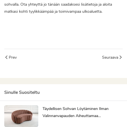
sohvalla. Ota yhteyttä jo tänään saadaksesi lisätietoja ja aloita
matkasi kohti tyylikkäämpää ja toimivampaa ulkoaluetta.
L-muotoinen ulkosohva
minimalistinen L-muotoinen sohva
Prev
Seuraava
Sinulle Suositeltu
Täydellisen Sohvan Löytäminen Ilman
Valinnanvapauden Aiheuttamaa
Ylikuormitusta