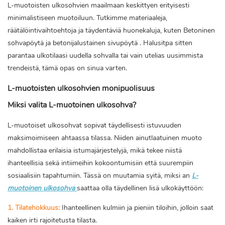
L-muotoisten ulkosohvien maailmaan keskittyen erityisesti
minimalistiseen muotoiluun. Tutkimme materiaaleja,
räätälöintivaihtoehtoja ja täydentäviä huonekaluja, kuten
Betoninen
sohvapöytä ja betonijalustainen sivupöytä
. Halusitpa sitten
parantaa ulkotilaasi uudella sohvalla tai vain utelias uusimmista
trendeistä, tämä opas on sinua varten.
L-muotoisten ulkosohvien monipuolisuus
Miksi valita L-muotoinen ulkosohva?
L-muotoiset ulkosohvat sopivat täydellisesti istuvuuden
maksimoimiseen ahtaassa tilassa. Niiden ainutlaatuinen muoto
mahdollistaa erilaisia ​​istumajärjestelyjä, mikä tekee niistä
ihanteellisia sekä intiimeihin kokoontumisiin että suurempiin
sosiaalisiin tapahtumiin. Tässä on muutamia syitä, miksi an
L-
muotoinen ulkosohva
saattaa olla täydellinen lisä ulkokäyttöön:
1. Tilatehokkuus:
Ihanteellinen kulmiin ja pieniin tiloihin, jolloin saat
kaiken irti rajoitetusta tilasta.