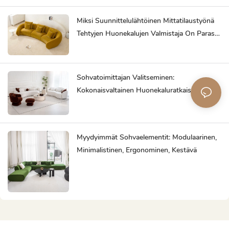
Miksi Suunnittelulähtöinen Mittatilaustyönä
Tehtyjen Huonekalujen Valmistaja On Paras
Kumppanisi
Sohvatoimittajan Valitseminen:
Kokonaisvaltainen Huonekaluratkaisu
Säästää Vaivaa
Myydyimmät Sohvaelementit: Modulaarinen,
Minimalistinen, Ergonominen, Kestävä