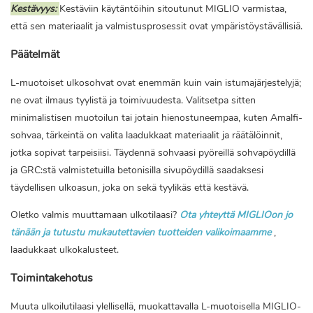
Kestävyys:
Kestäviin käytäntöihin sitoutunut MIGLIO varmistaa,
että sen materiaalit ja valmistusprosessit ovat ympäristöystävällisiä.
Päätelmät
L-muotoiset ulkosohvat ovat enemmän kuin vain istumajärjestelyjä;
ne ovat ilmaus tyylistä ja toimivuudesta. Valitsetpa sitten
minimalistisen muotoilun tai jotain hienostuneempaa, kuten Amalfi-
sohvaa, tärkeintä on valita laadukkaat materiaalit ja räätälöinnit,
jotka sopivat tarpeisiisi. Täydennä sohvaasi pyöreillä sohvapöydillä
ja GRC:stä valmistetuilla betonisilla sivupöydillä saadaksesi
täydellisen ulkoasun, joka on sekä tyylikäs että kestävä.
Oletko valmis muuttamaan ulkotilaasi?
Ota yhteyttä MIGLIOon jo
tänään ja tutustu mukautettavien tuotteiden valikoimaamme
,
laadukkaat ulkokalusteet.
Toimintakehotus
Muuta ulkoilutilaasi ylellisellä, muokattavalla L-muotoisella MIGLIO-