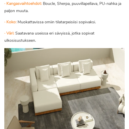
· Kangasvaihtoehdot:
Boucle, Sherpa, puuvillapellava, PU-nahka ja
paljon muuta.
· Koko:
Muokattavissa omiin tilatarpeisiisi sopivaksi.
· Väri:
Saatavana useissa eri sävyissä, jotka sopivat
ulkosisustukseen.