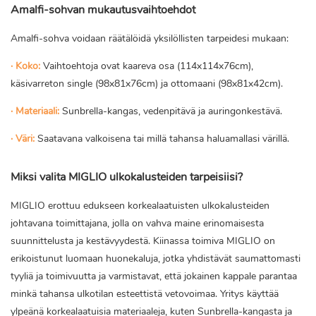
Amalfi-sohvan mukautusvaihtoehdot
Amalfi-sohva voidaan räätälöidä yksilöllisten tarpeidesi mukaan:
· Koko:
Vaihtoehtoja ovat kaareva osa (114x114x76cm),
käsivarreton single (98x81x76cm) ja ottomaani (98x81x42cm).
· Materiaali:
Sunbrella-kangas, vedenpitävä ja auringonkestävä.
· Väri:
Saatavana valkoisena tai millä tahansa haluamallasi värillä.
Miksi valita MIGLIO ulkokalusteiden tarpeisiisi?
MIGLIO erottuu edukseen korkealaatuisten ulkokalusteiden
johtavana toimittajana, jolla on vahva maine erinomaisesta
suunnittelusta ja kestävyydestä. Kiinassa toimiva MIGLIO on
erikoistunut luomaan huonekaluja, jotka yhdistävät saumattomasti
tyyliä ja toimivuutta ja varmistavat, että jokainen kappale parantaa
minkä tahansa ulkotilan esteettistä vetovoimaa. Yritys käyttää
ylpeänä korkealaatuisia materiaaleja, kuten Sunbrella-kangasta ja