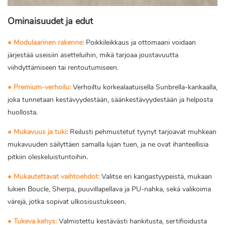
Ominaisuudet ja edut
● Modulaarinen rakenne:
Poikkileikkaus ja ottomaani voidaan
järjestää useisiin asetteluihin, mikä tarjoaa joustavuutta
viihdyttämiseen tai rentoutumiseen.
●
Premium-verhoilu:
Verhoiltu korkealaatuisella Sunbrella-kankaalla,
joka tunnetaan kestävyydestään, säänkestävyydestään ja helposta
huollosta.
●
Mukavuus ja tuki:
Reilusti pehmustetut tyynyt tarjoavat muhkean
mukavuuden säilyttäen samalla lujan tuen, ja ne ovat ihanteellisia
pitkiin oleskeluistuntoihin.
●
Mukautettavat vaihtoehdot:
Valitse eri kangastyypeistä, mukaan
lukien Boucle, Sherpa, puuvillapellava ja PU-nahka, sekä valikoima
värejä, jotka sopivat ulkosisustukseen.
●
Tukeva kehys:
Valmistettu kestävästi hankitusta, sertifioidusta