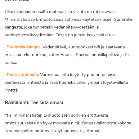
Ulkokalusteiden osalta materiaalien valinta on ratkaisevaa.
Minimalistisissa L-muotoisissa sohvissa käytetään usein Sunbrella-
kangasta, joka tunnetaan vedenpitävyydestään ja
auringonkestävyydestään. Tässä on joitain keskeisiä etuja:
· Sunbrella-kangas:
Vedenpitävä, auringonkestävä ja saatavana
erilaisina tekstuureina, kuten Boucle, Sherpa, puuvillapellava ja PU-
nahka.
· Puun sertifiointi:
Varmistaa, että käytetty puu on peräisin
kestävästä lähteestä ja lisää huonekaluihisi ympäristöystävällistä
ilmettä.
Räätälöinti: Tee siitä omasi
Yksi minimalististen L-muotoisten sohvien erottuvista
ominaisuuksista on kyky muokata niitä. Kangasvalinnoista kokoon
ja väriin vaihtoehdot ovat käytännössä rajattomat.