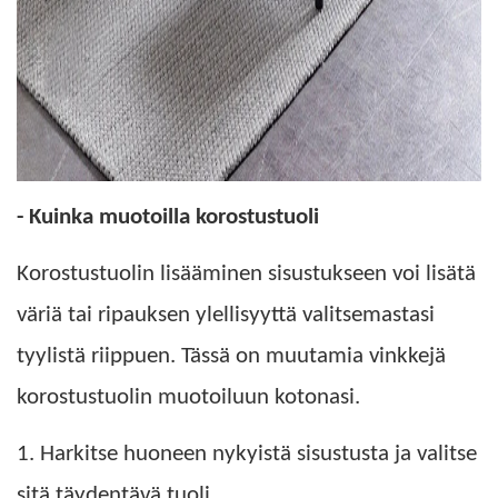
- Kuinka muotoilla korostustuoli
Korostustuolin lisääminen sisustukseen voi lisätä
väriä tai ripauksen ylellisyyttä valitsemastasi
tyylistä riippuen. Tässä on muutamia vinkkejä
korostustuolin muotoiluun kotonasi.
1. Harkitse huoneen nykyistä sisustusta ja valitse
sitä täydentävä tuoli.