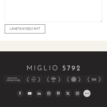
LÄHETÄ KYSELY NYT