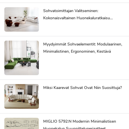
Sohvatoimittajan Valitseminen:
Kokonaisvaltainen Huonekaluratkaisu
Säästää Vaivaa
Myydyimmät Sohvaelementit: Modulaarinen,
Minimalistinen, Ergonominen, Kestävä
Miksi Kaarevat Sohvat Ovat Niin Suosittuja?
MIGLIO 5792:n Modernin Minimalistisen
Huonekalun Suunnitteluperiaatteet