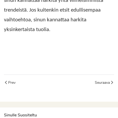
sinun kannattaa harkita yhtä viimeisimmistä
trendeistä. Jos kuitenkin etsit edullisempaa
vaihtoehtoa, sinun kannattaa harkita
yksinkertaista tuolia.
korostusnahkainen tuoli
nahkainen tuoli
pehmustettu tuoli
Prev
Seuraava
Sinulle Suositeltu