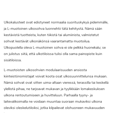
Ulkokalusteet ovat edistyneet normaalia suorituskykyä pidemmälle,
ja L-muotoinen ulkosohva luonnehtii tätä kehitystä. Nämä sään
kestävistä tuotteista, kuten tiikistä tai alumiinista, valmistetut
sohvat kestävät ulkonäkönsä vaarantamatta muotoilua.
Ulkopuolella oleva L-muotoinen sohva ei ole pelkkä huonekalu; se
on julistus siitä, että ulkotiloissa tulisi olla sama painopiste kuin
sisätiloissa.
L-muotoisten ulkosohvien modulaarisuuden ansiosta
kiinteistönomistajat voivat koota osat ulkosuunnittelunsa mukaan.
Nämä sohvat ovat sitten uima-altaan vieressä, terassilla tai keskellä
ylellistä pihaa, ne tarjoavat mukavan ja tyylikkään lomakeskuksen
ulkona rentoutumiseen ja huvitteluun. Parhaalla tyyny- ja
laitevalikoimalla ne voidaan muuntaa suoraan mukaviksi ulkona
oleviksi oleskelutiloiksi, jotka kilpailevat olohuoneen mukavuuden