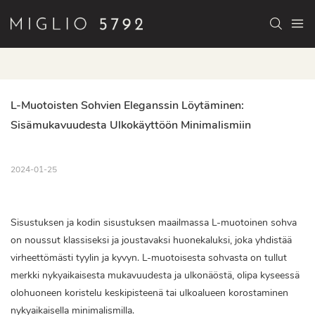
L-Muotoisten Sohvien Eleganssin Löytäminen: 
Sisämukavuudesta Ulkokäyttöön Minimalismiin
2024-01-25
Sisustuksen ja kodin sisustuksen maailmassa L-muotoinen sohva
on noussut klassiseksi ja joustavaksi huonekaluksi, joka yhdistää
virheettömästi tyylin ja kyvyn. L-muotoisesta sohvasta on tullut
merkki nykyaikaisesta mukavuudesta ja ulkonäöstä, olipa kyseessä
olohuoneen koristelu keskipisteenä tai ulkoalueen korostaminen
nykyaikaisella minimalismilla.