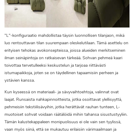
"L"-konfiguraatio mahdollistaa täysin luonnollisen tilanjaon, mikä
luo rentouttavan tilan suurempaan oleskelutilaan. Tämä asettelu on
erityisen tehokas avokonsepteissa, joissa alueiden merkitseminen
ilman seinäpintoja on ratkaisevan tärkeää. Sohvan pehmeä kaari
toivottaa tervetulleeksi keskustelun ja tarjoaa riittävästi
istumapaikkoja, joten se on täydellinen tapaamisiin perheen ja
ystävien kanssa.
Kun kyseessä on materiaali- ja sävyvaihtoehtoja, valinnat ovat
laajat. Runsaista nahkapinnoitteista, jotka osoittavat ylellisyyttä,
pehmeisiin tekstiilisävyihin, jotka herättävät rauhan tunteen, L-
muotoiset sohvat voidaan räätälöidä mihin tahansa sisustustyyliin.
Tämän kalustekappaleen monipuolisuus ei ole vain sen tyylissä,
vaan myös siinä, että se mukautuu erilaisiin värimaailmaan ja