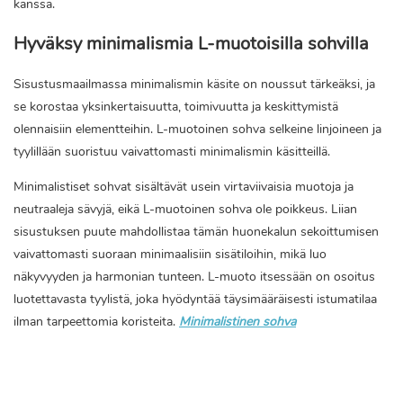
kanssa.
Hyväksy minimalismia L-muotoisilla sohvilla
Sisustusmaailmassa minimalismin käsite on noussut tärkeäksi, ja
se korostaa yksinkertaisuutta, toimivuutta ja keskittymistä
olennaisiin elementteihin. L-muotoinen sohva selkeine linjoineen ja
tyylillään suoristuu vaivattomasti minimalismin käsitteillä.
Minimalistiset sohvat sisältävät usein virtaviivaisia ​​muotoja ja
neutraaleja sävyjä, eikä L-muotoinen sohva ole poikkeus. Liian
sisustuksen puute mahdollistaa tämän huonekalun sekoittumisen
vaivattomasti suoraan minimaalisiin sisätiloihin, mikä luo
näkyvyyden ja harmonian tunteen. L-muoto itsessään on osoitus
luotettavasta tyylistä, joka hyödyntää täysimääräisesti istumatilaa
ilman tarpeettomia koristeita.
Minimalistinen sohva