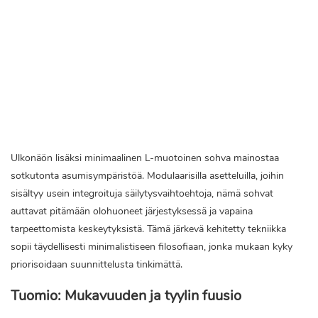
Ulkonäön lisäksi minimaalinen L-muotoinen sohva mainostaa
sotkutonta asumisympäristöä. Modulaarisilla asetteluilla, joihin
sisältyy usein integroituja säilytysvaihtoehtoja, nämä sohvat
auttavat pitämään olohuoneet järjestyksessä ja vapaina
tarpeettomista keskeytyksistä. Tämä järkevä kehitetty tekniikka
sopii täydellisesti minimalistiseen filosofiaan, jonka mukaan kyky
priorisoidaan suunnittelusta tinkimättä.
Tuomio: Mukavuuden ja tyylin fuusio