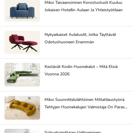
Miksi Taivaansininen Korostustuoli Kuuluu
Jokaisen Hotellin Aulaan Ja Yhteistyötilaan
Nykyaikaiset Aulatuolit, Jotka Täyttävät
Odotushuoneen Enemmän
Kestävät Kodin Huonekalut – Mitä Etsiä
Vuonna 2026
Miksi Suunnittelulähtöinen Mittatilaustyönä
Tehtyjen Huonekalujen Valmistaja On Paras
Kumppanisi
Sohvatoimittajan Valitseminen: