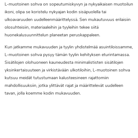
L-muotoinen sohva on sopeutumiskyvyn ja nykyaikaisen muotoilun
ikoni, olipa se koristelu nykyajan kodin sisäpuolella tai
ulkoavaruuden uudelleenmäärittelyssä. Sen mukautuvuus erilaisiin
olosuhteisiin, materiaaleihin ja tyyleihin tekee siitä
huonekalusuunnittelun planeetan peruskappaleen.
Kun jatkamme mukavuuden ja tyylin yhdistelmää asuintiloissamme,
L-muotoinen sohva pysyy tämän tyylin kehityksen eturintamassa.
Sisätilojen olohuoneen kauneudesta minimalististen sisätilojen
yksinkertaisuuteen ja virkistävään ulkotiloihin, L-muotoinen sohva
kutsuu meidät tutustumaan kalusteesineen rajattomiin
mahdollisuuksiin, jotka ylittävät rajat ja määrittelevät uudelleen
tavan, jolla koemme kodin mukavuuden.
L-muotoinen sohva
l muotoinen ulkosohva
minimalistinen sohva