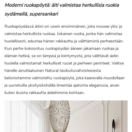
Moderni ruokapöytä: äiti valmistaa herkullisia ruokia
sydämellä, supersankari
Ruokapöydässä äitini on usein ensimmäinen, joka nousee ylös ja
valmistaa herkullista ruokaa. Jokainen ruoka, jonka hän valmistaa
huolellisesti, edustaa hänen rakkautta ja välittämistä perheestään.
Kun perhe kokoontuu ruokapöydän ääreen jakamaan ruokaa ja
elämän hetkiä, se on lämpöä ja kiintymystä, jota välittävät äidin
huolella valmistamat herkulliset ruoat ja perheen perinteet. Valitse
hänelle ainutlaatuinen Natural-lasikuituvahvisteisesta
betonistamme valmistettu ruokapöytä, joka kaarevalla muodollaan
ja uurretuilla yksityiskohdilla ilmentää ajatonta eleganssia, aivan
kuten ikuista rakkautta äideihimme kohtaan.