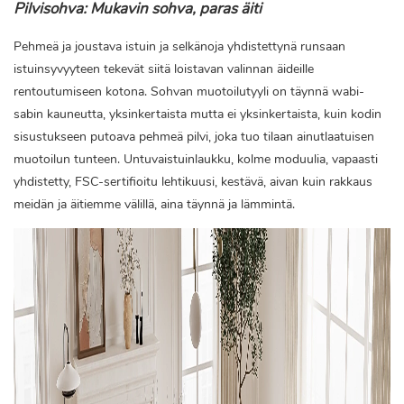
Pilvisohva: Mukavin sohva, paras äiti
Pehmeä ja joustava istuin ja selkänoja yhdistettynä runsaan
istuinsyvyyteen tekevät siitä loistavan valinnan äideille
rentoutumiseen kotona. Sohvan muotoilutyyli on täynnä wabi-
sabin kauneutta, yksinkertaista mutta ei yksinkertaista, kuin kodin
sisustukseen putoava pehmeä pilvi, joka tuo tilaan ainutlaatuisen
muotoilun tunteen. Untuvaistuinlaukku, kolme moduulia, vapaasti
yhdistetty, FSC-sertifioitu lehtikuusi, kestävä, aivan kuin rakkaus
meidän ja äitiemme välillä, aina täynnä ja lämmintä.