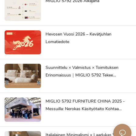
MIGLIO 5792 2026 Aikajana
Hevosen Vuosi 2026 – Kevätjuhlan
Lomatiedote
Suunnittelu × Valmistus × Toimituksen
Erinomaisuus｜MIGLIO 5792 Tekee
Debyyttinsä DEFU EXPO Dubai & Riyadh
2025 -messuilla
MIGLIO 5792 FURNITURE CHINA 2025 -
Messuilla: Nerokas Käsityötaito Kohtaa
Globaalin Innovaation
Italialainen Minimalismi × Laadukas Valmistus