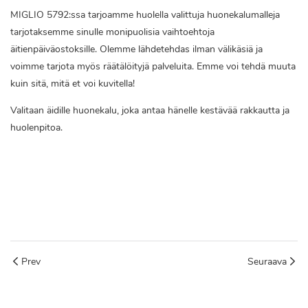
MIGLIO 5792:ssa tarjoamme huolella valittuja huonekalumalleja
tarjotaksemme sinulle monipuolisia vaihtoehtoja
äitienpäiväostoksille. Olemme lähdetehdas ilman välikäsiä ja
voimme tarjota myös räätälöityjä palveluita. Emme voi tehdä muuta
kuin sitä, mitä et voi kuvitella!
Valitaan äidille huonekalu, joka antaa hänelle kestävää rakkautta ja
huolenpitoa.
Äitienpäivä lahjat
Äitienpäivän kalustemyynti
huonekalujen tukkumyyjä
Prev
Seuraava