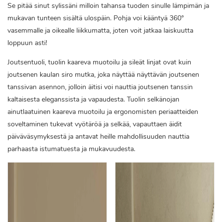
Se pitää sinut sylissäni milloin tahansa tuoden sinulle lämpimän ja
mukavan tunteen sisältä ulospäin. Pohja voi kääntyä 360°
vasemmalle ja oikealle liikkumatta, joten voit jatkaa laiskuutta
loppuun asti!
Joutsentuoli, tuolin kaareva muotoilu ja sileät linjat ovat kuin
joutsenen kaulan siro mutka, joka näyttää näyttävän joutsenen
tanssivan asennon, jolloin äitisi voi nauttia joutsenen tanssin
kaltaisesta eleganssista ja vapaudesta. Tuolin selkänojan
ainutlaatuinen kaareva muotoilu ja ergonomisten periaatteiden
soveltaminen tukevat vyötäröä ja selkää, vapauttaen äidit
päiväväsymyksestä ja antavat heille mahdollisuuden nauttia
parhaasta istumatuesta ja mukavuudesta.