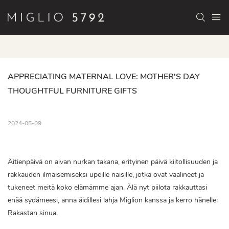
APPRECIATING MATERNAL LOVE: MOTHER'S DAY 
THOUGHTFUL FURNITURE GIFTS
2024-05-09
Äitienpäivä on aivan nurkan takana, erityinen päivä kiitollisuuden ja
rakkauden ilmaisemiseksi upeille naisille, jotka ovat vaalineet ja
tukeneet meitä koko elämämme ajan. Älä nyt piilota rakkauttasi
enää sydämeesi, anna äidillesi lahja Miglion kanssa ja kerro hänelle:
Rakastan sinua.