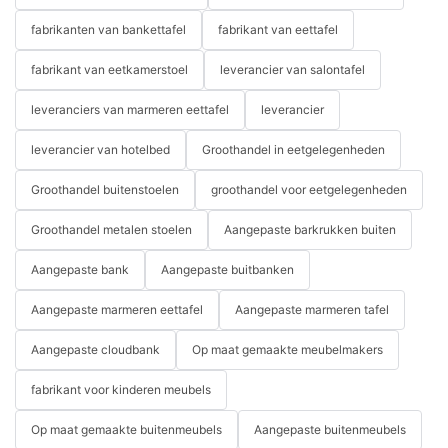
Boerderijtafel en stoelen voor een rustiek tintje
fabrikanten van bankettafel
fabrikant van eettafel
Meubels in boerderijstijl zijn populair geworden vanwege de
fabrikant van eetkamerstoel
leverancier van salontafel
rustieke charme en uitnodigende uitstraling. De boerderijtafel
en stoelen van Miglio 5792 brengen een vleugje landelijke
leveranciers van marmeren eettafel
leverancier
warmte in elke ruimte.
leverancier van hotelbed
Groothandel in eetgelegenheden
Groothandel buitenstoelen
groothandel voor eetgelegenheden
Deze stukken kenmerken zich door hun stevige constructie en
Groothandel metalen stoelen
Aangepaste barkrukken buiten
natuurlijke materialen. Het gebruik van hout met een verweerde
afwerking geeft ze een authentieke, doorleefde uitstraling die
Aangepaste bank
Aangepaste buitbanken
perfect is voor het creëren van een gezellige sfeer.
Aangepaste marmeren eettafel
Aangepaste marmeren tafel
Aangepaste cloudbank
Op maat gemaakte meubelmakers
De boerderijstijl is veelzijdig en past goed in zowel moderne als
traditionele interieurs. Miglio 5792 biedt een scala aan
fabrikant voor kinderen meubels
ontwerpen, van klassieke boerderijesthetiek tot eigentijdse
varianten van de stijl, zodat er voor elke smaak iets is.
Op maat gemaakte buitenmeubels
Aangepaste buitenmeubels