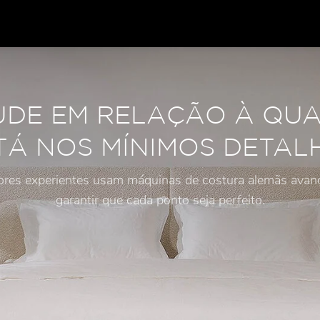
UDE EM RELAÇÃO À QU
TÁ NOS MÍNIMOS DETAL
ores experientes usam máquinas de costura alemãs avan
garantir que cada ponto seja perfeito.