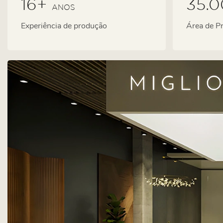
16+
35.
ANOS
Experiência de produção
Área de P