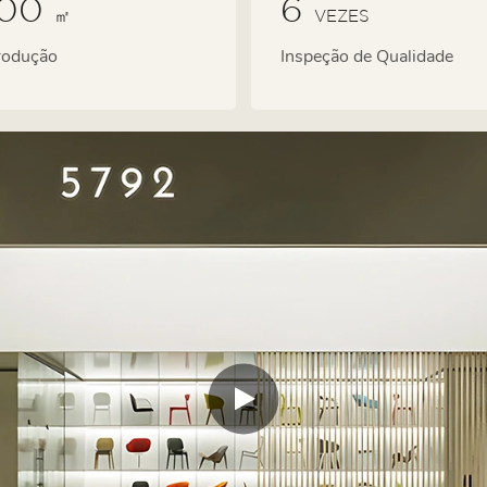
000
6
㎡
VEZES
rodução
Inspeção de Qualidade