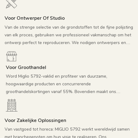
Voor Ontwerper Of Studio
Van de strenge selectie van de grondstoffen tot de fijne polijsting
van elk proces, gebruiken we professioneel vakmanschap om het
ontwerp perfect te reproduceren. We nodigen ontwerpers en
studio's van harte uit om samen te werken en we zullen volledig
meewerken aan de creatieve implementatie, nauwkeurige
monsterproductie en het delen van informatie om onze werken
Voor Groothandel
op de markt te brengen. We hopen samen te werken voor een
Word Miglio 5792-vaklid en profiteer van duurzame,
win-winsituatie.
hoogwaardige producten en concurrerende
groothandelskortingen vanaf 55%. Bovendien maakt ons
professionele mediapromotieteam creatieve afbeeldingen en
video's om uw project meer bekendheid te geven.
Voor Zakelijke Oplossingen
Van vastgoed tot horeca: MIGLIO 5792 werkt wereldwijd samen
met branchegenoten om hun visie te realiseren. Ons