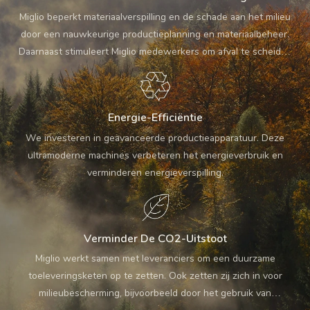
Miglio beperkt materiaalverspilling en de schade aan het milieu
door een nauwkeurige productieplanning en materiaalbeheer.
Daarnaast stimuleert Miglio medewerkers om afval te scheiden
en te recyclen.
Energie-Efficiëntie
We investeren in geavanceerde productieapparatuur. Deze
ultramoderne machines verbeteren het energieverbruik en
verminderen energieverspilling.
Verminder De CO2-Uitstoot
Miglio werkt samen met leveranciers om een ​​duurzame
toeleveringsketen op te zetten. Ook zetten zij zich in voor
milieubescherming, bijvoorbeeld door het gebruik van