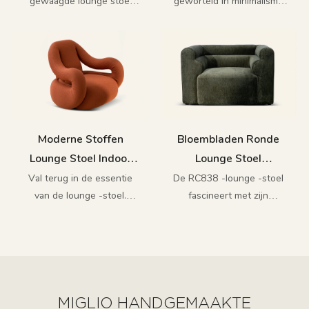
gewaagde lounge stoel
geworteld in minimalisme
Ruimtes RC6845B
stralen een gewaagde
en combineert schoonheid
maar minimalistische
en functionaliteit in de
esthetiek uit
meest compacte ruimtes.
Moderne Stoffen
Bloembladen Ronde
Lounge Stoel Indoor
Lounge Stoel
Rc846
Slaapkamer Rc846
Val terug in de essentie
De RC838 -lounge -stoel
van de lounge -stoel.
fascineert met zijn
Boeiend met zijn sublieme,
verfijnde kwaliteit, dankzij
moderne silhouet en
zijn ongeëvenaarde
weigerend weelderig,
bloemblaadjessilhouet en
langdurige materialen,
zorgvuldige stiksels
creëert de RC846 lounge
stoel een gevoel van
MIGLIO HANDGEMAAKTE