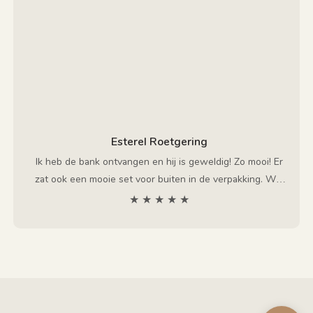
Esterel Roetgering
Ik heb de bank ontvangen en hij is geweldig! Zo mooi! Er
zat ook een mooie set voor buiten in de verpakking. Wat
ook mooi was, was het cadeau dat ik Chris liet zien.
★ ★ ★ ★ ★
Bedankt, ik ben er weer heel blij mee!