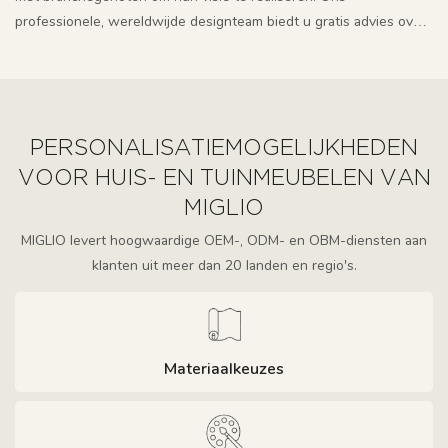
professionele, wereldwijde designteam biedt u gratis advies over
meubelontwerp, materiaalkeuze en interieurdecoratie. Dankzij
onze sterke R&D verovert u snel de markt.
PERSONALISATIEMOGELIJKHEDEN
VOOR HUIS- EN TUINMEUBELEN VAN
MIGLIO
MIGLIO levert hoogwaardige OEM-, ODM- en OBM-diensten aan
klanten uit meer dan 20 landen en regio's.
Materiaalkeuzes