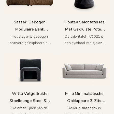
Sassari Gebogen
Houten Salontafelset
Modulaire Bank
Met Gekruiste Poten
Woonkamer M031
TC1021
Het elegante gebogen
De salontafel TC1021 is
ontwerp geïnspireerd op
een symbool van tijdloze
muzieknoten combineert
elegantie, gebaseerd op
piano -sleutelelementen
een unieke kruisbasis, zijn
en houten graan. De
eenvoudige en moderne
Sassari -bank met de
vorm neemt je mee in een
unieke charme van
sfeer van verfijnde luxe
uitstekend vakmanschap
en modulair
Witte Vetgedrukte
Milio Minimalistische
Stoellounge Stoel Set
Opklapbare 3-Zits
M081
Slaapbank Voor Kleine
De brede lijnen van de
De Milio slaapbank is