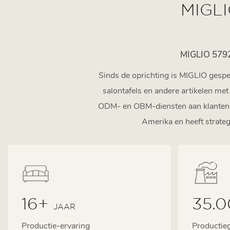
MIGL
MIGLIO 5792
Sinds de oprichting is MIGLIO gespec
salontafels en andere artikelen me
ODM- en OBM-diensten aan klanten u
Amerika en heeft strat
16+
35.
JAAR
Productie-ervaring
Productie