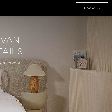
NAVRAAG
 VAN
TAILS
 om ervoor