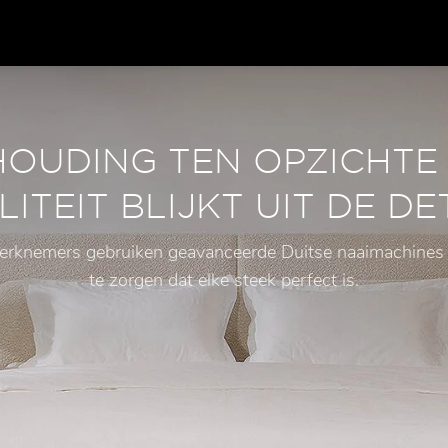
HOUDING TEN OPZICHTE
ITEIT BLIJKT UIT DE DE
erknemers gebruiken geavanceerde Duitse naaimachines
te zorgen dat elke steek perfect is.