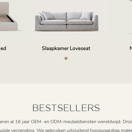
Bed
Slaapkamer Loveseat
BESTSELLERS
leveren al 16 jaar OEM- en ODM-meubeldiensten wereldwijd. On
wijde verzending. We gebruiken uitsluitend hoogwaardige mate