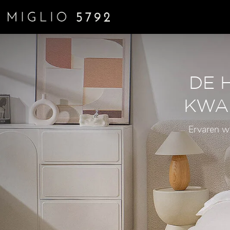
DE 
KWAL
Ervaren w