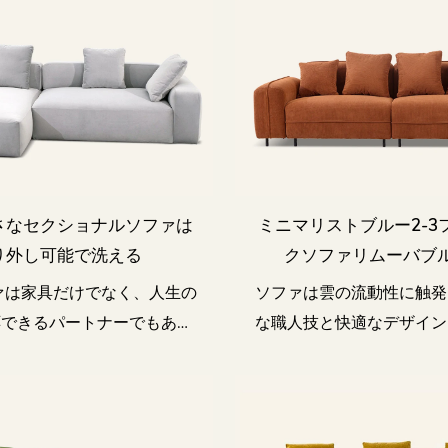
さなセクショナルソファは
ミニマリストブルー2-3
り外し可能で洗える
クソファリムーバブル
ファは家具だけでなく、人生の
ソファは雲の流動性に触発
応できるパートナーでもあり
な職人技と快適なデザイン
ます
せて、現代の小規模と中型
の柔軟で洗練されたニー