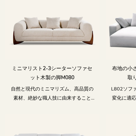
ミニマリスト2-3シーターソファセ
布地の小
ット木製の脚m080
取
自然と現代のミニマリズム、高品質の
L802ソ
素材、絶妙な職人技に由来すること
変化に適
は、快適で芸術的に美しいM080ソフ
ァを作成するために使用されます