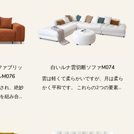
ファブリッ
白いルナ雲切断ソファm074
m076
雲は軽くて柔らかいですが、月は柔ら
され、絶妙
かく平和です。 これらの2つの要素を
を組み合わ
組み合わせて、デザイナーはライフル
のスペース
ナクラウドソファで暖かい瞬間を運ぶ
ズを満たす
ことができるソファを作成することに
しました