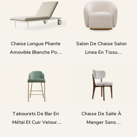
Chaise Longue Pliante
Salon De Chaise Salon
Amovible Blanche Pour
Linea En Tissu
Chambre À Coucher
Moderne
Extérieure
Tabourets De Bar En
Chaise De Salle À
Métal Et Cuir Velours
Manger Sans
Minimaliste, Chaise De
Fabrication Avec Des