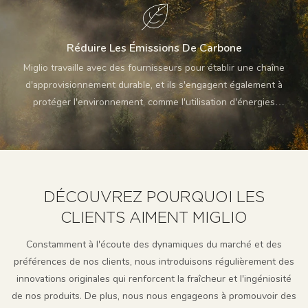
Réduire Les Émissions De Carbone
Miglio travaille avec des fournisseurs pour établir une chaîne
d'approvisionnement durable, et ils s'engagent également à
protéger l'environnement, comme l'utilisation d'énergies
renouvelables, de matériaux verts, etc. De plus, nous
optimisons les plans de transport des produits pour réduire la
distance et le temps et réduire les émissions de carbone.
DÉCOUVREZ POURQUOI LES
CLIENTS AIMENT MIGLIO
Constamment à l'écoute des dynamiques du marché et des
préférences de nos clients, nous introduisons régulièrement des
innovations originales qui renforcent la fraîcheur et l'ingéniosité
de nos produits. De plus, nous nous engageons à promouvoir des