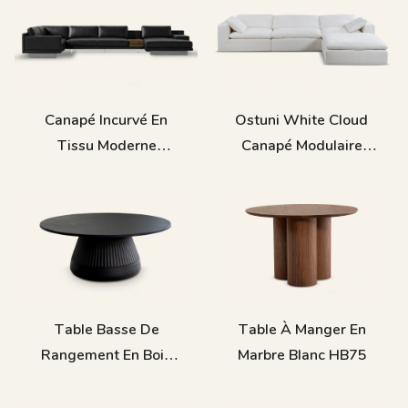
Canapé Incurvé En
Ostuni White Cloud
Tissu Moderne
Canapé Modulaire
Intérieur H836
Sectionnel Salon M006
Table Basse De
Table À Manger En
Rangement En Bois
Marbre Blanc HB75
Noce Coulissante B38