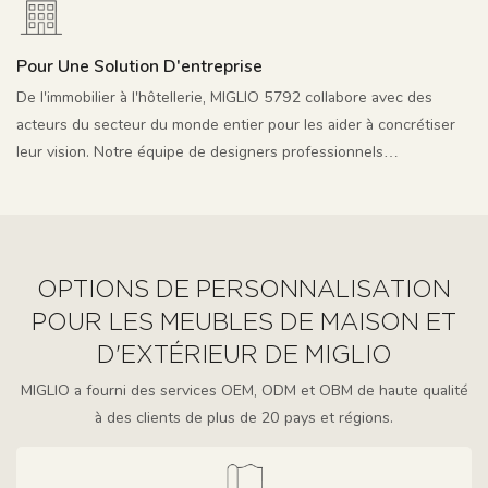
optimiser la visibilité de votre projet.
Pour Une Solution D'entreprise
De l'immobilier à l'hôtellerie, MIGLIO 5792 collabore avec des
acteurs du secteur du monde entier pour les aider à concrétiser
leur vision. Notre équipe de designers professionnels
internationaux vous offre des conseils gratuits en matière de
conception de mobilier, de choix de matériaux et de décoration
intérieure. Grâce à notre solide R&D, vous conquérez rapidement
le marché.
OPTIONS DE PERSONNALISATION
POUR LES MEUBLES DE MAISON ET
D'EXTÉRIEUR DE MIGLIO
MIGLIO a fourni des services OEM, ODM et OBM de haute qualité
à des clients de plus de 20 pays et régions.