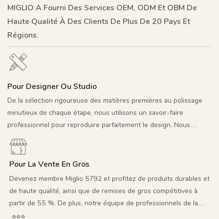
MIGLIO A Fourni Des Services OEM, ODM Et OBM De
Haute Qualité À Des Clients De Plus De 20 Pays Et
Régions.
Pour Designer Ou Studio
De la sélection rigoureuse des matières premières au polissage
minutieux de chaque étape, nous utilisons un savoir-faire
professionnel pour reproduire parfaitement le design. Nous
invitons sincèrement les designers et les studios à collaborer
pleinement à la mise en œuvre créative, à la production
d'échantillons précis et au partage d'informations pour faciliter la
Pour La Vente En Gros
commercialisation de nos créations. Nous espérons collaborer
Devenez membre Miglio 5792 et profitez de produits durables et
ensemble pour une situation gagnant-gagnant.
de haute qualité, ainsi que de remises de gros compétitives à
partir de 55 %. De plus, notre équipe de professionnels de la
promotion média crée des images et des vidéos créatives pour