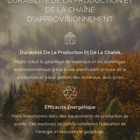
DURABILITÉ DE LA PRODUCTION ET
DE LA CHAÎNE
D'APPROVISIONNEMENT
Durabilité De La Production Et De La Chaîne
D'approvisionnement
Miglio réduit le gaspillage de matériaux et les dommages
environnementaux grâce à une planification précise de la
production et à une gestion des matériaux, ainsi qu'en
encourageant les employés à trier et à recycler les déchets.
Efficacité Énergétique
Nous investissons dans des équipements de production de
pointe. Ces machines de pointe optimisent l'utilisation de
l'énergie et réduisent le gaspillage.