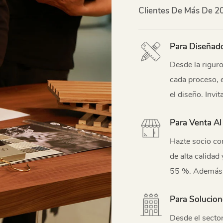
Clientes De Más De 20
Para Diseñad
Desde la riguro
cada proceso, 
el diseño. Invi
colaboraremos 
Para Venta Al
precisa de mue
obras lleguen 
Hazte socio co
beneficio mutu
de alta calidad
55 %. Además, 
imágenes y víde
Para Solucion
Desde el secto