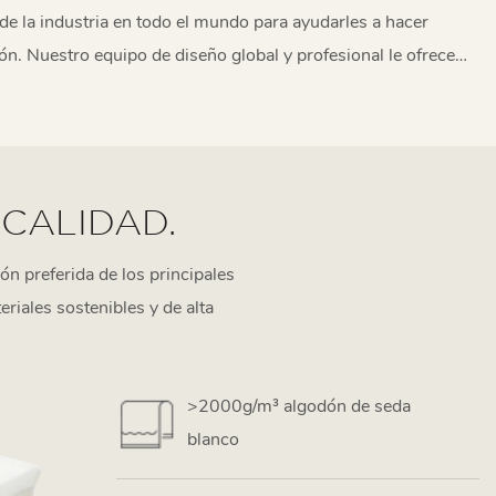
e la industria en todo el mundo para ayudarles a hacer
ión. Nuestro equipo de diseño global y profesional le ofrece
gratuito sobre diseño de muebles, selección de materiales y
nteriores. Gracias a nuestro sólido equipo de I+D,
 mercado rápidamente.
 CALIDAD.
 preferida de los principales
iales sostenibles y de alta
>2000g/m³ algodón de seda
blanco