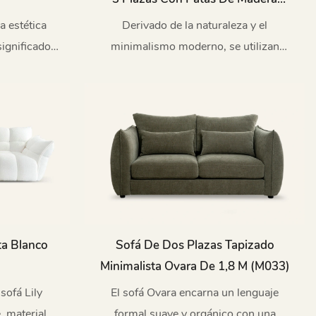
M080
a estética
Derivado de la naturaleza y el
gnificado,
minimalismo moderno, se utilizan
a estable,
materiales de alta calidad y una
nico.
artesanía exquisita para crear el sofá
m080 que es a la vez cómodo y
artísticamente hermoso.
ta Blanco
Sofá De Dos Plazas Tapizado
Minimalista Ovara De 1,8 M (M033)
 sofá Lily
El sofá Ovara encarna un lenguaje
, materiales
formal suave y orgánico con una