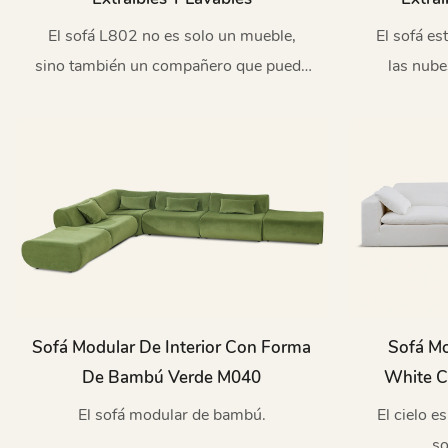
El sofá L802 no es solo un mueble,
El sofá es
sino también un compañero que puede
las nube
adaptarse a los cambios de la vida.
exquisit
satisfacer
refinadas
pe
Sofá Modular De Interior Con Forma
Sofá Mo
De Bambú Verde M040
White C
El sofá modular de bambú.
El cielo e
so