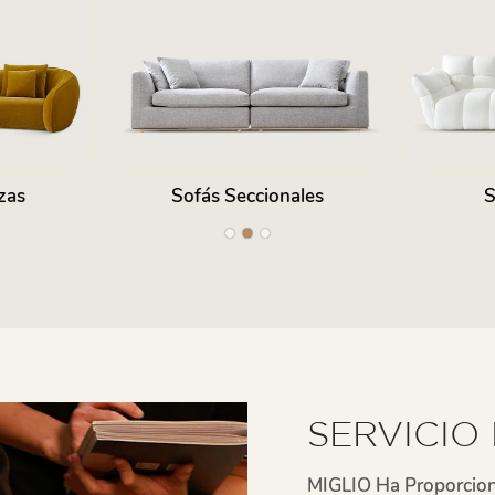
ales
Sofá Modular
So
SERVICIO
MIGLIO Ha Proporcion