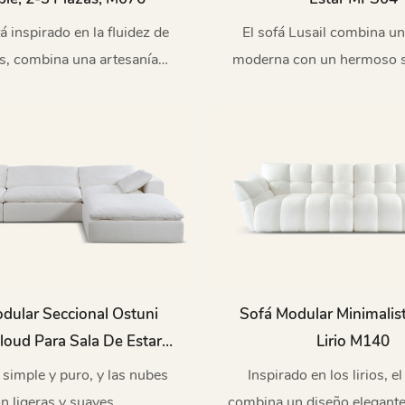
tá inspirado en la fluidez de
El sofá Lusail combina un
s, combina una artesanía
moderna con un hermoso si
a y un diseño cómodo para
brindando una experienci
 las necesidades flexibles y
cómoda y un diseño ú
 de los espacios modernos
queños y medianos.
dular Seccional Ostuni
Sofá Modular Minimalis
loud Para Sala De Estar
Lirio M140
M006
s simple y puro, y las nubes
Inspirado en los lirios, el
n ligeras y suaves.
combina un diseño elegante