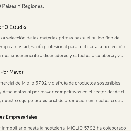
 Países Y Regiones.
or O Estudio
sa selección de las materias primas hasta el pulido fino de
empleamos artesanía profesional para replicar a la perfección
tamos sinceramente a diseñadores y estudios a colaborar, y
plenamente en la implementación creativa, la producción
 Por Mayor
stras y el intercambio de información para que nuestras
al mercado. Esperamos trabajar juntos para lograr un
mercial de Miglio 5792 y disfruta de productos sostenibles
o.
 y descuentos al por mayor competitivos en el sector desde el
nuestro equipo profesional de promoción en medios crea
os creativos para dar mayor visibilidad a tu proyecto.
es Empresariales
r inmobiliario hasta la hostelería, MIGLIO 5792 ha colaborado