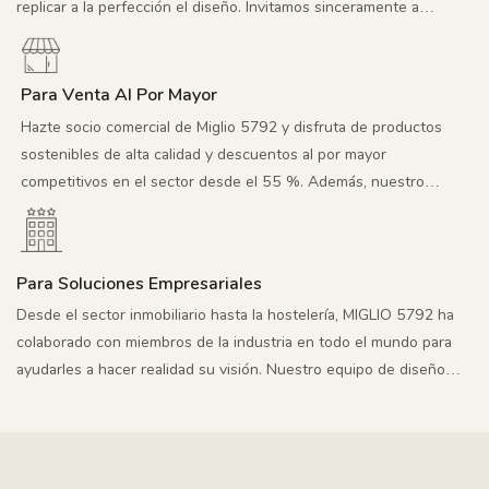
replicar a la perfección el diseño. Invitamos sinceramente a
diseñadores y estudios a colaborar, y colaboraremos plenamente
en la implementación creativa, la producción precisa de muestras y
el intercambio de información para que nuestras obras lleguen al
Para Venta Al Por Mayor
mercado. Esperamos trabajar juntos para lograr un beneficio
Hazte socio comercial de Miglio 5792 y disfruta de productos
mutuo.
sostenibles de alta calidad y descuentos al por mayor
competitivos en el sector desde el 55 %. Además, nuestro
equipo profesional de promoción en medios crea imágenes y
vídeos creativos para dar mayor visibilidad a tu proyecto.
Para Soluciones Empresariales
Desde el sector inmobiliario hasta la hostelería, MIGLIO 5792 ha
colaborado con miembros de la industria en todo el mundo para
ayudarles a hacer realidad su visión. Nuestro equipo de diseño
global y profesional le ofrece asesoramiento gratuito sobre diseño
de muebles, selección de materiales y decoración de interiores.
Gracias a nuestro sólido equipo de I+D, conquistará el mercado
rápidamente.