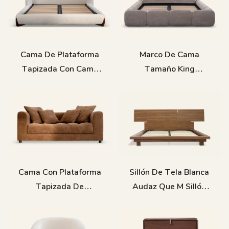
Cama De Plataforma
Marco De Cama
Tapizada Con Cama
Tamaño King
Doble De Bloque De
Minimalista Moderno
Terciopelo
Cama Con Plataforma
Sillón De Tela Blanca
Tapizada De
Audaz Que M Sillón
Terciopelo Moderno,
M081
Marco De Cama King