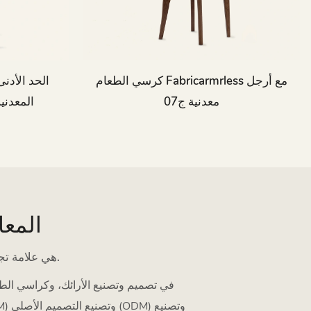
الحد الأدن
كرسي الطعام Fabricarmrless مع أرجل
المعدني
معدنية ج07
تصاميم 
MIGLIO 5792 هي علامة تجارية معروفة للأثاث الفاخر في الصناعة، تأسست في عام 2008.