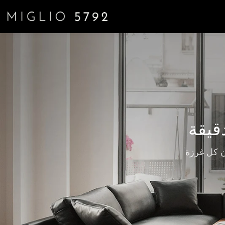
قيقة
ون كل غرزة