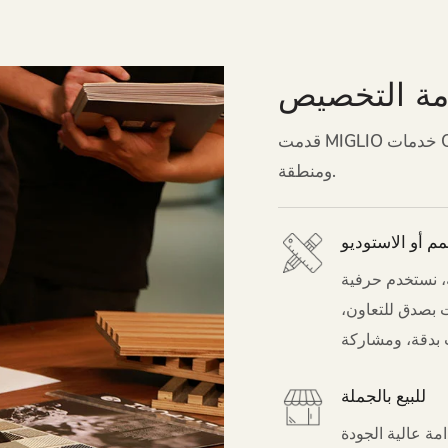
ة التخصيص
قدمت MIGLIO خدمات OEM وODM وOBM عالية الجودة للعملاء من أكثر من 20 دولة
ومنطقة.
م أو الاستوديو
، نستخدم حرفية
ت بصدق للتعاون،
ت بدقة، ومشاركة
ون العمل مربحًا
للبيع بالجملة
للجميع.
جات مستدامة عالية الجودة