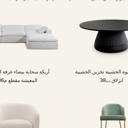
وة الخشبية تخزين الخشبية
TUNI
انزلاق ب38
المعيشة مقطع م006