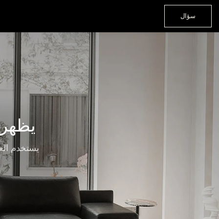
سؤال
يظهر 
يستخدم العم