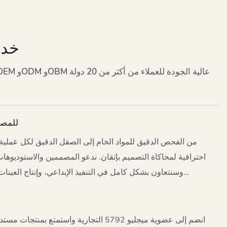
خدم
للمصم
من الفحص الدقيق للمواد الخام إلى الصقل الدقيق لكل عملية
احترافية لمحاكاة التصميم بإتقان. ندعو المصممين والاستوديوها
وسنتعاون بشكل كامل في التنفيذ الإبداعي، وإنتاج العينا
المعلومات لمساعدة أعمالنا على الوصول إلى السوق. نأمل أن يك
انضم إلى عضوية ميجليو 5792 التجارية واستمتع بمنت