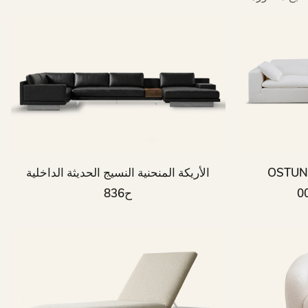
OS أريكة سحابة بيضاء غرفة
الأريكة المنحنية النسيج الحديثة الداخلية
ح836