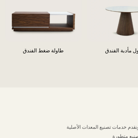
ي ردهة الفندق
جدول مأدبة الفندق
ة (OEM) وتصنيع التصميم الأصلي (ODM) للأثاث حول العالم منذ ١٦ عامًا. منتجاتنا