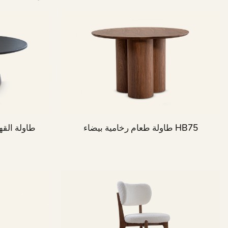
طاولة طعام رخامية بيضاء HB75
طاولة القه